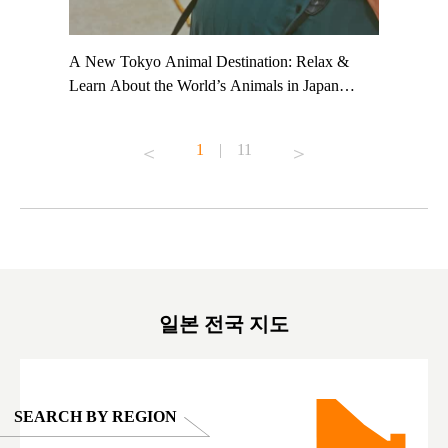
t TeamLab
A New Tokyo Animal Destination: Relax &
Shohei Oh
ng their
Learn About the World’s Animals in Japan
Other Jap
t to
#pr #japankuru #anitouch #anitouchtokyodome
From Kow
o see it for
#capybara #capybaracafe #animalcafe #tokyotrip
#pr #japa
1
|
11
#japantrip #카피바라 #애니터치 #아이와가볼
#kowa #sy
ink in bio)
만한곳 #도쿄여행 #가족여행 #東京旅遊 #東
#preworko
ex #kyoto
京親子景點 #日本動物互動體驗 #水豚泡澡 #
#japan
東京巨蛋城 #เที่ยวญี่ปุ่น2025 #ที่เที่ยว
#오타니쇼
on view of
ครอบครัว #สวนสัตว์ในร่ม #TokyoDomeCity
本旅遊 #運
oto ®
#anitouchtokyodome
ญี่ปุ่น #เ
#ผลิตภัณฑ์
일본 전국 지도
SEARCH BY REGION