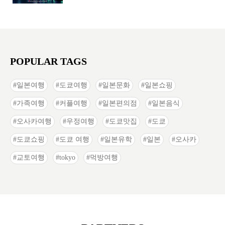
POPULAR TAGS
일본여행
도쿄여행
일본문화
일본쇼핑
가족여행
커플여행
일본편의점
일본음식
오사카여행
우정여행
도쿄맛집
도쿄
도쿄쇼핑
도쿄 여행
일본유학
일본
오사카
교토여행
tokyo
먹방여행