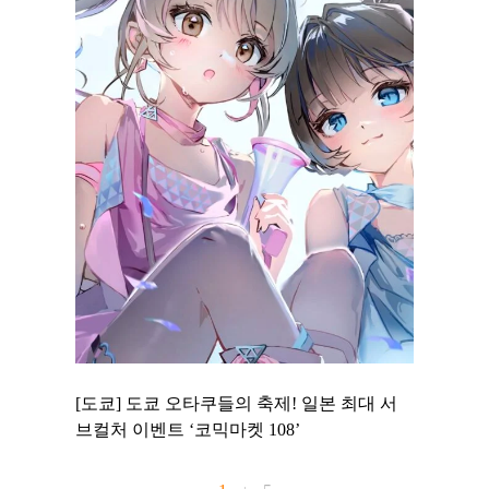
 to
[도쿄] 도쿄 오타쿠들의 축제! 일본 최대 서
[도쿄] 
 맛집 무료
브컬처 이벤트 ‘코믹마켓 108’
에서 즐기