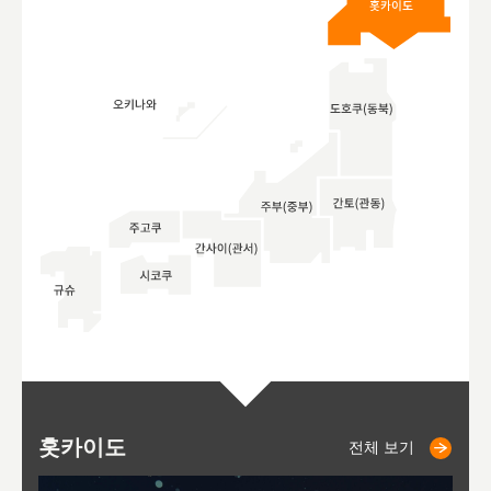
홋카이도
니세코
니키쵸
삿포로
오타루
도호
아
야
후
전체 보기
전체 보기
전체 보기
전체 보기
전체 보기