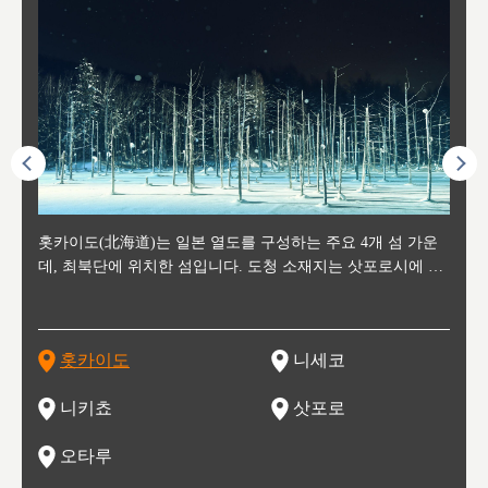
후에 위
홋카이도(北海道)는 일본 열도를 구성하는 주요 4개 섬 가운
신치토세 공항에서 약 2시간 거리의 니세코는, 세계 각지로부
홋카이도의 오타루에서 약 30여분 이동하면 도착하는 이곳은,
홋카이도의 도청 소재지로, 정치와 경제의 중심 도시로, 매년
홋카이도를 대표하는 관광 명소로 예로부터 무역항과 철도를
도호쿠
도호쿠
일본
일본
수수를
데, 최북단에 위치한 섬입니다. 도청 소재지는 삿포로시에 위
터 스키를 즐기기 위해 찾아드는 외국인 관광객들로 붐비는
과수 재배가 활발히 이뤄지는 작은 마을로, 포도와 사과, 체리
2월 오오도리 공원과 스스키노를 중심으로 시내 전역에서 열
통해 번영한 항구도시입니다. 운하를 따라 무역 상품을 보관
현, 
가타현, 후
한 자
리, 
 남쪽
치해 있습니다. 삿포로 맥주로 익히 알려진 삿포로시와 유명
도시로, 일본의 스노우 파우더를 제대로 즐길 수 있는 대형 스
가 생산됩니다. 특히 포도와 와인의 마을로 요이치시와 함께
리는 삿포로 눈 축제는 세계적인 이벤트로 알려져 있습니다.
하던 창고들이 당시의 모집을 간직하며 늘어서 있고, 창고 안
6현을
마츠리 (
부한 자연의 
시대
오키나
스키 리조트와 골프로 유명한 니세코정, 일본 3대 야경의 하
노우 리조트 지역입니다.
니키를 둘러보는 와인 투어리즘도 활성화되어 있는 곳입니다.
맥주와 라멘,양고기와 각종 신선한 해산물과 농산물로 미각과
은 박물관과, 라이브하우스, 수제 맥주 레스토랑과 카페등의
동북 
술)
세워
카마쓰, 오제 국립공원과 쓰루가성 공원, 
는 지
나로 꼽히는 하코다테시, 오타루 운하와 이국적인 풍경이 그
와인을 통해 신선한 지역의 먹거리와 오염되지않은 자연의 매
시각을 만족시켜주는 도시입니다.
레스토랑으로 쓰이고 있습니다.
한민국
신사와
벽한 파
홋카이도
니세코
도
이 가득
림 같은 오타루시가 관광지로 유명합니다.
력을 즐길 수 있는 여행을 즐길 수 있는 곳입니다.
한 
기있는 관광명소로
한 사
관광
네자와
니키쵸
삿포로
오타루