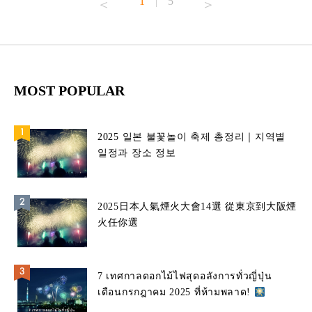
1
5
|
MOST POPULAR
2025 일본 불꽃놀이 축제 총정리｜지역별
일정과 장소 정보
2025日本人氣煙火大會14選 從東京到大阪煙
火任你選
7 เทศกาลดอกไม้ไฟสุดอลังการทั่วญี่ปุ่น
เดือนกรกฎาคม 2025 ที่ห้ามพลาด!