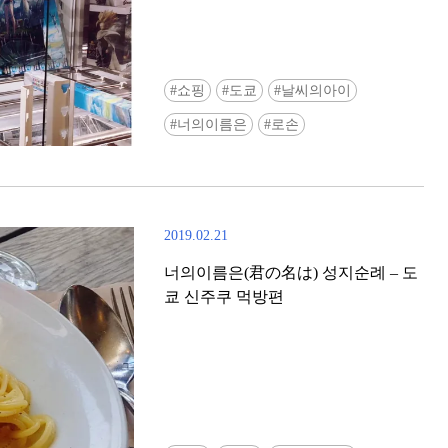
쇼핑
도쿄
날씨의아이
너의이름은
로손
2019.02.21
너의이름은(君の名は) 성지순례 – 도
쿄 신주쿠 먹방편