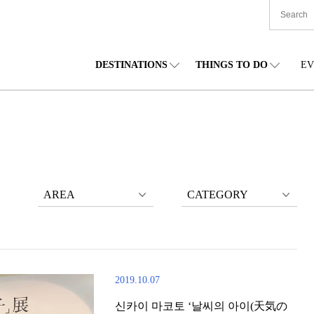
DESTINATIONS
THINGS TO DO
EV
본 전국
음식
도호쿠(동북)
숙박
주부(중부)
엔
카이도
쇼핑
간토(관동)
문화
간사이(관서)
관
AREA
CATEGORY
2019.10.07
신카이 마코토 ‘날씨의 아이(天気の