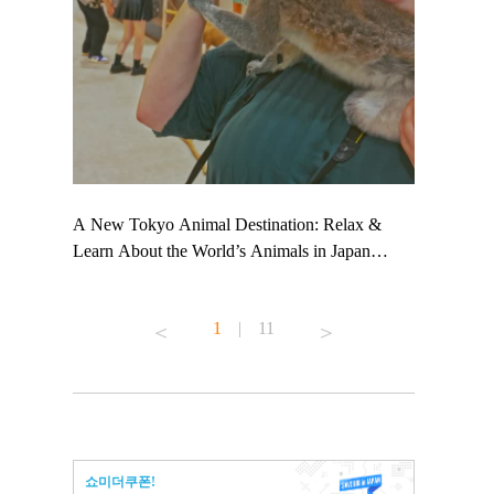
 TeamLab
A New Tokyo Animal Destination: Relax &
Shohei Oht
ng their
Learn About the World’s Animals in Japan
Other Japa
t to
#pr #japankuru #anitouch #anitouchtokyodome
From Kow
 see it for
#capybara #capybaracafe #animalcafe #tokyotrip
#pr #japan
1
|
11
#japantrip #카피바라 #애니터치 #아이와가볼
#kowa #sy
ink in bio)
만한곳 #도쿄여행 #가족여행 #東京旅遊 #東
#preworkou
ex #kyoto
京親子景點 #日本動物互動體驗 #水豚泡澡 #
#japan
東京巨蛋城 #เที่ยวญี่ปุ่น2025 #ที่เที่ยว
#오타니쇼
n view of
ครอบครัว #สวนสัตว์ในร่ม #TokyoDomeCity
本旅遊 #運
to ®
#anitouchtokyodome
ญี่ปุ่น #เ
쇼미더쿠폰!
#ผลิตภัณฑ์