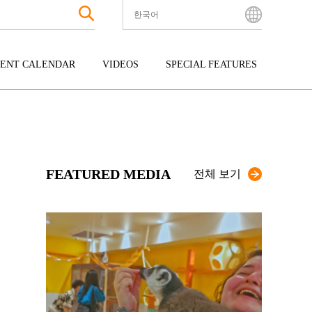
한국어
English
Bahasa Indonesia
ENT CALENDAR
VIDEOS
SPECIAL FEATURES
Français
한국어
터테인먼트
주고쿠
규슈
中文简体
광
시코쿠
오키나와
中文繁體
ไทย
FEATURED MEDIA
Tiếng Việt
전체 보기
日本語