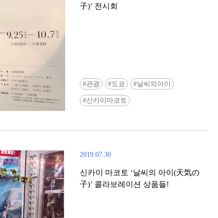
子)’ 전시회
관광
도쿄
날씨의아이
Ready to see TeamLab in Kyoto!? At
신카이마코토
Biovortex Kyoto, the collective is taki
acclaimed immersive art and bringing i
Japan's ancient capital. We can't wait to
ourselves this autumn!
2019.07.30
>> Find out more at Japankuru.com! (l
#japankuru #teamlab #teamlabbiovort
신카이 마코토 ‘날씨의 아이(天気の
#kyototrip #japantravel #artnews
子)’ 콜라보레이션 상품들!
Photos courtesy of teamLab, Exhibitio
teamLab Biovortex Kyoto, 2025, Kyo
teamLab, courtesy Pace Gallery