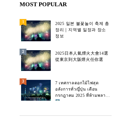
MOST POPULAR
2025 일본 불꽃놀이 축제 총
정리｜지역별 일정과 장소
정보
2025日本人氣煙火大會14選
從東京到大阪煙火任你選
7 เทศกาลดอกไม้ไฟสุด
อลังการทั่วญี่ปุ่น เดือน
กรกฎาคม 2025 ที่ห้ามพลาด!