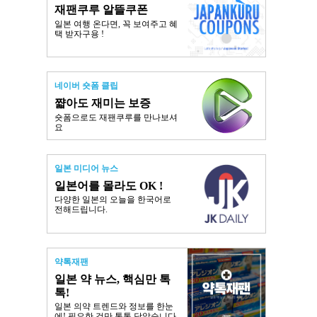
재팬쿠루 알뜰쿠폰
일본 여행 온다면, 꼭 보여주고 혜
택 받자구용 !
네이버 숏폼 클립
쨟아도 재미는 보증
숏폼으로도 재팬쿠루를 만나보셔
요
일본 미디어 뉴스
일본어를 몰라도 OK !
다양한 일본의 오늘을 한국어로
전해드립니다.
약톡재팬
일본 약 뉴스, 핵심만 톡
톡!
일본 의약 트렌드와 정보를 한눈
에! 필요한 것만 톡톡 담았습니다.