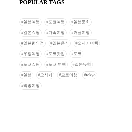
POPULAR TAGS
일본여행
도쿄여행
일본문화
일본쇼핑
가족여행
커플여행
일본편의점
일본음식
오사카여행
우정여행
도쿄맛집
도쿄
도쿄쇼핑
도쿄 여행
일본유학
일본
오사카
교토여행
tokyo
먹방여행