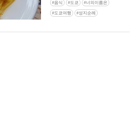
음식
도쿄
너의이름은
도쿄여행
성지순례