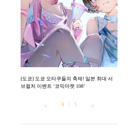
 to
[도쿄] 도쿄 오타쿠들의 축제! 일본 최대 서
[도쿄] 도
 맛집 무료
브컬처 이벤트 ‘코믹마켓 108’
에서 즐기
1
|
5