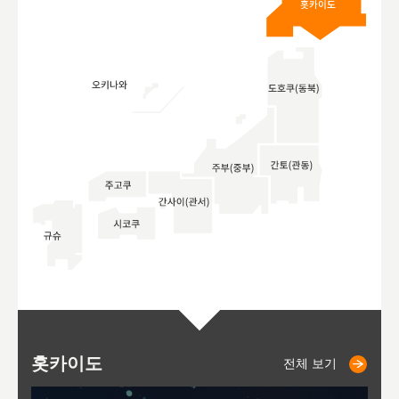
홋카이도
니세코
니키쵸
삿포로
오타루
도호
아
야
후
전체 보기
전체 보기
전체 보기
전체 보기
전체 보기