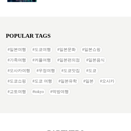
POPULAR TAGS
일본여행
도쿄여행
일본문화
일본쇼핑
가족여행
커플여행
일본편의점
일본음식
오사카여행
우정여행
도쿄맛집
도쿄
도쿄쇼핑
도쿄 여행
일본유학
일본
오사카
교토여행
tokyo
먹방여행