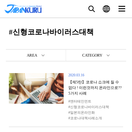
#신형코로나바이러스대책
AREA
CATEGORY
2020.03.16
【제5탄】코로나 쇼크에 질 수
없다 ! 이런것까지 온라인으로??
5가지 사례
엔터테인먼트
신형코로나바이러스대책
일본의온라인화
코로나대책사례소개