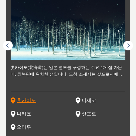
후에 위
홋카이도(北海道)는 일본 열도를 구성하는 주요 4개 섬 가운
신치토세 공항에서 약 2시간 거리의 니세코는, 세계 각지로부
홋카이도의 오타루에서 약 30여분 이동하면 도착하는 이곳은,
홋카이도의 도청 소재지로, 정치와 경제의 중심 도시로, 매년
홋카이도를 대표하는 관광 명소로 예로부터 무역항과 철도를
도호쿠
도호쿠
일본
일본
수수를
데, 최북단에 위치한 섬입니다. 도청 소재지는 삿포로시에 위
터 스키를 즐기기 위해 찾아드는 외국인 관광객들로 붐비는
과수 재배가 활발히 이뤄지는 작은 마을로, 포도와 사과, 체리
2월 오오도리 공원과 스스키노를 중심으로 시내 전역에서 열
통해 번영한 항구도시입니다. 운하를 따라 무역 상품을 보관
현, 
가타현, 후
한 자
리, 
 남쪽
치해 있습니다. 삿포로 맥주로 익히 알려진 삿포로시와 유명
도시로, 일본의 스노우 파우더를 제대로 즐길 수 있는 대형 스
가 생산됩니다. 특히 포도와 와인의 마을로 요이치시와 함께
리는 삿포로 눈 축제는 세계적인 이벤트로 알려져 있습니다.
하던 창고들이 당시의 모집을 간직하며 늘어서 있고, 창고 안
6현을
마츠리 (
부한 자연의 
시대
오키나
스키 리조트와 골프로 유명한 니세코정, 일본 3대 야경의 하
노우 리조트 지역입니다.
니키를 둘러보는 와인 투어리즘도 활성화되어 있는 곳입니다.
맥주와 라멘,양고기와 각종 신선한 해산물과 농산물로 미각과
은 박물관과, 라이브하우스, 수제 맥주 레스토랑과 카페등의
동북 
술)
세워
카마쓰, 오제 국립공원과 쓰루가성 공원, 
는 지
나로 꼽히는 하코다테시, 오타루 운하와 이국적인 풍경이 그
와인을 통해 신선한 지역의 먹거리와 오염되지않은 자연의 매
시각을 만족시켜주는 도시입니다.
레스토랑으로 쓰이고 있습니다.
한민국
신사와
벽한 파
홋카이도
니세코
도
이 가득
림 같은 오타루시가 관광지로 유명합니다.
력을 즐길 수 있는 여행을 즐길 수 있는 곳입니다.
한 
기있는 관광명소로
한 사
관광
네자와
니키쵸
삿포로
오타루