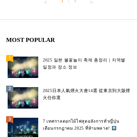
1
5
|
MOST POPULAR
2025 일본 불꽃놀이 축제 총정리｜지역별
일정과 장소 정보
2025日本人氣煙火大會14選 從東京到大阪煙
火任你選
7 เทศกาลดอกไม้ไฟสุดอลังการทั่วญี่ปุ่น
เดือนกรกฎาคม 2025 ที่ห้ามพลาด!