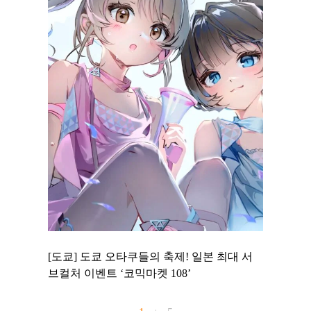
 to
[도쿄] 도쿄 오타쿠들의 축제! 일본 최대 서
[도쿄] 
 맛집 무료
브컬처 이벤트 ‘코믹마켓 108’
에서 즐기