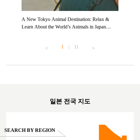
t TeamLab
A New Tokyo Animal Destination: Relax &
Shohei Oh
ng their
Learn About the World’s Animals in Japan
Other Jap
t to
#pr #japankuru #anitouch #anitouchtokyodome
From Kow
o see it for
#capybara #capybaracafe #animalcafe #tokyotrip
#pr #japa
1
|
11
#japantrip #카피바라 #애니터치 #아이와가볼
#kowa #sy
ink in bio)
만한곳 #도쿄여행 #가족여행 #東京旅遊 #東
#preworko
ex #kyoto
京親子景點 #日本動物互動體驗 #水豚泡澡 #
#japan
東京巨蛋城 #เที่ยวญี่ปุ่น2025 #ที่เที่ยว
#오타니쇼
on view of
ครอบครัว #สวนสัตว์ในร่ม #TokyoDomeCity
本旅遊 #運
oto ®
#anitouchtokyodome
ญี่ปุ่น #เ
#ผลิตภัณฑ์
일본 전국 지도
SEARCH BY REGION