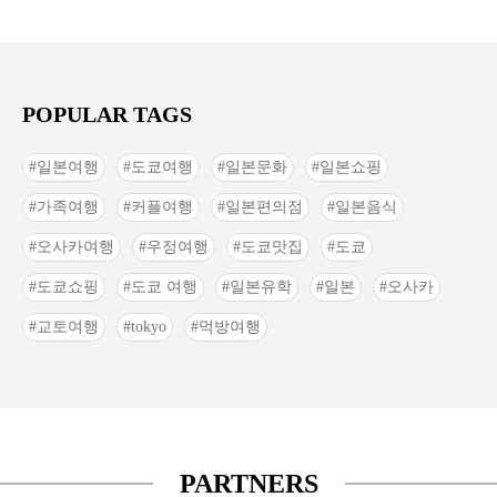
POPULAR TAGS
일본여행
도쿄여행
일본문화
일본쇼핑
가족여행
커플여행
일본편의점
일본음식
오사카여행
우정여행
도쿄맛집
도쿄
도쿄쇼핑
도쿄 여행
일본유학
일본
오사카
교토여행
tokyo
먹방여행
PARTNERS