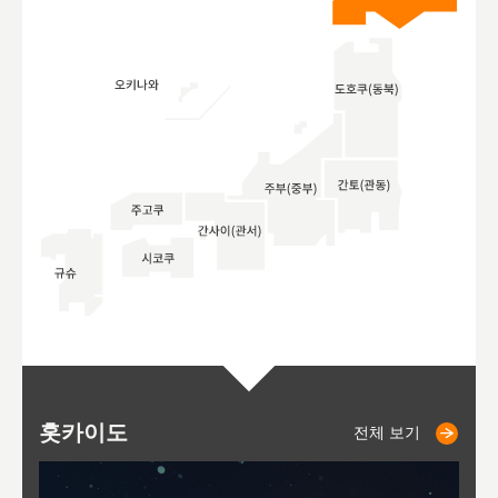
홋카이도
니세코
니키쵸
삿포로
오타루
도호
아
야
후
전체 보기
전체 보기
전체 보기
전체 보기
전체 보기