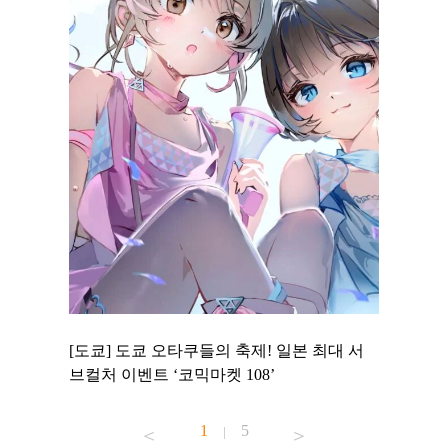
 to
[도쿄] 도쿄 오타쿠들의 축제! 일본 최대 서
[도쿄] 
 맛집 무료
브컬처 이벤트 ‘코믹마켓 108’
에서 즐기
1
5
|