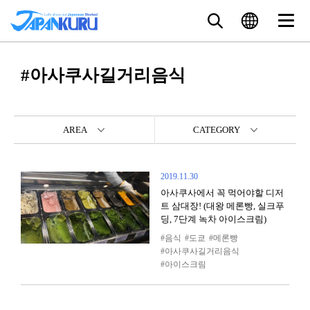
#아사쿠사길거리음식
AREA
CATEGORY
2019.11.30
아사쿠사에서 꼭 먹어야할 디저
트 삼대장! (대왕 메론빵, 실크푸
딩, 7단계 녹차 아이스크림)
음식
도쿄
메론빵
아사쿠사길거리음식
아이스크림