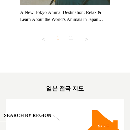
t TeamLab
A New Tokyo Animal Destination: Relax &
Shohei Oh
ng their
Learn About the World’s Animals in Japan
Other Jap
t to
#pr #japankuru #anitouch #anitouchtokyodome
From Kow
o see it for
#capybara #capybaracafe #animalcafe #tokyotrip
#pr #japa
1
|
11
#japantrip #카피바라 #애니터치 #아이와가볼
#kowa #sy
ink in bio)
만한곳 #도쿄여행 #가족여행 #東京旅遊 #東
#preworko
ex #kyoto
京親子景點 #日本動物互動體驗 #水豚泡澡 #
#japan
東京巨蛋城 #เที่ยวญี่ปุ่น2025 #ที่เที่ยว
#오타니쇼
on view of
ครอบครัว #สวนสัตว์ในร่ม #TokyoDomeCity
本旅遊 #運
oto ®
#anitouchtokyodome
ญี่ปุ่น #เ
#ผลิตภัณฑ์
일본 전국 지도
SEARCH BY REGION