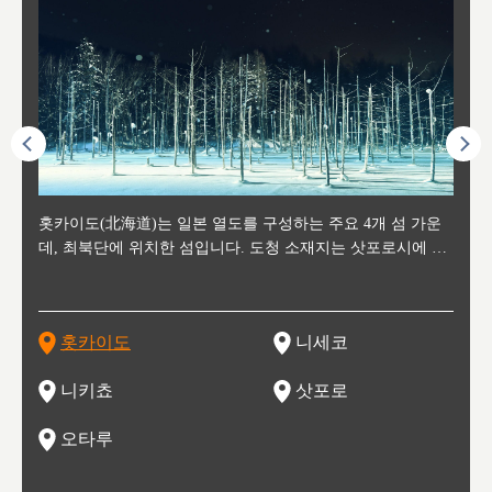
후에 위
홋카이도(北海道)는 일본 열도를 구성하는 주요 4개 섬 가운
신치토세 공항에서 약 2시간 거리의 니세코는, 세계 각지로부
홋카이도의 오타루에서 약 30여분 이동하면 도착하는 이곳은,
홋카이도의 도청 소재지로, 정치와 경제의 중심 도시로, 매년
홋카이도를 대표하는 관광 명소로 예로부터 무역항과 철도를
도호쿠
도호쿠
일본
일본
수수를
데, 최북단에 위치한 섬입니다. 도청 소재지는 삿포로시에 위
터 스키를 즐기기 위해 찾아드는 외국인 관광객들로 붐비는
과수 재배가 활발히 이뤄지는 작은 마을로, 포도와 사과, 체리
2월 오오도리 공원과 스스키노를 중심으로 시내 전역에서 열
통해 번영한 항구도시입니다. 운하를 따라 무역 상품을 보관
현, 
가타현, 후
한 자
리, 
 남쪽
치해 있습니다. 삿포로 맥주로 익히 알려진 삿포로시와 유명
도시로, 일본의 스노우 파우더를 제대로 즐길 수 있는 대형 스
가 생산됩니다. 특히 포도와 와인의 마을로 요이치시와 함께
리는 삿포로 눈 축제는 세계적인 이벤트로 알려져 있습니다.
하던 창고들이 당시의 모집을 간직하며 늘어서 있고, 창고 안
6현을
마츠리 (
부한 자연의 
시대
오키나
스키 리조트와 골프로 유명한 니세코정, 일본 3대 야경의 하
노우 리조트 지역입니다.
니키를 둘러보는 와인 투어리즘도 활성화되어 있는 곳입니다.
맥주와 라멘,양고기와 각종 신선한 해산물과 농산물로 미각과
은 박물관과, 라이브하우스, 수제 맥주 레스토랑과 카페등의
동북 
술)
세워
카마쓰, 오제 국립공원과 쓰루가성 공원, 
는 지
나로 꼽히는 하코다테시, 오타루 운하와 이국적인 풍경이 그
와인을 통해 신선한 지역의 먹거리와 오염되지않은 자연의 매
시각을 만족시켜주는 도시입니다.
레스토랑으로 쓰이고 있습니다.
한민국
신사와
벽한 파
홋카이도
니세코
도
이 가득
림 같은 오타루시가 관광지로 유명합니다.
력을 즐길 수 있는 여행을 즐길 수 있는 곳입니다.
한 
기있는 관광명소로
한 사
관광
네자와
니키쵸
삿포로
오타루