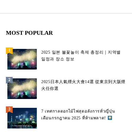
MOST POPULAR
2025 일본 불꽃놀이 축제 총정리｜지역별
일정과 장소 정보
2025日本人氣煙火大會14選 從東京到大阪煙
火任你選
7 เทศกาลดอกไม้ไฟสุดอลังการทั่วญี่ปุ่น
เดือนกรกฎาคม 2025 ที่ห้ามพลาด!