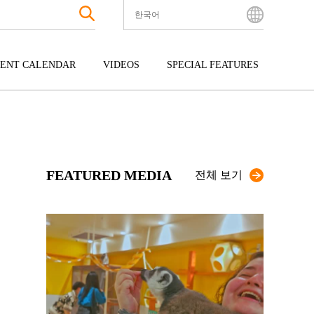
한국어
English
Bahasa Indonesia
ENT CALENDAR
VIDEOS
SPECIAL FEATURES
Français
한국어
터테인먼트
주고쿠
규슈
中文简体
광
시코쿠
오키나와
中文繁體
ไทย
FEATURED MEDIA
Tiếng Việt
전체 보기
日本語