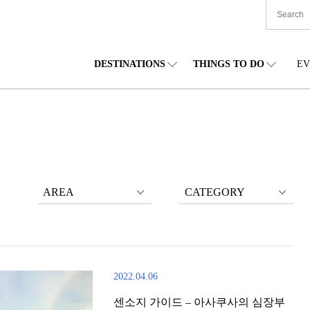
DESTINATIONS
THINGS TO DO
EV
본 전국
음식
도호쿠(동북)
숙박
주부(중부)
엔
카이도
쇼핑
간토(관동)
문화
간사이(관서)
관
AREA
CATEGORY
2022.04.06
센소지 가이드 – 아사쿠사의 심장부