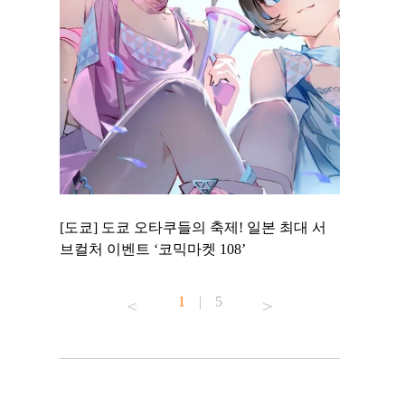
 to
[도쿄] 도쿄 오타쿠들의 축제! 일본 최대 서
[도쿄] 도
 맛집 무료
브컬처 이벤트 ‘코믹마켓 108’
에서 즐기
1
|
5