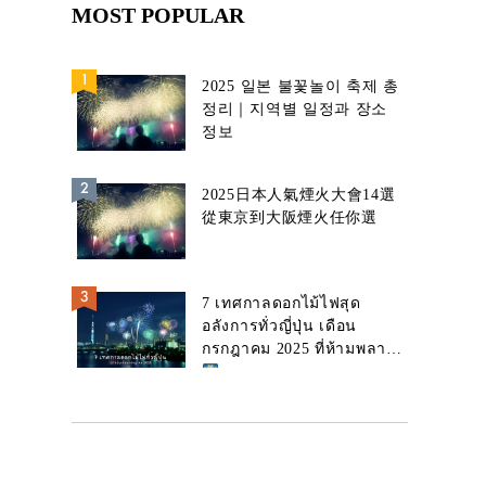
MOST POPULAR
2025 일본 불꽃놀이 축제 총
정리｜지역별 일정과 장소
정보
2025日本人氣煙火大會14選
從東京到大阪煙火任你選
7 เทศกาลดอกไม้ไฟสุด
อลังการทั่วญี่ปุ่น เดือน
กรกฎาคม 2025 ที่ห้ามพลาด!