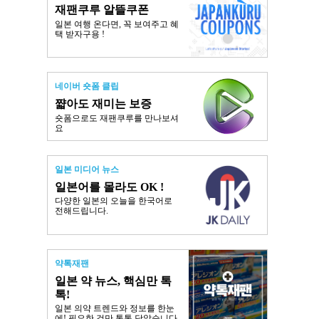
재팬쿠루 알뜰쿠폰
일본 여행 온다면, 꼭 보여주고 혜
택 받자구용 !
네이버 숏폼 클립
쨟아도 재미는 보증
숏폼으로도 재팬쿠루를 만나보셔
요
일본 미디어 뉴스
일본어를 몰라도 OK !
다양한 일본의 오늘을 한국어로
전해드립니다.
약톡재팬
일본 약 뉴스, 핵심만 톡
톡!
일본 의약 트렌드와 정보를 한눈
에! 필요한 것만 톡톡 담았습니다.