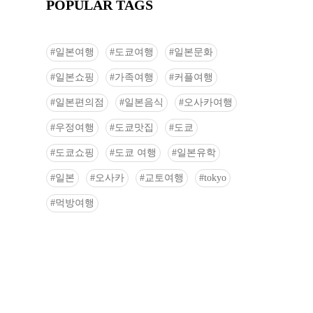
POPULAR TAGS
일본여행
도쿄여행
일본문화
일본쇼핑
가족여행
커플여행
일본편의점
일본음식
오사카여행
우정여행
도쿄맛집
도쿄
도쿄쇼핑
도쿄 여행
일본유학
일본
오사카
교토여행
tokyo
먹방여행