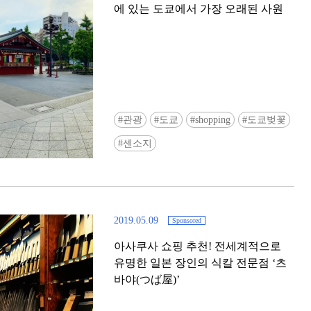
에 있는 도쿄에서 가장 오래된 사원
관광
도쿄
shopping
도쿄벚꽃
Ready to see TeamLab in Kyoto!? At
센소지
Biovortex Kyoto, the collective is taki
acclaimed immersive art and bringing i
Japan's ancient capital. We can't wait to
ourselves this autumn!
2019.05.09
Sponsored
>> Find out more at Japankuru.com! (l
#japankuru #teamlab #teamlabbiovort
아사쿠사 쇼핑 추천! 전세계적으로
#kyototrip #japantravel #artnews
유명한 일본 장인의 식칼 전문점 ‘츠
Photos courtesy of teamLab, Exhibitio
바야(つば屋)’
teamLab Biovortex Kyoto, 2025, Kyo
teamLab, courtesy Pace Gallery