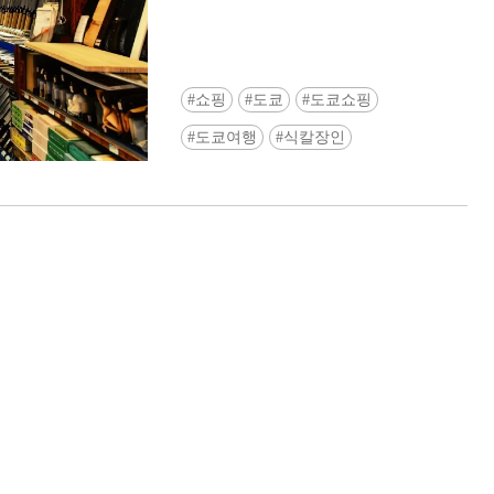
쇼핑
도쿄
도쿄쇼핑
도쿄여행
식칼장인