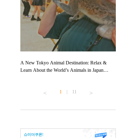
 TeamLab
A New Tokyo Animal Destination: Relax &
Shohei Oht
ng their
Learn About the World’s Animals in Japan
Other Japa
t to
#pr #japankuru #anitouch #anitouchtokyodome
From Kow
 see it for
#capybara #capybaracafe #animalcafe #tokyotrip
#pr #japan
1
|
11
#japantrip #카피바라 #애니터치 #아이와가볼
#kowa #sy
ink in bio)
만한곳 #도쿄여행 #가족여행 #東京旅遊 #東
#preworkou
ex #kyoto
京親子景點 #日本動物互動體驗 #水豚泡澡 #
#japan
東京巨蛋城 #เที่ยวญี่ปุ่น2025 #ที่เที่ยว
#오타니쇼
n view of
ครอบครัว #สวนสัตว์ในร่ม #TokyoDomeCity
本旅遊 #運
to ®
#anitouchtokyodome
ญี่ปุ่น #เ
쇼미더쿠폰!
#ผลิตภัณฑ์