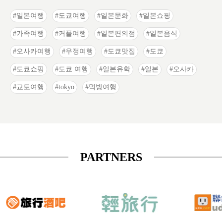
일본여행
도쿄여행
일본문화
일본쇼핑
가족여행
커플여행
일본편의점
일본음식
오사카여행
우정여행
도쿄맛집
도쿄
도쿄쇼핑
도쿄 여행
일본유학
일본
오사카
교토여행
tokyo
먹방여행
PARTNERS