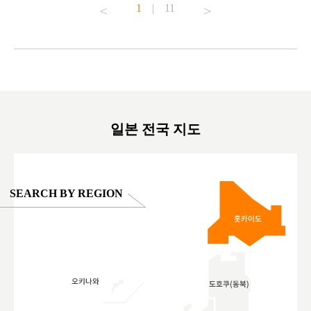
1
|
11
#japantrip #카피바라 #애니터치 #아이와가볼
#kowa #sy
ink in bio)
만한곳 #도쿄여행 #가족여행 #東京旅遊 #東
#preworko
ex #kyoto
京親子景點 #日本動物互動體驗 #水豚泡澡 #
#japan
東京巨蛋城 #เที่ยวญี่ปุ่น2025 #ที่เที่ยว
#오타니쇼
on view of
ครอบครัว #สวนสัตว์ในร่ม #TokyoDomeCity
本旅遊 #運
oto ®
#anitouchtokyodome
ญี่ปุ่น #เ
#ผลิตภัณฑ์
일본 전국 지도
SEARCH BY REGION