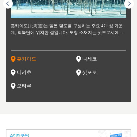
후에 위
홋카이도(北海道)는 일본 열도를 구성하는 주요 4개 섬 가운
신치토세 공항에서 약 2시간 거리의 니세코는, 세계 각지로부
홋카이도의 오타루에서 약 30여분 이동하면 도착하는 이곳은,
홋카이도의 도청 소재지로, 정치와 경제의 중심 도시로, 매년
홋카이도를 대표하는 관광 명소로 예로부터 무역항과 철도를
도호쿠
도호쿠
일본
일본
수수를
데, 최북단에 위치한 섬입니다. 도청 소재지는 삿포로시에 위
터 스키를 즐기기 위해 찾아드는 외국인 관광객들로 붐비는
과수 재배가 활발히 이뤄지는 작은 마을로, 포도와 사과, 체리
2월 오오도리 공원과 스스키노를 중심으로 시내 전역에서 열
통해 번영한 항구도시입니다. 운하를 따라 무역 상품을 보관
현, 
가타현, 후
한 자
리, 
 남쪽
치해 있습니다. 삿포로 맥주로 익히 알려진 삿포로시와 유명
도시로, 일본의 스노우 파우더를 제대로 즐길 수 있는 대형 스
가 생산됩니다. 특히 포도와 와인의 마을로 요이치시와 함께
리는 삿포로 눈 축제는 세계적인 이벤트로 알려져 있습니다.
하던 창고들이 당시의 모집을 간직하며 늘어서 있고, 창고 안
6현을
마츠리 (
부한 자연의 
시대
오키나
스키 리조트와 골프로 유명한 니세코정, 일본 3대 야경의 하
노우 리조트 지역입니다.
니키를 둘러보는 와인 투어리즘도 활성화되어 있는 곳입니다.
맥주와 라멘,양고기와 각종 신선한 해산물과 농산물로 미각과
은 박물관과, 라이브하우스, 수제 맥주 레스토랑과 카페등의
동북 
술)
세워
카마쓰, 오제 국립공원과 쓰루가성 공원, 
는 지
나로 꼽히는 하코다테시, 오타루 운하와 이국적인 풍경이 그
와인을 통해 신선한 지역의 먹거리와 오염되지않은 자연의 매
시각을 만족시켜주는 도시입니다.
레스토랑으로 쓰이고 있습니다.
한민국
신사와
벽한 파
홋카이도
니세코
도
이 가득
림 같은 오타루시가 관광지로 유명합니다.
력을 즐길 수 있는 여행을 즐길 수 있는 곳입니다.
한 
기있는 관광명소로
한 사
관광
네자와
니키쵸
삿포로
오타루
쇼미더쿠폰!