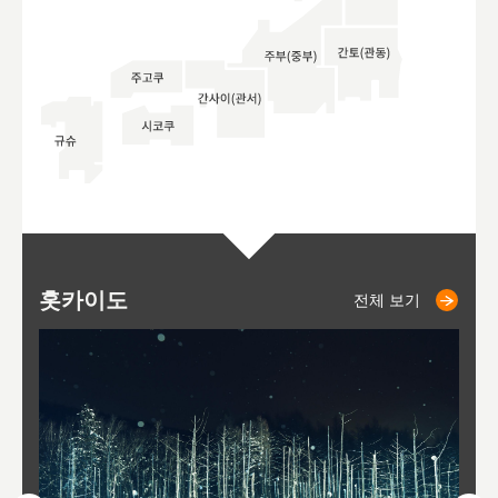
홋카이도
니세코
니키쵸
삿포로
오타루
도호
아
야
후
전체 보기
전체 보기
전체 보기
전체 보기
전체 보기