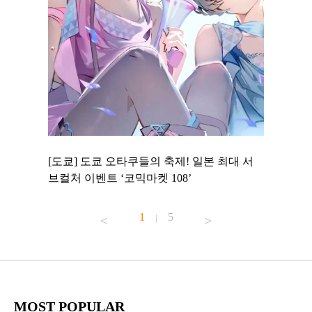
 to
[도쿄] 도쿄 오타쿠들의 축제! 일본 최대 서
[도쿄] 
 맛집 무료
브컬처 이벤트 ‘코믹마켓 108’
에서 즐기
1
5
|
MOST POPULAR