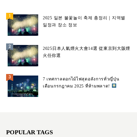
2025 일본 불꽃놀이 축제 총정리｜지역별
일정과 장소 정보
2025日本人氣煙火大會14選 從東京到大阪煙
火任你選
7 เทศกาลดอกไม้ไฟสุดอลังการทั่วญี่ปุ่น
เดือนกรกฎาคม 2025 ที่ห้ามพลาด!
POPULAR TAGS