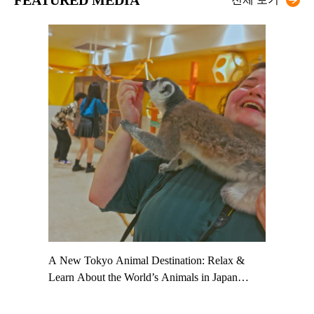
t TeamLab
A New Tokyo Animal Destination: Relax &
Shohei Oh
ng their
Learn About the World’s Animals in Japan
Other Jap
t to
#pr #japankuru #anitouch #anitouchtokyodome
From Kow
o see it for
#capybara #capybaracafe #animalcafe #tokyotrip
#pr #japa