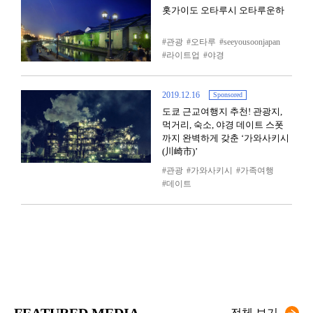
홋가이도 오타루시 오타루운하
관광
오타루
seeyousoonjapan
라이트업
야경
2019.12.16
Sponsored
도쿄 근교여행지 추천! 관광지,
먹거리, 숙소, 야경 데이트 스폿
까지 완벽하게 갖춘 ‘가와사키시
(川崎市)’
관광
가와사키시
가족여행
데이트
FEATURED MEDIA
전체 보기