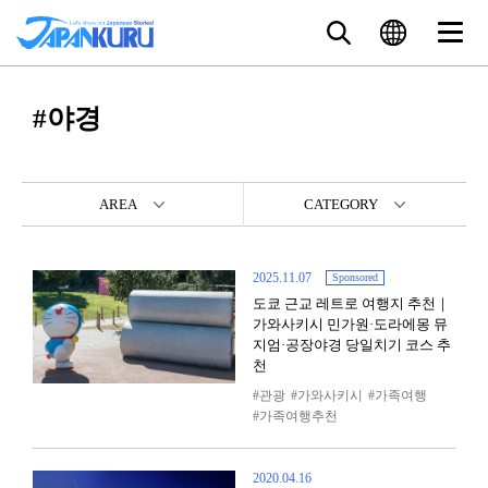
#야경
AREA
CATEGORY
2025.11.07
Sponsored
도쿄 근교 레트로 여행지 추천｜
가와사키시 민가원·도라에몽 뮤
지엄·공장야경 당일치기 코스 추
천
관광
가와사키시
가족여행
가족여행추천
2020.04.16