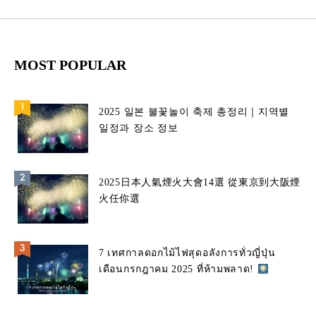
MOST POPULAR
2025 일본 불꽃놀이 축제 총정리｜지역별
일정과 장소 정보
2025日本人氣煙火大會14選 從東京到大阪煙
火任你選
7 เทศกาลดอกไม้ไฟสุดอลังการทั่วญี่ปุ่น
เดือนกรกฎาคม 2025 ที่ห้ามพลาด!