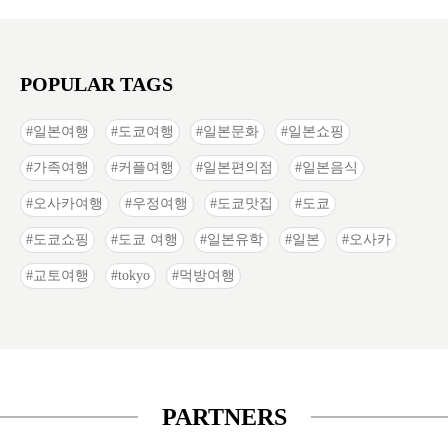
POPULAR TAGS
일본여행
도쿄여행
일본문화
일본쇼핑
가족여행
커플여행
일본편의점
일본음식
오사카여행
우정여행
도쿄맛집
도쿄
도쿄쇼핑
도쿄 여행
일본유학
일본
오사카
교토여행
tokyo
먹방여행
PARTNERS