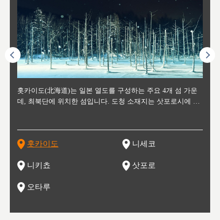
후에 위
홋카이도(北海道)는 일본 열도를 구성하는 주요 4개 섬 가운
신치토세 공항에서 약 2시간 거리의 니세코는, 세계 각지로부
홋카이도의 오타루에서 약 30여분 이동하면 도착하는 이곳은,
홋카이도의 도청 소재지로, 정치와 경제의 중심 도시로, 매년
홋카이도를 대표하는 관광 명소로 예로부터 무역항과 철도를
도호쿠
도호쿠
일본
일본
수수를
데, 최북단에 위치한 섬입니다. 도청 소재지는 삿포로시에 위
터 스키를 즐기기 위해 찾아드는 외국인 관광객들로 붐비는
과수 재배가 활발히 이뤄지는 작은 마을로, 포도와 사과, 체리
2월 오오도리 공원과 스스키노를 중심으로 시내 전역에서 열
통해 번영한 항구도시입니다. 운하를 따라 무역 상품을 보관
현, 
가타현, 후
한 자
리, 
 남쪽
치해 있습니다. 삿포로 맥주로 익히 알려진 삿포로시와 유명
도시로, 일본의 스노우 파우더를 제대로 즐길 수 있는 대형 스
가 생산됩니다. 특히 포도와 와인의 마을로 요이치시와 함께
리는 삿포로 눈 축제는 세계적인 이벤트로 알려져 있습니다.
하던 창고들이 당시의 모집을 간직하며 늘어서 있고, 창고 안
6현을
마츠리 (
부한 자연의 
시대
오키나
스키 리조트와 골프로 유명한 니세코정, 일본 3대 야경의 하
노우 리조트 지역입니다.
니키를 둘러보는 와인 투어리즘도 활성화되어 있는 곳입니다.
맥주와 라멘,양고기와 각종 신선한 해산물과 농산물로 미각과
은 박물관과, 라이브하우스, 수제 맥주 레스토랑과 카페등의
동북 
술)
세워
카마쓰, 오제 국립공원과 쓰루가성 공원, 
는 지
나로 꼽히는 하코다테시, 오타루 운하와 이국적인 풍경이 그
와인을 통해 신선한 지역의 먹거리와 오염되지않은 자연의 매
시각을 만족시켜주는 도시입니다.
레스토랑으로 쓰이고 있습니다.
한민국
신사와
벽한 파
홋카이도
니세코
도
이 가득
림 같은 오타루시가 관광지로 유명합니다.
력을 즐길 수 있는 여행을 즐길 수 있는 곳입니다.
한 
기있는 관광명소로
한 사
관광
네자와
니키쵸
삿포로
오타루