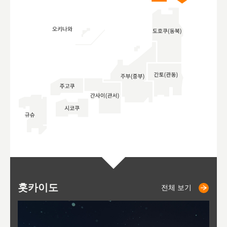
홋카이도
니세코
니키쵸
삿포로
오타루
도호
아
야
후
전체 보기
전체 보기
전체 보기
전체 보기
전체 보기