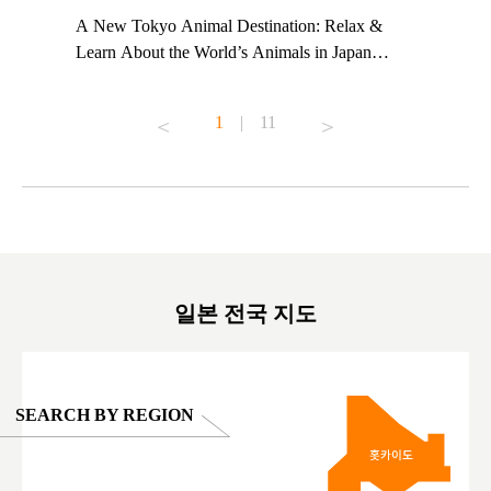
t TeamLab
A New Tokyo Animal Destination: Relax &
Shohei Oh
ng their
Learn About the World’s Animals in Japan
Other Jap
t to
#pr #japankuru #anitouch #anitouchtokyodome
From Kow
o see it for
#capybara #capybaracafe #animalcafe #tokyotrip
#pr #japa
1
|
11
#japantrip #카피바라 #애니터치 #아이와가볼
#kowa #sy
ink in bio)
만한곳 #도쿄여행 #가족여행 #東京旅遊 #東
#preworko
ex #kyoto
京親子景點 #日本動物互動體驗 #水豚泡澡 #
#japan
東京巨蛋城 #เที่ยวญี่ปุ่น2025 #ที่เที่ยว
#오타니쇼
on view of
ครอบครัว #สวนสัตว์ในร่ม #TokyoDomeCity
本旅遊 #運
oto ®
#anitouchtokyodome
ญี่ปุ่น #เ
#ผลิตภัณฑ์
일본 전국 지도
SEARCH BY REGION