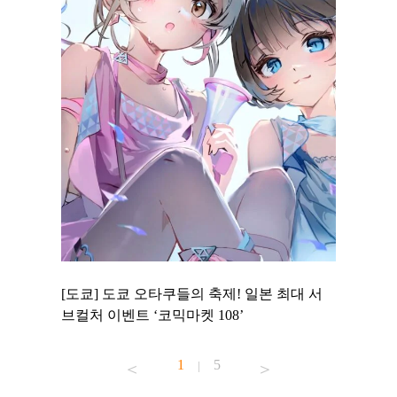
 to
[도쿄] 도쿄 오타쿠들의 축제! 일본 최대 서
[도쿄] 
 맛집 무료
브컬처 이벤트 ‘코믹마켓 108’
에서 즐기
1
5
|