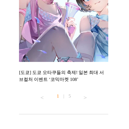
 to
[도쿄] 도쿄 오타쿠들의 축제! 일본 최대 서
[도쿄] 도
 맛집 무료
브컬처 이벤트 ‘코믹마켓 108’
에서 즐기
1
|
5