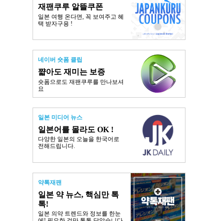
재팬쿠루 알뜰쿠폰
일본 여행 온다면, 꼭 보여주고 혜
택 받자구용 !
네이버 숏폼 클립
쨟아도 재미는 보증
숏폼으로도 재팬쿠루를 만나보셔
요
일본 미디어 뉴스
일본어를 몰라도 OK !
다양한 일본의 오늘을 한국어로
전해드립니다.
약톡재팬
일본 약 뉴스, 핵심만 톡
톡!
일본 의약 트렌드와 정보를 한눈
에! 필요한 것만 톡톡 담았습니다.