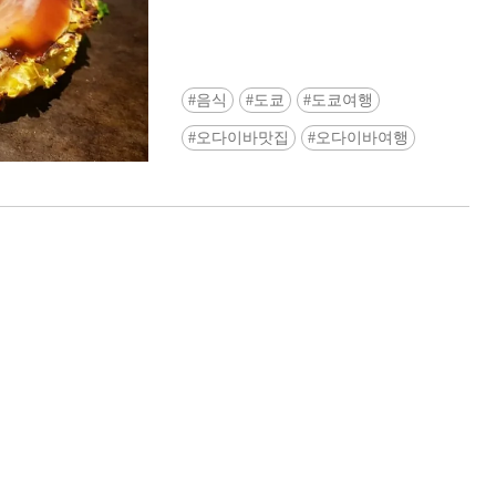
음식
도쿄
도쿄여행
오다이바맛집
오다이바여행