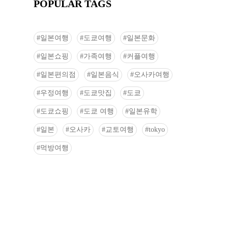
POPULAR TAGS
일본여행
도쿄여행
일본문화
일본쇼핑
가족여행
커플여행
일본편의점
일본음식
오사카여행
우정여행
도쿄맛집
도쿄
도쿄쇼핑
도쿄 여행
일본유학
일본
오사카
교토여행
tokyo
먹방여행