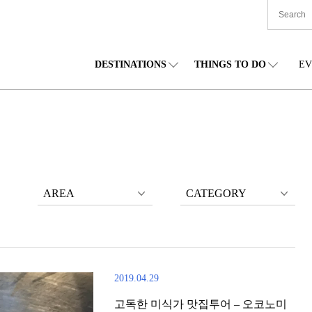
DESTINATIONS
THINGS TO DO
EV
본 전국
음식
도호쿠(동북)
숙박
주부(중부)
엔
카이도
쇼핑
간토(관동)
문화
간사이(관서)
관
AREA
CATEGORY
2019.04.29
고독한 미식가 맛집투어 – 오코노미