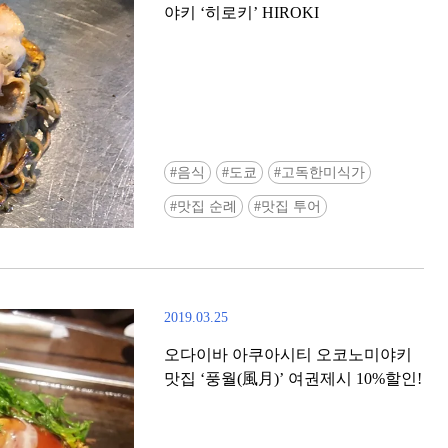
야키 ‘히로키’ HIROKI
음식
도쿄
고독한미식가
Ready to see TeamLab in Kyoto!? At
맛집 순례
맛집 투어
Biovortex Kyoto, the collective is taki
acclaimed immersive art and bringing i
Japan's ancient capital. We can't wait to
ourselves this autumn!
2019.03.25
>> Find out more at Japankuru.com! (l
#japankuru #teamlab #teamlabbiovort
오다이바 아쿠아시티 오코노미야키
#kyototrip #japantravel #artnews
맛집 ‘풍월(風月)’ 여권제시 10%할인!
Photos courtesy of teamLab, Exhibitio
teamLab Biovortex Kyoto, 2025, Kyo
teamLab, courtesy Pace Gallery