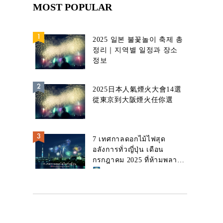
MOST POPULAR
2025 일본 불꽃놀이 축제 총
정리｜지역별 일정과 장소
정보
2025日本人氣煙火大會14選
從東京到大阪煙火任你選
7 เทศกาลดอกไม้ไฟสุด
อลังการทั่วญี่ปุ่น เดือน
กรกฎาคม 2025 ที่ห้ามพลาด!