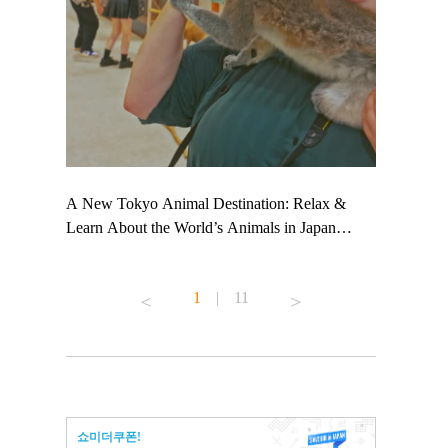
 TeamLab
A New Tokyo Animal Destination: Relax &
Shohei Oht
ng their
Learn About the World’s Animals in Japan
Other Japa
t to
#pr #japankuru #anitouch #anitouchtokyodome
From Kow
 see it for
#capybara #capybaracafe #animalcafe #tokyotrip
#pr #japan
1
|
11
#japantrip #카피바라 #애니터치 #아이와가볼
#kowa #sy
ink in bio)
만한곳 #도쿄여행 #가족여행 #東京旅遊 #東
#preworkou
ex #kyoto
京親子景點 #日本動物互動體驗 #水豚泡澡 #
#japan
東京巨蛋城 #เที่ยวญี่ปุ่น2025 #ที่เที่ยว
#오타니쇼
n view of
ครอบครัว #สวนสัตว์ในร่ม #TokyoDomeCity
本旅遊 #運
to ®
#anitouchtokyodome
ญี่ปุ่น #เ
쇼미더쿠폰!
#ผลิตภัณฑ์