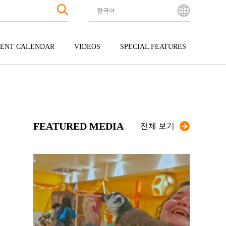
한국어
English
Bahasa Indonesia
ENT CALENDAR
VIDEOS
SPECIAL FEATURES
Français
한국어
터테인먼트
주고쿠
규슈
中文简体
광
시코쿠
오키나와
中文繁體
ไทย
FEATURED MEDIA
Tiếng Việt
전체 보기
日本語