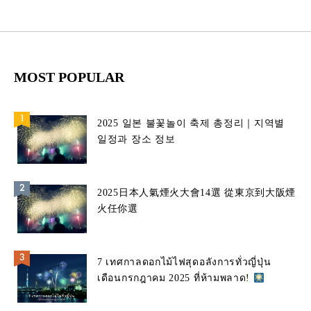
MOST POPULAR
2025 일본 불꽃놀이 축제 총정리｜지역별
일정과 장소 정보
2025日本人氣煙火大會14選 從東京到大阪煙
火任你選
7 เทศกาลดอกไม้ไฟสุดอลังการทั่วญี่ปุ่น
เดือนกรกฎาคม 2025 ที่ห้ามพลาด!