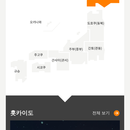
홋카이도
니세코
니키쵸
삿포로
오타루
도호
아
야
후
전체 보기
전체 보기
전체 보기
전체 보기
전체 보기