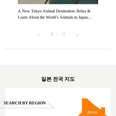
t TeamLab
A New Tokyo Animal Destination: Relax &
Shohei Oh
ng their
Learn About the World’s Animals in Japan
Other Jap
t to
#pr #japankuru #anitouch #anitouchtokyodome
From Kow
o see it for
#capybara #capybaracafe #animalcafe #tokyotrip
#pr #japa
1
|
11
#japantrip #카피바라 #애니터치 #아이와가볼
#kowa #sy
ink in bio)
만한곳 #도쿄여행 #가족여행 #東京旅遊 #東
#preworko
ex #kyoto
京親子景點 #日本動物互動體驗 #水豚泡澡 #
#japan
東京巨蛋城 #เที่ยวญี่ปุ่น2025 #ที่เที่ยว
#오타니쇼
on view of
ครอบครัว #สวนสัตว์ในร่ม #TokyoDomeCity
本旅遊 #運
oto ®
#anitouchtokyodome
ญี่ปุ่น #เ
#ผลิตภัณฑ์
일본 전국 지도
SEARCH BY REGION