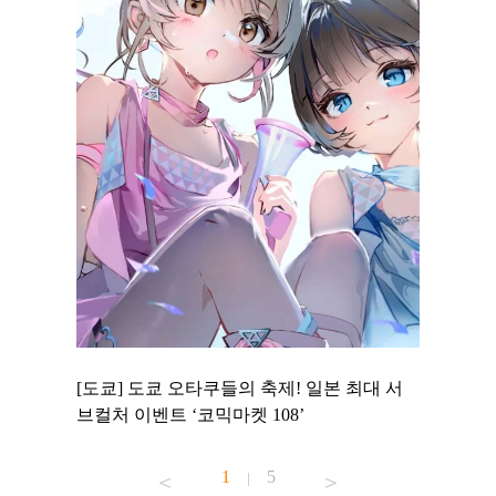
 to
[도쿄] 도쿄 오타쿠들의 축제! 일본 최대 서
[도쿄] 
 맛집 무료
브컬처 이벤트 ‘코믹마켓 108’
에서 즐기
1
5
|