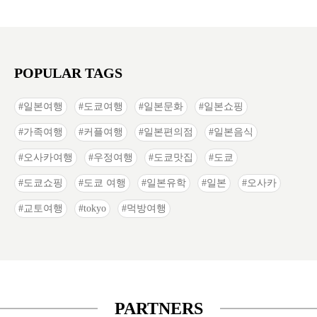
POPULAR TAGS
일본여행
도쿄여행
일본문화
일본쇼핑
가족여행
커플여행
일본편의점
일본음식
오사카여행
우정여행
도쿄맛집
도쿄
도쿄쇼핑
도쿄 여행
일본유학
일본
오사카
교토여행
tokyo
먹방여행
PARTNERS