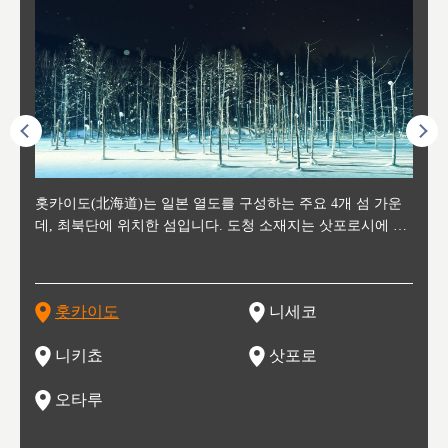
후에 위
홋카이도(北海道)는 일본 열도를 구성하는 주요 4개 섬 가운
신치토세 공항에서 약 2시간 거리의 니세코는, 세계 각지로부
홋카이도의 오타루에서 약 30여분 이동하면 도착하는 이곳은,
홋카이도의 도청 소재지로, 정치와 경제의 중심 도시로, 매년
홋카이도를 대표하는 관광 명소로 예로부터 무역항과 철도를
도호쿠
도호쿠
일본
일본
수수를
데, 최북단에 위치한 섬입니다. 도청 소재지는 삿포로시에 위
터 스키를 즐기기 위해 찾아드는 외국인 관광객들로 붐비는
과수 재배가 활발히 이뤄지는 작은 마을로, 포도와 사과, 체리
2월 오오도리 공원과 스스키노를 중심으로 시내 전역에서 열
통해 번영한 항구도시입니다. 운하를 따라 무역 상품을 보관
현, 
가타현, 후
한 자
리, 
 남쪽
치해 있습니다. 삿포로 맥주로 익히 알려진 삿포로시와 유명
도시로, 일본의 스노우 파우더를 제대로 즐길 수 있는 대형 스
가 생산됩니다. 특히 포도와 와인의 마을로 요이치시와 함께
리는 삿포로 눈 축제는 세계적인 이벤트로 알려져 있습니다.
하던 창고들이 당시의 모집을 간직하며 늘어서 있고, 창고 안
6현을
마츠리 (
부한 자연의 
시대
오키나
스키 리조트와 골프로 유명한 니세코정, 일본 3대 야경의 하
노우 리조트 지역입니다.
니키를 둘러보는 와인 투어리즘도 활성화되어 있는 곳입니다.
맥주와 라멘,양고기와 각종 신선한 해산물과 농산물로 미각과
은 박물관과, 라이브하우스, 수제 맥주 레스토랑과 카페등의
동북 
술)
세워
카마쓰, 오제 국립공원과 쓰루가성 공원, 
는 지
나로 꼽히는 하코다테시, 오타루 운하와 이국적인 풍경이 그
와인을 통해 신선한 지역의 먹거리와 오염되지않은 자연의 매
시각을 만족시켜주는 도시입니다.
레스토랑으로 쓰이고 있습니다.
한민국
신사와
벽한 파
홋카이도
니세코
도
이 가득
림 같은 오타루시가 관광지로 유명합니다.
력을 즐길 수 있는 여행을 즐길 수 있는 곳입니다.
한 
기있는 관광명소로
한 사
관광
네자와
니키쵸
삿포로
오타루