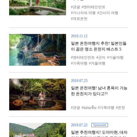
관광
엔터테인먼트
가나자와 여행
간사이 여행
게로온천
2019.11.12
일본 온천여행지 추천! 일본인들
이 꼽은 명소 온천지 베스트 5
엔터테인먼트
군마
가을여행
가족여행
겨울여행
2019.07.25
일본 온천여행! 남녀 혼욕이 가능
한 온천지가 있다고?!
관광
ออนเซ็น
가족여행
온천
2019.07.22
Sponsored
일본 추천여행지! 도야마현, 대자