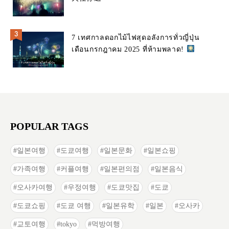
7 เทศกาลดอกไม้ไฟสุดอลังการทั่วญี่ปุ่น
เดือนกรกฎาคม 2025 ที่ห้ามพลาด!
POPULAR TAGS
일본여행
도쿄여행
일본문화
일본쇼핑
가족여행
커플여행
일본편의점
일본음식
오사카여행
우정여행
도쿄맛집
도쿄
도쿄쇼핑
도쿄 여행
일본유학
일본
오사카
교토여행
tokyo
먹방여행