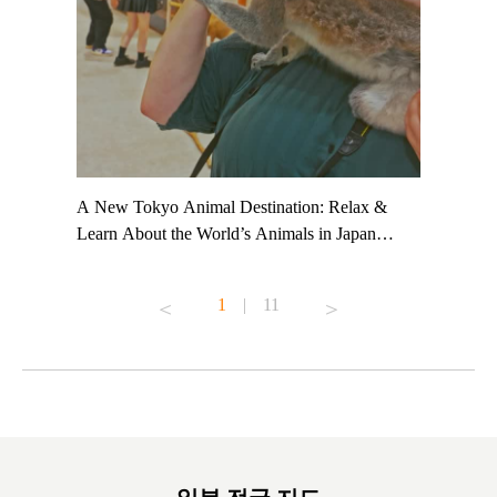
t TeamLab
A New Tokyo Animal Destination: Relax &
Shohei Oh
ng their
Learn About the World’s Animals in Japan
Other Jap
t to
#pr #japankuru #anitouch #anitouchtokyodome
From Kow
o see it for
#capybara #capybaracafe #animalcafe #tokyotrip
#pr #japa
1
|
11
#japantrip #카피바라 #애니터치 #아이와가볼
#kowa #sy
ink in bio)
만한곳 #도쿄여행 #가족여행 #東京旅遊 #東
#preworko
ex #kyoto
京親子景點 #日本動物互動體驗 #水豚泡澡 #
#japan
東京巨蛋城 #เที่ยวญี่ปุ่น2025 #ที่เที่ยว
#오타니쇼
on view of
ครอบครัว #สวนสัตว์ในร่ม #TokyoDomeCity
本旅遊 #運
oto ®
#anitouchtokyodome
ญี่ปุ่น #เ
#ผลิตภัณฑ์