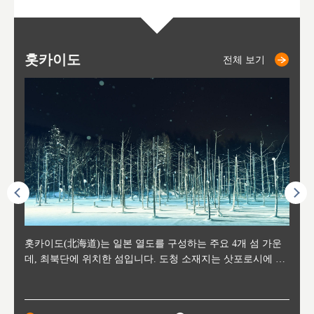
홋카이도
니세코
니키쵸
삿포로
오타루
도호
아
야
후
전체 보기
전체 보기
전체 보기
전체 보기
전체 보기
후에 위
홋카이도(北海道)는 일본 열도를 구성하는 주요 4개 섬 가운
신치토세 공항에서 약 2시간 거리의 니세코는, 세계 각지로부
홋카이도의 오타루에서 약 30여분 이동하면 도착하는 이곳은,
홋카이도의 도청 소재지로, 정치와 경제의 중심 도시로, 매년
홋카이도를 대표하는 관광 명소로 예로부터 무역항과 철도를
도호쿠
도호쿠
일본
일본
수수를
데, 최북단에 위치한 섬입니다. 도청 소재지는 삿포로시에 위
터 스키를 즐기기 위해 찾아드는 외국인 관광객들로 붐비는
과수 재배가 활발히 이뤄지는 작은 마을로, 포도와 사과, 체리
2월 오오도리 공원과 스스키노를 중심으로 시내 전역에서 열
통해 번영한 항구도시입니다. 운하를 따라 무역 상품을 보관
현, 
가타현, 후
한 자
리, 
 남쪽
치해 있습니다. 삿포로 맥주로 익히 알려진 삿포로시와 유명
도시로, 일본의 스노우 파우더를 제대로 즐길 수 있는 대형 스
가 생산됩니다. 특히 포도와 와인의 마을로 요이치시와 함께
리는 삿포로 눈 축제는 세계적인 이벤트로 알려져 있습니다.
하던 창고들이 당시의 모집을 간직하며 늘어서 있고, 창고 안
6현을
마츠리 (
부한 자연의 
시대
오키나
스키 리조트와 골프로 유명한 니세코정, 일본 3대 야경의 하
노우 리조트 지역입니다.
니키를 둘러보는 와인 투어리즘도 활성화되어 있는 곳입니다.
맥주와 라멘,양고기와 각종 신선한 해산물과 농산물로 미각과
은 박물관과, 라이브하우스, 수제 맥주 레스토랑과 카페등의
동북 
술)
세워
카마쓰, 오제 국립공원과 쓰루가성 공원, 
는 지
나로 꼽히는 하코다테시, 오타루 운하와 이국적인 풍경이 그
와인을 통해 신선한 지역의 먹거리와 오염되지않은 자연의 매
시각을 만족시켜주는 도시입니다.
레스토랑으로 쓰이고 있습니다.
한민국
신사와
벽한 파