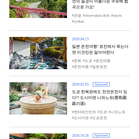
연의 절경이 아름다운 쿠로베 협
곡으로 가요!
관광
observation deck
onsen
ryokan
2019.04.15
일본 온천여행! 료칸에서 묵는다
면 이것만은 알아야한다
문화
도쿄
료칸여행
온천여행
일본료칸
2019.02.05
Sponsored
도쿄 한복판에도 천연온천이 있
다!? 도시마엔 니와노유(豊島園
庭の湯)
엔터테인먼트
도쿄
니와노유
도시마엔
도쿄온천
2018.10.26
Sponsored