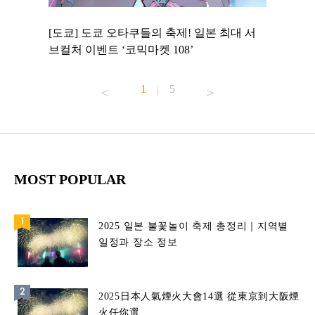
 to
[도쿄] 도쿄 오타쿠들의 축제! 일본 최대 서
[도쿄] 
 맛집 무료
브컬처 이벤트 ‘코믹마켓 108’
에서 즐기
1
5
|
MOST POPULAR
2025 일본 불꽃놀이 축제 총정리｜지역별
일정과 장소 정보
2025日本人氣煙火大會14選 從東京到大阪煙
火任你選