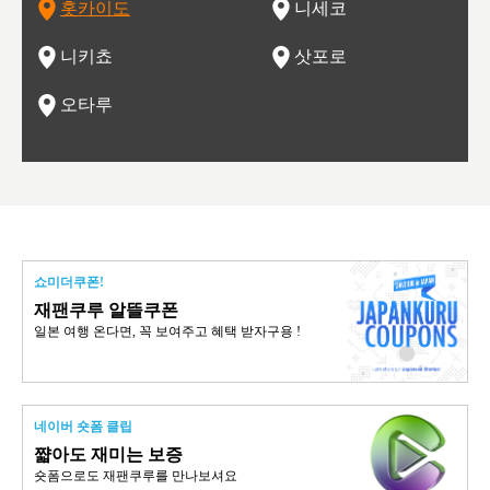
홋카이도
니세코
도
이 가득
림 같은 오타루시가 관광지로 유명합니다.
력을 즐길 수 있는 여행을 즐길 수 있는 곳입니다.
한 
기있는 관광명소로
한 사
관광
네자와
니키쵸
삿포로
오타루
쇼미더쿠폰!
재팬쿠루 알뜰쿠폰
일본 여행 온다면, 꼭 보여주고 혜택 받자구용 !
네이버 숏폼 클립
쨟아도 재미는 보증
숏폼으로도 재팬쿠루를 만나보셔요