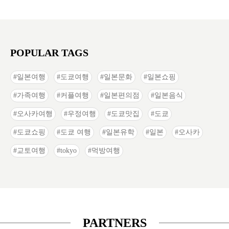
POPULAR TAGS
일본여행
도쿄여행
일본문화
일본쇼핑
가족여행
커플여행
일본편의점
일본음식
오사카여행
우정여행
도쿄맛집
도쿄
도쿄쇼핑
도쿄 여행
일본유학
일본
오사카
교토여행
tokyo
먹방여행
PARTNERS