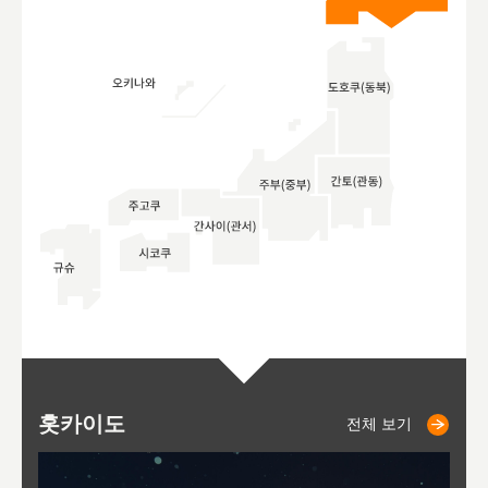
홋카이도
니세코
니키쵸
삿포로
오타루
도호
아
야
후
전체 보기
전체 보기
전체 보기
전체 보기
전체 보기