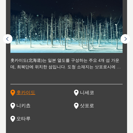
후에 위
홋카이도(北海道)는 일본 열도를 구성하는 주요 4개 섬 가운
신치토세 공항에서 약 2시간 거리의 니세코는, 세계 각지로부
홋카이도의 오타루에서 약 30여분 이동하면 도착하는 이곳은,
홋카이도의 도청 소재지로, 정치와 경제의 중심 도시로, 매년
홋카이도를 대표하는 관광 명소로 예로부터 무역항과 철도를
도호쿠
도호쿠
일본
일본
수수를
데, 최북단에 위치한 섬입니다. 도청 소재지는 삿포로시에 위
터 스키를 즐기기 위해 찾아드는 외국인 관광객들로 붐비는
과수 재배가 활발히 이뤄지는 작은 마을로, 포도와 사과, 체리
2월 오오도리 공원과 스스키노를 중심으로 시내 전역에서 열
통해 번영한 항구도시입니다. 운하를 따라 무역 상품을 보관
현, 
가타현, 후
한 자
리, 
 남쪽
치해 있습니다. 삿포로 맥주로 익히 알려진 삿포로시와 유명
도시로, 일본의 스노우 파우더를 제대로 즐길 수 있는 대형 스
가 생산됩니다. 특히 포도와 와인의 마을로 요이치시와 함께
리는 삿포로 눈 축제는 세계적인 이벤트로 알려져 있습니다.
하던 창고들이 당시의 모집을 간직하며 늘어서 있고, 창고 안
6현을
마츠리 (
부한 자연의 
시대
오키나
스키 리조트와 골프로 유명한 니세코정, 일본 3대 야경의 하
노우 리조트 지역입니다.
니키를 둘러보는 와인 투어리즘도 활성화되어 있는 곳입니다.
맥주와 라멘,양고기와 각종 신선한 해산물과 농산물로 미각과
은 박물관과, 라이브하우스, 수제 맥주 레스토랑과 카페등의
동북 
술)
세워
카마쓰, 오제 국립공원과 쓰루가성 공원, 
는 지
나로 꼽히는 하코다테시, 오타루 운하와 이국적인 풍경이 그
와인을 통해 신선한 지역의 먹거리와 오염되지않은 자연의 매
시각을 만족시켜주는 도시입니다.
레스토랑으로 쓰이고 있습니다.
한민국
신사와
벽한 파
홋카이도
니세코
도
이 가득
림 같은 오타루시가 관광지로 유명합니다.
력을 즐길 수 있는 여행을 즐길 수 있는 곳입니다.
한 
기있는 관광명소로
한 사
관광
네자와
니키쵸
삿포로
오타루