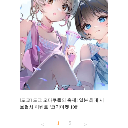
 to
[도쿄] 도쿄 오타쿠들의 축제! 일본 최대 서
[도쿄] 
 맛집 무료
브컬처 이벤트 ‘코믹마켓 108’
에서 즐기
1
5
|