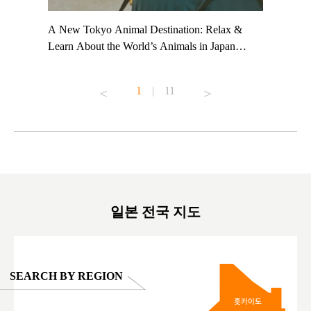
t TeamLab
A New Tokyo Animal Destination: Relax &
Shohei Oh
ng their
Learn About the World’s Animals in Japan
Other Jap
t to
#pr #japankuru #anitouch #anitouchtokyodome
From Kow
o see it for
#capybara #capybaracafe #animalcafe #tokyotrip
#pr #japa
1
|
11
#japantrip #카피바라 #애니터치 #아이와가볼
#kowa #sy
ink in bio)
만한곳 #도쿄여행 #가족여행 #東京旅遊 #東
#preworko
ex #kyoto
京親子景點 #日本動物互動體驗 #水豚泡澡 #
#japan
東京巨蛋城 #เที่ยวญี่ปุ่น2025 #ที่เที่ยว
#오타니쇼
on view of
ครอบครัว #สวนสัตว์ในร่ม #TokyoDomeCity
本旅遊 #運
oto ®
#anitouchtokyodome
ญี่ปุ่น #เ
#ผลิตภัณฑ์
일본 전국 지도
SEARCH BY REGION