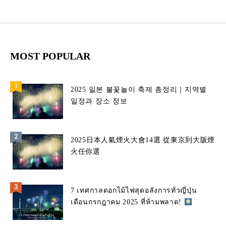
MOST POPULAR
2025 일본 불꽃놀이 축제 총정리｜지역별
일정과 장소 정보
2025日本人氣煙火大會14選 從東京到大阪煙
火任你選
7 เทศกาลดอกไม้ไฟสุดอลังการทั่วญี่ปุ่น
เดือนกรกฎาคม 2025 ที่ห้ามพลาด!