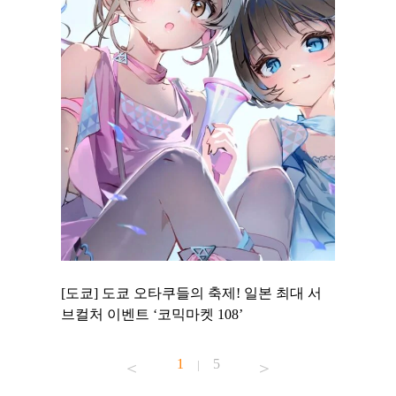
 to
[도쿄] 도쿄 오타쿠들의 축제! 일본 최대 서
[도쿄] 
 맛집 무료
브컬처 이벤트 ‘코믹마켓 108’
에서 즐기
1
5
|