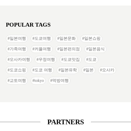
POPULAR TAGS
일본여행
도쿄여행
일본문화
일본쇼핑
가족여행
커플여행
일본편의점
일본음식
오사카여행
우정여행
도쿄맛집
도쿄
도쿄쇼핑
도쿄 여행
일본유학
일본
오사카
교토여행
tokyo
먹방여행
PARTNERS