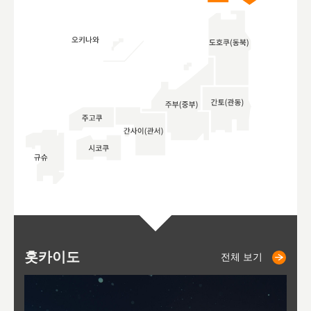
홋카이도
니세코
니키쵸
삿포로
오타루
도호
아
야
후
전체 보기
전체 보기
전체 보기
전체 보기
전체 보기