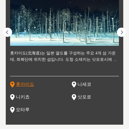
후에 위
홋카이도(北海道)는 일본 열도를 구성하는 주요 4개 섬 가운
신치토세 공항에서 약 2시간 거리의 니세코는, 세계 각지로부
홋카이도의 오타루에서 약 30여분 이동하면 도착하는 이곳은,
홋카이도의 도청 소재지로, 정치와 경제의 중심 도시로, 매년
홋카이도를 대표하는 관광 명소로 예로부터 무역항과 철도를
도호쿠
도호쿠
일본
일본
수수를
데, 최북단에 위치한 섬입니다. 도청 소재지는 삿포로시에 위
터 스키를 즐기기 위해 찾아드는 외국인 관광객들로 붐비는
과수 재배가 활발히 이뤄지는 작은 마을로, 포도와 사과, 체리
2월 오오도리 공원과 스스키노를 중심으로 시내 전역에서 열
통해 번영한 항구도시입니다. 운하를 따라 무역 상품을 보관
현, 
가타현, 후
한 자
리, 
 남쪽
치해 있습니다. 삿포로 맥주로 익히 알려진 삿포로시와 유명
도시로, 일본의 스노우 파우더를 제대로 즐길 수 있는 대형 스
가 생산됩니다. 특히 포도와 와인의 마을로 요이치시와 함께
리는 삿포로 눈 축제는 세계적인 이벤트로 알려져 있습니다.
하던 창고들이 당시의 모집을 간직하며 늘어서 있고, 창고 안
6현을
마츠리 (
부한 자연의 
시대
오키나
스키 리조트와 골프로 유명한 니세코정, 일본 3대 야경의 하
노우 리조트 지역입니다.
니키를 둘러보는 와인 투어리즘도 활성화되어 있는 곳입니다.
맥주와 라멘,양고기와 각종 신선한 해산물과 농산물로 미각과
은 박물관과, 라이브하우스, 수제 맥주 레스토랑과 카페등의
동북 
술)
세워
카마쓰, 오제 국립공원과 쓰루가성 공원, 
는 지
나로 꼽히는 하코다테시, 오타루 운하와 이국적인 풍경이 그
와인을 통해 신선한 지역의 먹거리와 오염되지않은 자연의 매
시각을 만족시켜주는 도시입니다.
레스토랑으로 쓰이고 있습니다.
한민국
신사와
벽한 파
홋카이도
니세코
도
이 가득
림 같은 오타루시가 관광지로 유명합니다.
력을 즐길 수 있는 여행을 즐길 수 있는 곳입니다.
한 
기있는 관광명소로
한 사
관광
네자와
니키쵸
삿포로
오타루