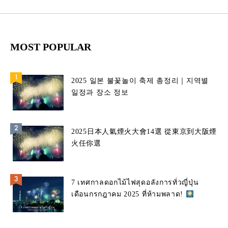
MOST POPULAR
2025 일본 불꽃놀이 축제 총정리｜지역별
일정과 장소 정보
2025日本人氣煙火大會14選 從東京到大阪煙
火任你選
7 เทศกาลดอกไม้ไฟสุดอลังการทั่วญี่ปุ่น
เดือนกรกฎาคม 2025 ที่ห้ามพลาด!