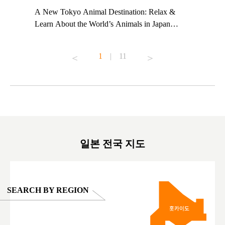
t TeamLab
A New Tokyo Animal Destination: Relax &
Shohei Oh
ng their
Learn About the World’s Animals in Japan
Other Jap
t to
#pr #japankuru #anitouch #anitouchtokyodome
From Kow
o see it for
#capybara #capybaracafe #animalcafe #tokyotrip
#pr #japa
1
|
11
#japantrip #카피바라 #애니터치 #아이와가볼
#kowa #sy
ink in bio)
만한곳 #도쿄여행 #가족여행 #東京旅遊 #東
#preworko
ex #kyoto
京親子景點 #日本動物互動體驗 #水豚泡澡 #
#japan
東京巨蛋城 #เที่ยวญี่ปุ่น2025 #ที่เที่ยว
#오타니쇼
on view of
ครอบครัว #สวนสัตว์ในร่ม #TokyoDomeCity
本旅遊 #運
oto ®
#anitouchtokyodome
ญี่ปุ่น #เ
#ผลิตภัณฑ์
일본 전국 지도
SEARCH BY REGION