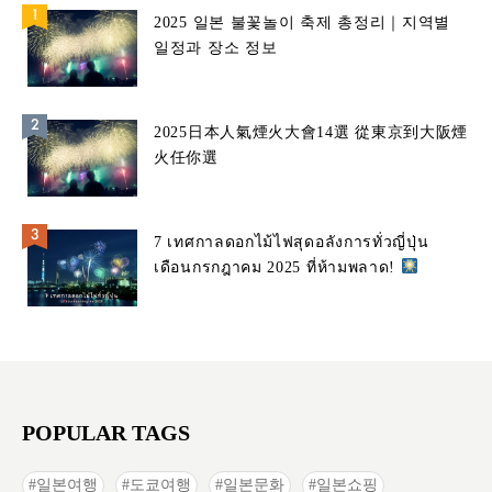
2025 일본 불꽃놀이 축제 총정리｜지역별
일정과 장소 정보
2025日本人氣煙火大會14選 從東京到大阪煙
火任你選
7 เทศกาลดอกไม้ไฟสุดอลังการทั่วญี่ปุ่น
เดือนกรกฎาคม 2025 ที่ห้ามพลาด!
POPULAR TAGS
일본여행
도쿄여행
일본문화
일본쇼핑