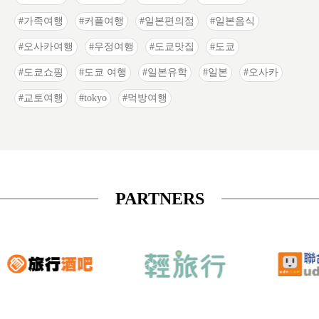
가족여행
커플여행
일본편의점
일본음식
오사카여행
우정여행
도쿄맛집
도쿄
도쿄쇼핑
도쿄 여행
일본유학
일본
오사카
교토여행
tokyo
먹방여행
PARTNERS