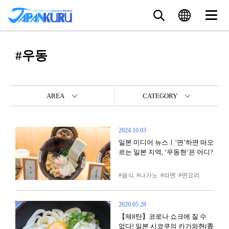
#우동
AREA
CATEGORY
2024.10.03
일본 미디어 뉴스ㅣ’면’하면 떠오
르는 일본 지역, ‘우동현’은 어디?
음식
나가노
라멘
면요리
2020.05.28
【제8탄】코로나 쇼크에 질 수
없다! 일본 시코쿠의 카가와현(香