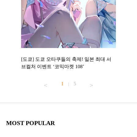
 to
[도쿄] 도쿄 오타쿠들의 축제! 일본 최대 서
[도쿄] 
 맛집 무료
브컬처 이벤트 ‘코믹마켓 108’
에서 즐기
1
5
|
MOST POPULAR