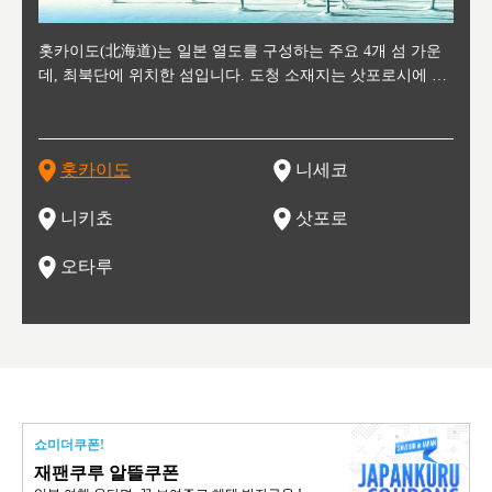
후에 위
홋카이도(北海道)는 일본 열도를 구성하는 주요 4개 섬 가운
신치토세 공항에서 약 2시간 거리의 니세코는, 세계 각지로부
홋카이도의 오타루에서 약 30여분 이동하면 도착하는 이곳은,
홋카이도의 도청 소재지로, 정치와 경제의 중심 도시로, 매년
홋카이도를 대표하는 관광 명소로 예로부터 무역항과 철도를
도호쿠
도호쿠
일본
일본
수수를
데, 최북단에 위치한 섬입니다. 도청 소재지는 삿포로시에 위
터 스키를 즐기기 위해 찾아드는 외국인 관광객들로 붐비는
과수 재배가 활발히 이뤄지는 작은 마을로, 포도와 사과, 체리
2월 오오도리 공원과 스스키노를 중심으로 시내 전역에서 열
통해 번영한 항구도시입니다. 운하를 따라 무역 상품을 보관
현, 
가타현, 후
한 자
리, 
 남쪽
치해 있습니다. 삿포로 맥주로 익히 알려진 삿포로시와 유명
도시로, 일본의 스노우 파우더를 제대로 즐길 수 있는 대형 스
가 생산됩니다. 특히 포도와 와인의 마을로 요이치시와 함께
리는 삿포로 눈 축제는 세계적인 이벤트로 알려져 있습니다.
하던 창고들이 당시의 모집을 간직하며 늘어서 있고, 창고 안
6현을
마츠리 (
부한 자연의 
시대
오키나
스키 리조트와 골프로 유명한 니세코정, 일본 3대 야경의 하
노우 리조트 지역입니다.
니키를 둘러보는 와인 투어리즘도 활성화되어 있는 곳입니다.
맥주와 라멘,양고기와 각종 신선한 해산물과 농산물로 미각과
은 박물관과, 라이브하우스, 수제 맥주 레스토랑과 카페등의
동북 
술)
세워
카마쓰, 오제 국립공원과 쓰루가성 공원, 
는 지
나로 꼽히는 하코다테시, 오타루 운하와 이국적인 풍경이 그
와인을 통해 신선한 지역의 먹거리와 오염되지않은 자연의 매
시각을 만족시켜주는 도시입니다.
레스토랑으로 쓰이고 있습니다.
한민국
신사와
벽한 파
홋카이도
니세코
도
이 가득
림 같은 오타루시가 관광지로 유명합니다.
력을 즐길 수 있는 여행을 즐길 수 있는 곳입니다.
한 
기있는 관광명소로
한 사
관광
네자와
니키쵸
삿포로
오타루
쇼미더쿠폰!
재팬쿠루 알뜰쿠폰