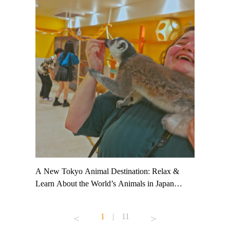
t TeamLab
A New Tokyo Animal Destination: Relax &
Shohei Oh
ng their
Learn About the World’s Animals in Japan
Other Jap
t to
#pr #japankuru #anitouch #anitouchtokyodome
From Kow
o see it for
#capybara #capybaracafe #animalcafe #tokyotrip
#pr #japa
1
|
11
#japantrip #카피바라 #애니터치 #아이와가볼
#kowa #sy