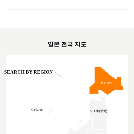
ink in bio)
만한곳 #도쿄여행 #가족여행 #東京旅遊 #東
#preworko
ex #kyoto
京親子景點 #日本動物互動體驗 #水豚泡澡 #
#japan
東京巨蛋城 #เที่ยวญี่ปุ่น2025 #ที่เที่ยว
#오타니쇼
on view of
ครอบครัว #สวนสัตว์ในร่ม #TokyoDomeCity
本旅遊 #運
oto ®
#anitouchtokyodome
ญี่ปุ่น #เ
#ผลิตภัณฑ์
일본 전국 지도
SEARCH BY REGION