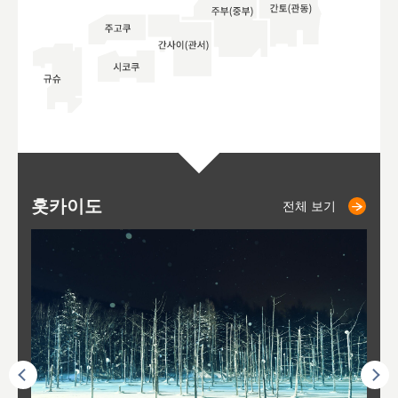
홋카이도
니세코
니키쵸
삿포로
오타루
도호
아
야
후
전체 보기
전체 보기
전체 보기
전체 보기
전체 보기