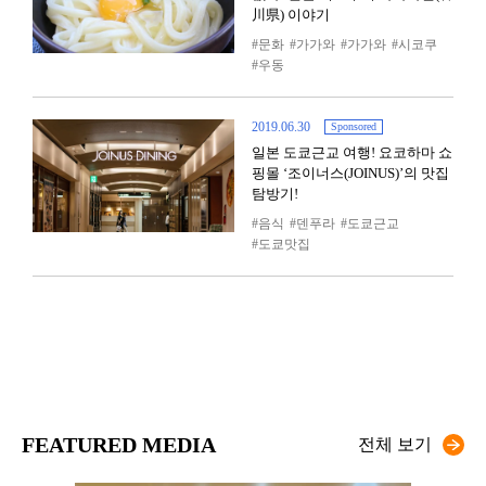
川県) 이야기
문화
가가와
가가와
시코쿠
우동
2019.06.30
Sponsored
일본 도쿄근교 여행! 요코하마 쇼
핑몰 ‘조이너스(JOINUS)’의 맛집
탐방기!
음식
덴푸라
도쿄근교
도쿄맛집
FEATURED MEDIA
전체 보기