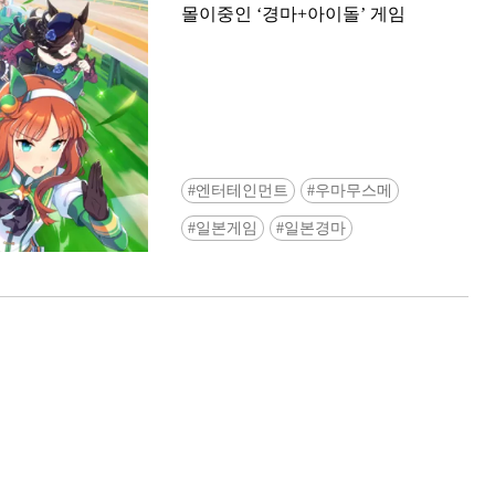
몰이중인 ‘경마+아이돌’ 게임
엔터테인먼트
우마무스메
Ready to see TeamLab in Kyoto!? At
일본게임
일본경마
Biovortex Kyoto, the collective is taki
acclaimed immersive art and bringing i
Japan's ancient capital. We can't wait to
ourselves this autumn!
>> Find out more at Japankuru.com! (l
#japankuru #teamlab #teamlabbiovort
#kyototrip #japantravel #artnews
Photos courtesy of teamLab, Exhibitio
teamLab Biovortex Kyoto, 2025, Kyo
teamLab, courtesy Pace Gallery