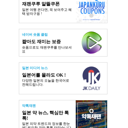
재팬쿠루 알뜰쿠폰
일본 여행 온다면, 꼭 보여주고 혜
택 받자구용 !
네이버 숏폼 클립
쨟아도 재미는 보증
숏폼으로도 재팬쿠루를 만나보셔
요
일본 미디어 뉴스
일본어를 몰라도 OK !
다양한 일본의 오늘을 한국어로
전해드립니다.
약톡재팬
일본 약 뉴스, 핵심만 톡
톡!
일본 의약 트렌드와 정보를 한눈
에! 필요한 것만 톡톡 담았습니다.