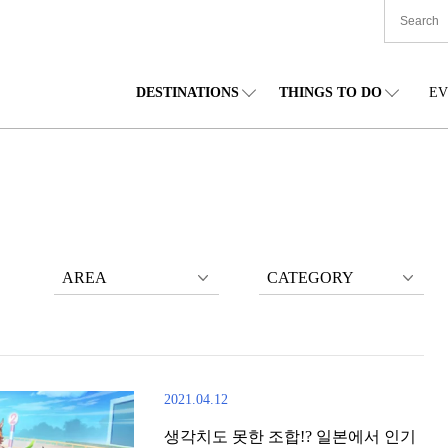
DESTINATIONS
THINGS TO DO
EV
본 전국
음식
도호쿠(동북)
숙박
주부(중부)
엔
카이도
쇼핑
간토(관동)
문화
간사이(관서)
관
AREA
CATEGORY
2021.04.12
생각치도 못한 조합!? 일본에서 인기