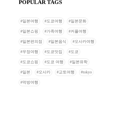
POPULAR TAGS
일본여행
도쿄여행
일본문화
일본쇼핑
가족여행
커플여행
일본편의점
일본음식
오사카여행
우정여행
도쿄맛집
도쿄
도쿄쇼핑
도쿄 여행
일본유학
일본
오사카
교토여행
tokyo
먹방여행