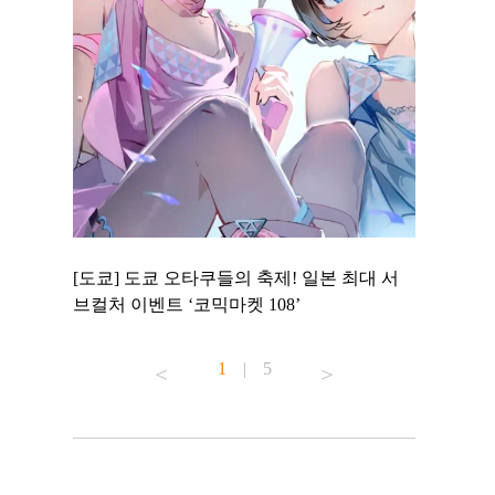
 to
[도쿄] 도쿄 오타쿠들의 축제! 일본 최대 서
[도쿄] 도
 맛집 무료
브컬처 이벤트 ‘코믹마켓 108’
에서 즐기
1
|
5