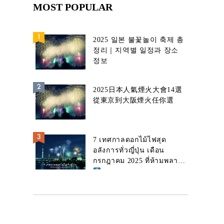
MOST POPULAR
2025 일본 불꽃놀이 축제 총
정리｜지역별 일정과 장소
정보
2025日本人氣煙火大會14選
從東京到大阪煙火任你選
7 เทศกาลดอกไม้ไฟสุด
อลังการทั่วญี่ปุ่น เดือน
กรกฎาคม 2025 ที่ห้ามพลาด!