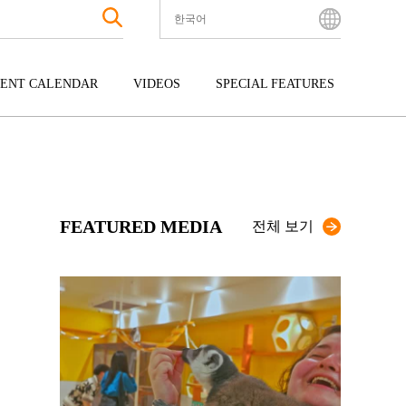
한국어
English
Bahasa Indonesia
ENT CALENDAR
VIDEOS
SPECIAL FEATURES
Français
한국어
터테인먼트
주고쿠
규슈
中文简体
광
시코쿠
오키나와
中文繁體
ไทย
FEATURED MEDIA
Tiếng Việt
전체 보기
日本語