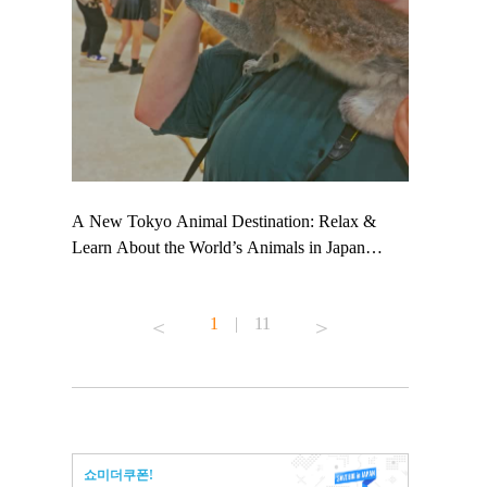
 TeamLab
A New Tokyo Animal Destination: Relax &
Shohei Oht
ng their
Learn About the World’s Animals in Japan
Other Japa
t to
#pr #japankuru #anitouch #anitouchtokyodome
From Kow
 see it for
#capybara #capybaracafe #animalcafe #tokyotrip
#pr #japan
1
|
11
#japantrip #카피바라 #애니터치 #아이와가볼
#kowa #sy
ink in bio)
만한곳 #도쿄여행 #가족여행 #東京旅遊 #東
#preworkou
ex #kyoto
京親子景點 #日本動物互動體驗 #水豚泡澡 #
#japan
東京巨蛋城 #เที่ยวญี่ปุ่น2025 #ที่เที่ยว
#오타니쇼
n view of
ครอบครัว #สวนสัตว์ในร่ม #TokyoDomeCity
本旅遊 #運
to ®
#anitouchtokyodome
ญี่ปุ่น #เ
쇼미더쿠폰!
#ผลิตภัณฑ์