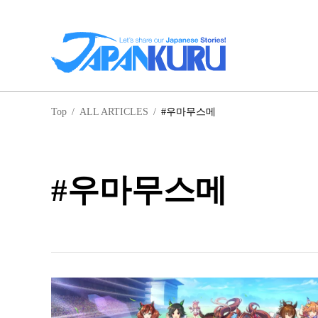
일
Top
/
ALL ARTICLES
/
#우마무스메
홋
#우마무스메