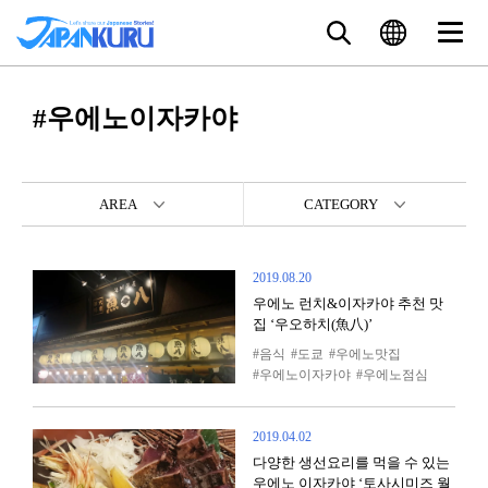
#우에노이자카야
AREA
CATEGORY
2019.08.20
우에노 런치&이자카야 추천 맛
집 ‘우오하치(魚八)’
음식
도쿄
우에노맛집
우에노이자카야
우에노점심
2019.04.02
다양한 생선요리를 먹을 수 있는
우에노 이자카야 ‘토사시미즈 월