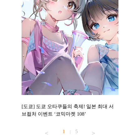
 to
[도쿄] 도쿄 오타쿠들의 축제! 일본 최대 서
[도쿄] 
 맛집 무료
브컬처 이벤트 ‘코믹마켓 108’
에서 즐기
1
5
|