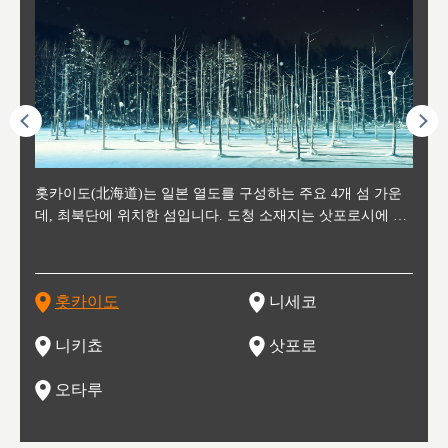
후에 위
홋카이도(北海道)는 일본 열도를 구성하는 주요 4개 섬 가운
신치토세 공항에서 약 2시간 거리의 니세코는, 세계 각지로부
홋카이도의 오타루에서 약 30여분 이동하면 도착하는 이곳은,
홋카이도의 도청 소재지로, 정치와 경제의 중심 도시로, 매년
홋카이도를 대표하는 관광 명소로 예로부터 무역항과 철도를
도호쿠
도호쿠
일본
일본
수수를
데, 최북단에 위치한 섬입니다. 도청 소재지는 삿포로시에 위
터 스키를 즐기기 위해 찾아드는 외국인 관광객들로 붐비는
과수 재배가 활발히 이뤄지는 작은 마을로, 포도와 사과, 체리
2월 오오도리 공원과 스스키노를 중심으로 시내 전역에서 열
통해 번영한 항구도시입니다. 운하를 따라 무역 상품을 보관
현, 
가타현, 후
한 자
리, 
 남쪽
치해 있습니다. 삿포로 맥주로 익히 알려진 삿포로시와 유명
도시로, 일본의 스노우 파우더를 제대로 즐길 수 있는 대형 스
가 생산됩니다. 특히 포도와 와인의 마을로 요이치시와 함께
리는 삿포로 눈 축제는 세계적인 이벤트로 알려져 있습니다.
하던 창고들이 당시의 모집을 간직하며 늘어서 있고, 창고 안
6현을
마츠리 (
부한 자연의 
시대
오키나
스키 리조트와 골프로 유명한 니세코정, 일본 3대 야경의 하
노우 리조트 지역입니다.
니키를 둘러보는 와인 투어리즘도 활성화되어 있는 곳입니다.
맥주와 라멘,양고기와 각종 신선한 해산물과 농산물로 미각과
은 박물관과, 라이브하우스, 수제 맥주 레스토랑과 카페등의
동북 
술)
세워
카마쓰, 오제 국립공원과 쓰루가성 공원, 
는 지
나로 꼽히는 하코다테시, 오타루 운하와 이국적인 풍경이 그
와인을 통해 신선한 지역의 먹거리와 오염되지않은 자연의 매
시각을 만족시켜주는 도시입니다.
레스토랑으로 쓰이고 있습니다.
한민국
신사와
벽한 파
홋카이도
니세코
도
이 가득
림 같은 오타루시가 관광지로 유명합니다.
력을 즐길 수 있는 여행을 즐길 수 있는 곳입니다.
한 
기있는 관광명소로
한 사
관광
네자와
니키쵸
삿포로
오타루