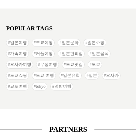
POPULAR TAGS
일본여행
도쿄여행
일본문화
일본쇼핑
가족여행
커플여행
일본편의점
일본음식
오사카여행
우정여행
도쿄맛집
도쿄
도쿄쇼핑
도쿄 여행
일본유학
일본
오사카
교토여행
tokyo
먹방여행
PARTNERS