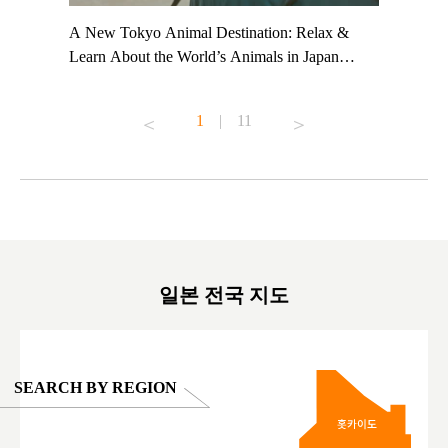
t TeamLab
A New Tokyo Animal Destination: Relax &
Shohei Oh
ng their
Learn About the World’s Animals in Japan
Other Jap
t to
#pr #japankuru #anitouch #anitouchtokyodome
From Kow
o see it for
#capybara #capybaracafe #animalcafe #tokyotrip
#pr #japa
1
|
11
#japantrip #카피바라 #애니터치 #아이와가볼
#kowa #sy
ink in bio)
만한곳 #도쿄여행 #가족여행 #東京旅遊 #東
#preworko
ex #kyoto
京親子景點 #日本動物互動體驗 #水豚泡澡 #
#japan
東京巨蛋城 #เที่ยวญี่ปุ่น2025 #ที่เที่ยว
#오타니쇼
on view of
ครอบครัว #สวนสัตว์ในร่ม #TokyoDomeCity
本旅遊 #運
oto ®
#anitouchtokyodome
ญี่ปุ่น #เ
#ผลิตภัณฑ์
일본 전국 지도
SEARCH BY REGION