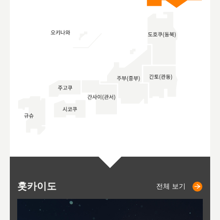
홋카이도
니세코
니키쵸
삿포로
오타루
도호
아
야
후
전체 보기
전체 보기
전체 보기
전체 보기
전체 보기