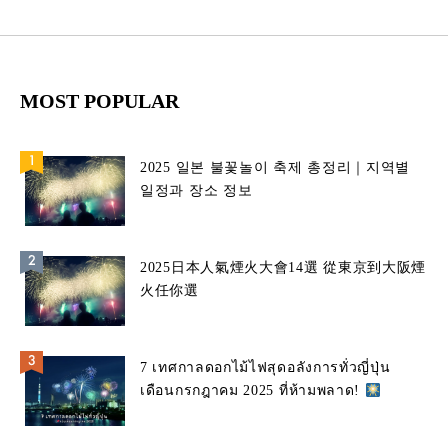
MOST POPULAR
2025 일본 불꽃놀이 축제 총정리｜지역별
일정과 장소 정보
2025日本人氣煙火大會14選 從東京到大阪煙
火任你選
7 เทศกาลดอกไม้ไฟสุดอลังการทั่วญี่ปุ่น
เดือนกรกฎาคม 2025 ที่ห้ามพลาด!