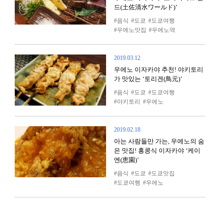
드(土佐清水ワールド)’
음식
도쿄
도쿄여행
우에노맛집
우에노역
2019.03.12
우에노 이자카야 추천! 야키토리
가 맛있는 ‘토리겐(鳥元)’
음식
도쿄
도쿄여행
야키토리
우에노
2019.02.18
아는 사람들만 가는, 우에노의 숨
은 맛집! 홍콩식 이자카야 ‘케이
엔(恵園)’
음식
도쿄
도쿄맛집
도쿄여행
우에노