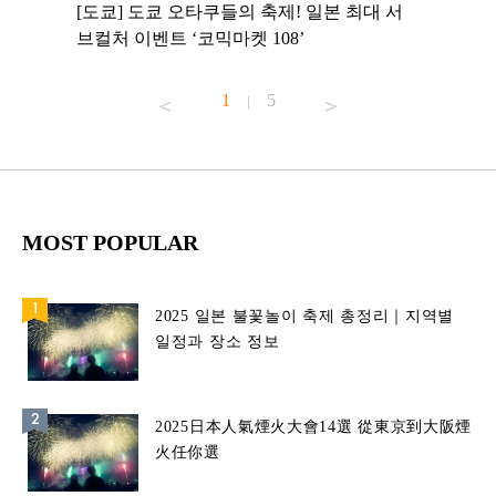
 to
[도쿄] 도쿄 오타쿠들의 축제! 일본 최대 서
[도쿄] 
 맛집 무료
브컬처 이벤트 ‘코믹마켓 108’
에서 즐기
1
5
|
MOST POPULAR
2025 일본 불꽃놀이 축제 총정리｜지역별
일정과 장소 정보
2025日本人氣煙火大會14選 從東京到大阪煙
火任你選