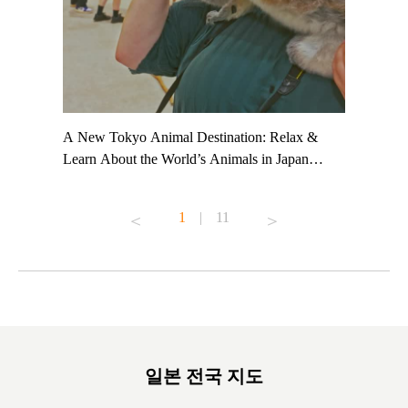
t TeamLab
A New Tokyo Animal Destination: Relax &
Shohei Oh
ng their
Learn About the World’s Animals in Japan
Other Jap
t to
#pr #japankuru #anitouch #anitouchtokyodome
From Kow
o see it for
#capybara #capybaracafe #animalcafe #tokyotrip
#pr #japa
1
|
11
#japantrip #카피바라 #애니터치 #아이와가볼
#kowa #sy
ink in bio)
만한곳 #도쿄여행 #가족여행 #東京旅遊 #東
#preworko
ex #kyoto
京親子景點 #日本動物互動體驗 #水豚泡澡 #
#japan
東京巨蛋城 #เที่ยวญี่ปุ่น2025 #ที่เที่ยว
#오타니쇼
on view of
ครอบครัว #สวนสัตว์ในร่ม #TokyoDomeCity
本旅遊 #運
oto ®
#anitouchtokyodome
ญี่ปุ่น #เ
#ผลิตภัณฑ์
일본 전국 지도