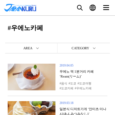
#우에노카페
AREA
CATEGORY
2019.04.05
우에노 역 1분거리 카페
‘Ream(リーム)’
음식
도쿄
도쿄여행
도쿄카페
우에노카페
2019.03.18
일본식 디저트가게 ‘안미츠 미나
시(あんみつみなし)’