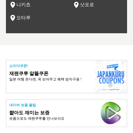
니키쵸
삿포로
오타루
쇼미더쿠폰!
재팬쿠루 알뜰쿠폰
일본 여행 온다면, 꼭 보여주고 혜택 받자구용 !
네이버 숏폼 클립
쨟아도 재미는 보증
숏폼으로도 재팬쿠루를 만나보셔요