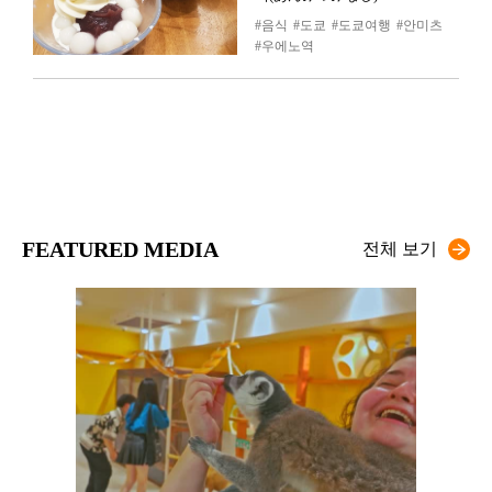
음식
도쿄
도쿄여행
안미츠
우에노역
FEATURED MEDIA
전체 보기