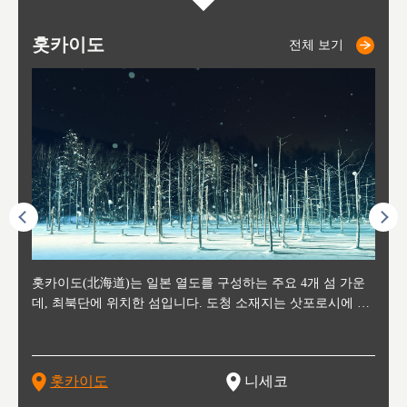
홋카이도
니세코
니키쵸
삿포로
오타루
도호
아
야
후
전체 보기
전체 보기
전체 보기
전체 보기
전체 보기
후에 위
홋카이도(北海道)는 일본 열도를 구성하는 주요 4개 섬 가운
신치토세 공항에서 약 2시간 거리의 니세코는, 세계 각지로부
홋카이도의 오타루에서 약 30여분 이동하면 도착하는 이곳은,
홋카이도의 도청 소재지로, 정치와 경제의 중심 도시로, 매년
홋카이도를 대표하는 관광 명소로 예로부터 무역항과 철도를
도호쿠
도호쿠
일본
일본
수수를
데, 최북단에 위치한 섬입니다. 도청 소재지는 삿포로시에 위
터 스키를 즐기기 위해 찾아드는 외국인 관광객들로 붐비는
과수 재배가 활발히 이뤄지는 작은 마을로, 포도와 사과, 체리
2월 오오도리 공원과 스스키노를 중심으로 시내 전역에서 열
통해 번영한 항구도시입니다. 운하를 따라 무역 상품을 보관
현, 
가타현, 후
한 자
리, 
 남쪽
치해 있습니다. 삿포로 맥주로 익히 알려진 삿포로시와 유명
도시로, 일본의 스노우 파우더를 제대로 즐길 수 있는 대형 스
가 생산됩니다. 특히 포도와 와인의 마을로 요이치시와 함께
리는 삿포로 눈 축제는 세계적인 이벤트로 알려져 있습니다.
하던 창고들이 당시의 모집을 간직하며 늘어서 있고, 창고 안
6현을
마츠리 (
부한 자연의 
시대
오키나
스키 리조트와 골프로 유명한 니세코정, 일본 3대 야경의 하
노우 리조트 지역입니다.
니키를 둘러보는 와인 투어리즘도 활성화되어 있는 곳입니다.
맥주와 라멘,양고기와 각종 신선한 해산물과 농산물로 미각과
은 박물관과, 라이브하우스, 수제 맥주 레스토랑과 카페등의
동북 
술)
세워
카마쓰, 오제 국립공원과 쓰루가성 공원, 
는 지
나로 꼽히는 하코다테시, 오타루 운하와 이국적인 풍경이 그
와인을 통해 신선한 지역의 먹거리와 오염되지않은 자연의 매
시각을 만족시켜주는 도시입니다.
레스토랑으로 쓰이고 있습니다.
한민국
신사와
벽한 파
홋카이도
니세코
도
이 가득
림 같은 오타루시가 관광지로 유명합니다.
력을 즐길 수 있는 여행을 즐길 수 있는 곳입니다.
한 
기있는 관광명소로
한 사
관광
네자와