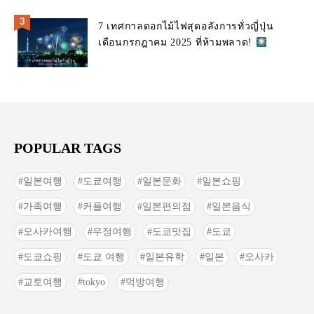
7 เทศกาลดอกไม้ไฟสุดอลังการทั่วญี่ปุ่น
เดือนกรกฎาคม 2025 ที่ห้ามพลาด!
POPULAR TAGS
일본여행
도쿄여행
일본문화
일본쇼핑
가족여행
커플여행
일본편의점
일본음식
오사카여행
우정여행
도쿄맛집
도쿄
도쿄쇼핑
도쿄 여행
일본유학
일본
오사카
교토여행
tokyo
먹방여행