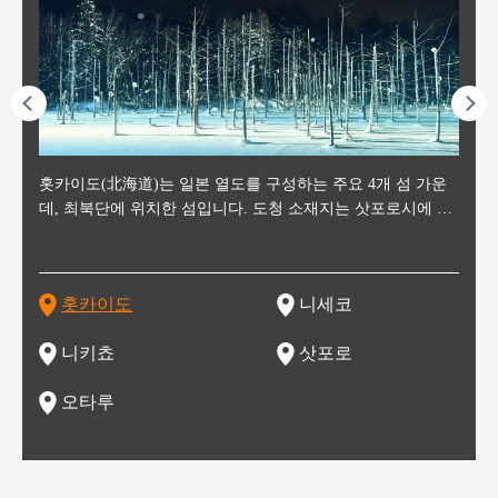
후에 위
홋카이도(北海道)는 일본 열도를 구성하는 주요 4개 섬 가운
신치토세 공항에서 약 2시간 거리의 니세코는, 세계 각지로부
홋카이도의 오타루에서 약 30여분 이동하면 도착하는 이곳은,
홋카이도의 도청 소재지로, 정치와 경제의 중심 도시로, 매년
홋카이도를 대표하는 관광 명소로 예로부터 무역항과 철도를
도호쿠
도호쿠
일본
일본
수수를
데, 최북단에 위치한 섬입니다. 도청 소재지는 삿포로시에 위
터 스키를 즐기기 위해 찾아드는 외국인 관광객들로 붐비는
과수 재배가 활발히 이뤄지는 작은 마을로, 포도와 사과, 체리
2월 오오도리 공원과 스스키노를 중심으로 시내 전역에서 열
통해 번영한 항구도시입니다. 운하를 따라 무역 상품을 보관
현, 
가타현, 후
한 자
리, 
 남쪽
치해 있습니다. 삿포로 맥주로 익히 알려진 삿포로시와 유명
도시로, 일본의 스노우 파우더를 제대로 즐길 수 있는 대형 스
가 생산됩니다. 특히 포도와 와인의 마을로 요이치시와 함께
리는 삿포로 눈 축제는 세계적인 이벤트로 알려져 있습니다.
하던 창고들이 당시의 모집을 간직하며 늘어서 있고, 창고 안
6현을
마츠리 (
부한 자연의 
시대
오키나
스키 리조트와 골프로 유명한 니세코정, 일본 3대 야경의 하
노우 리조트 지역입니다.
니키를 둘러보는 와인 투어리즘도 활성화되어 있는 곳입니다.
맥주와 라멘,양고기와 각종 신선한 해산물과 농산물로 미각과
은 박물관과, 라이브하우스, 수제 맥주 레스토랑과 카페등의
동북 
술)
세워
카마쓰, 오제 국립공원과 쓰루가성 공원, 
는 지
나로 꼽히는 하코다테시, 오타루 운하와 이국적인 풍경이 그
와인을 통해 신선한 지역의 먹거리와 오염되지않은 자연의 매
시각을 만족시켜주는 도시입니다.
레스토랑으로 쓰이고 있습니다.
한민국
신사와
벽한 파
홋카이도
니세코
도
이 가득
림 같은 오타루시가 관광지로 유명합니다.
력을 즐길 수 있는 여행을 즐길 수 있는 곳입니다.
한 
기있는 관광명소로
한 사
관광
네자와
니키쵸
삿포로
오타루