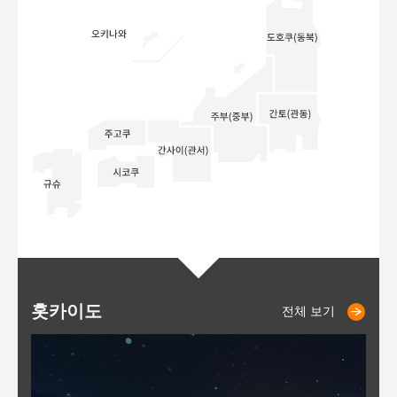
홋카이도
니세코
니키쵸
삿포로
오타루
도호
아
야
후
전체 보기
전체 보기
전체 보기
전체 보기
전체 보기