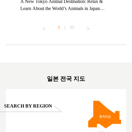
t TeamLab
A New Tokyo Animal Destination: Relax &
Shohei Oh
ng their
Learn About the World’s Animals in Japan
Other Jap
t to
#pr #japankuru #anitouch #anitouchtokyodome
From Kow
o see it for
#capybara #capybaracafe #animalcafe #tokyotrip
#pr #japa
1
|
11
#japantrip #카피바라 #애니터치 #아이와가볼
#kowa #sy
ink in bio)
만한곳 #도쿄여행 #가족여행 #東京旅遊 #東
#preworko
ex #kyoto
京親子景點 #日本動物互動體驗 #水豚泡澡 #
#japan
東京巨蛋城 #เที่ยวญี่ปุ่น2025 #ที่เที่ยว
#오타니쇼
on view of
ครอบครัว #สวนสัตว์ในร่ม #TokyoDomeCity
本旅遊 #運
oto ®
#anitouchtokyodome
ญี่ปุ่น #เ
#ผลิตภัณฑ์
일본 전국 지도
SEARCH BY REGION