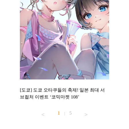
 to
[도쿄] 도쿄 오타쿠들의 축제! 일본 최대 서
[도쿄] 
 맛집 무료
브컬처 이벤트 ‘코믹마켓 108’
에서 즐기
1
5
|