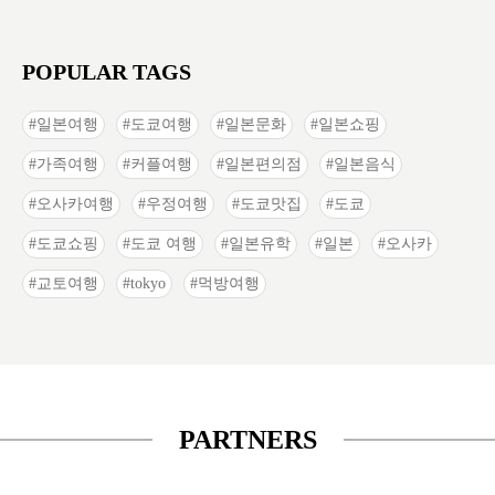
POPULAR TAGS
일본여행
도쿄여행
일본문화
일본쇼핑
가족여행
커플여행
일본편의점
일본음식
오사카여행
우정여행
도쿄맛집
도쿄
도쿄쇼핑
도쿄 여행
일본유학
일본
오사카
교토여행
tokyo
먹방여행
PARTNERS