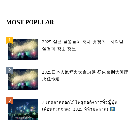
MOST POPULAR
2025 일본 불꽃놀이 축제 총정리｜지역별
일정과 장소 정보
2025日本人氣煙火大會14選 從東京到大阪煙
火任你選
7 เทศกาลดอกไม้ไฟสุดอลังการทั่วญี่ปุ่น
เดือนกรกฎาคม 2025 ที่ห้ามพลาด!