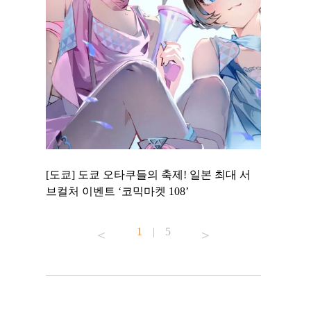
 to
[도쿄] 도쿄 오타쿠들의 축제! 일본 최대 서
[도쿄] 도
 맛집 무료
브컬처 이벤트 ‘코믹마켓 108’
에서 즐기
1
|
5