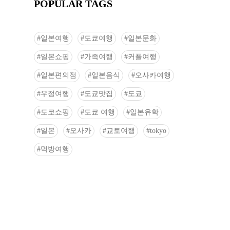
POPULAR TAGS
일본여행
도쿄여행
일본문화
일본쇼핑
가족여행
커플여행
일본편의점
일본음식
오사카여행
우정여행
도쿄맛집
도쿄
도쿄쇼핑
도쿄 여행
일본유학
일본
오사카
교토여행
tokyo
먹방여행