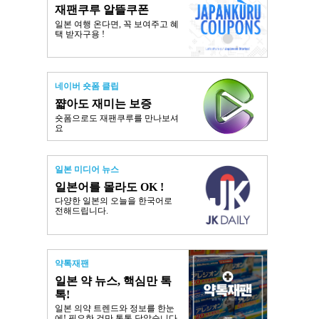
재팬쿠루 알뜰쿠폰
일본 여행 온다면, 꼭 보여주고 혜
택 받자구용 !
네이버 숏폼 클립
쨟아도 재미는 보증
숏폼으로도 재팬쿠루를 만나보셔
요
일본 미디어 뉴스
일본어를 몰라도 OK !
다양한 일본의 오늘을 한국어로
전해드립니다.
약톡재팬
일본 약 뉴스, 핵심만 톡
톡!
일본 의약 트렌드와 정보를 한눈
에! 필요한 것만 톡톡 담았습니다.