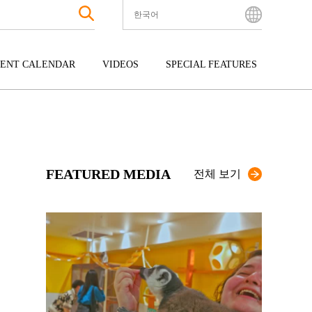
한국어
English
Bahasa Indonesia
ENT CALENDAR
VIDEOS
SPECIAL FEATURES
Français
한국어
터테인먼트
주고쿠
규슈
中文简体
광
시코쿠
오키나와
中文繁體
ไทย
FEATURED MEDIA
Tiếng Việt
전체 보기
日本語