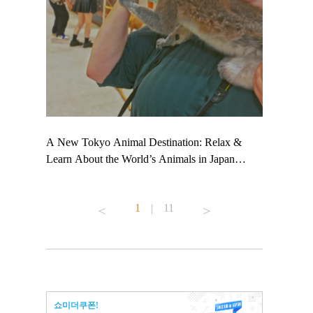
 TeamLab
A New Tokyo Animal Destination: Relax &
Shohei Oht
ng their
Learn About the World’s Animals in Japan
Other Japa
t to
#pr #japankuru #anitouch #anitouchtokyodome
From Kow
 see it for
#capybara #capybaracafe #animalcafe #tokyotrip
#pr #japan
1
|
11
#japantrip #카피바라 #애니터치 #아이와가볼
#kowa #sy
ink in bio)
만한곳 #도쿄여행 #가족여행 #東京旅遊 #東
#preworkou
ex #kyoto
京親子景點 #日本動物互動體驗 #水豚泡澡 #
#japan
東京巨蛋城 #เที่ยวญี่ปุ่น2025 #ที่เที่ยว
#오타니쇼
n view of
ครอบครัว #สวนสัตว์ในร่ม #TokyoDomeCity
本旅遊 #運
to ®
#anitouchtokyodome
ญี่ปุ่น #เ
쇼미더쿠폰!
#ผลิตภัณฑ์