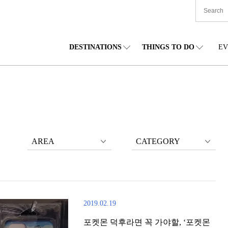
DESTINATIONS
THINGS TO DO
EV
본 전국
음식
도호쿠(동북)
숙박
주부(중부)
엔
카이도
쇼핑
간토(관동)
문화
간사이(관서)
관
AREA
CATEGORY
2019.02.19
포켓몬 덕후라면 꼭 가야할, ‘포켓몬