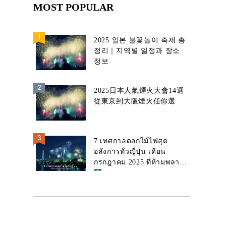
MOST POPULAR
2025 일본 불꽃놀이 축제 총
정리｜지역별 일정과 장소
정보
2025日本人氣煙火大會14選
從東京到大阪煙火任你選
7 เทศกาลดอกไม้ไฟสุด
อลังการทั่วญี่ปุ่น เดือน
กรกฎาคม 2025 ที่ห้ามพลาด!