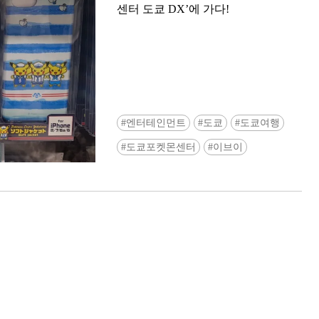
센터 도쿄 DX’에 가다!
엔터테인먼트
도쿄
도쿄여행
Ready to see TeamLab in Kyoto!? At
도쿄포켓몬센터
이브이
Biovortex Kyoto, the collective is taki
acclaimed immersive art and bringing i
Japan's ancient capital. We can't wait to
ourselves this autumn!
>> Find out more at Japankuru.com! (l
#japankuru #teamlab #teamlabbiovort
#kyototrip #japantravel #artnews
Photos courtesy of teamLab, Exhibitio
teamLab Biovortex Kyoto, 2025, Kyo
teamLab, courtesy Pace Gallery