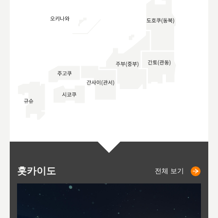
홋카이도
니세코
니키쵸
삿포로
오타루
도호
아
야
후
전체 보기
전체 보기
전체 보기
전체 보기
전체 보기