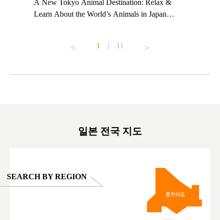
t TeamLab
A New Tokyo Animal Destination: Relax &
Shohei Oh
ng their
Learn About the World’s Animals in Japan
Other Jap
t to
#pr #japankuru #anitouch #anitouchtokyodome
From Kow
o see it for
#capybara #capybaracafe #animalcafe #tokyotrip
#pr #japa
1
|
11
#japantrip #카피바라 #애니터치 #아이와가볼
#kowa #sy
ink in bio)
만한곳 #도쿄여행 #가족여행 #東京旅遊 #東
#preworko
ex #kyoto
京親子景點 #日本動物互動體驗 #水豚泡澡 #
#japan
東京巨蛋城 #เที่ยวญี่ปุ่น2025 #ที่เที่ยว
#오타니쇼
on view of
ครอบครัว #สวนสัตว์ในร่ม #TokyoDomeCity
本旅遊 #運
oto ®
#anitouchtokyodome
ญี่ปุ่น #เ
#ผลิตภัณฑ์
일본 전국 지도
SEARCH BY REGION