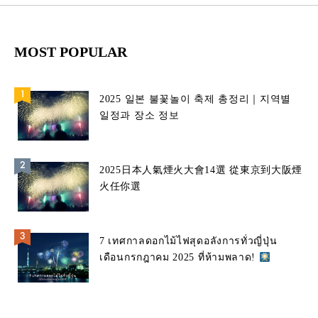
MOST POPULAR
2025 일본 불꽃놀이 축제 총정리｜지역별
일정과 장소 정보
2025日本人氣煙火大會14選 從東京到大阪煙
火任你選
7 เทศกาลดอกไม้ไฟสุดอลังการทั่วญี่ปุ่น
เดือนกรกฎาคม 2025 ที่ห้ามพลาด!