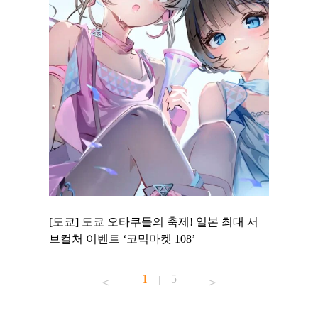
 to
[도쿄] 도쿄 오타쿠들의 축제! 일본 최대 서
[도쿄] 
 맛집 무료
브컬처 이벤트 ‘코믹마켓 108’
에서 즐기
1
5
|