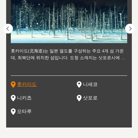
후에 위
홋카이도(北海道)는 일본 열도를 구성하는 주요 4개 섬 가운
신치토세 공항에서 약 2시간 거리의 니세코는, 세계 각지로부
홋카이도의 오타루에서 약 30여분 이동하면 도착하는 이곳은,
홋카이도의 도청 소재지로, 정치와 경제의 중심 도시로, 매년
홋카이도를 대표하는 관광 명소로 예로부터 무역항과 철도를
도호쿠
도호쿠
일본
일본
수수를
데, 최북단에 위치한 섬입니다. 도청 소재지는 삿포로시에 위
터 스키를 즐기기 위해 찾아드는 외국인 관광객들로 붐비는
과수 재배가 활발히 이뤄지는 작은 마을로, 포도와 사과, 체리
2월 오오도리 공원과 스스키노를 중심으로 시내 전역에서 열
통해 번영한 항구도시입니다. 운하를 따라 무역 상품을 보관
현, 
가타현, 후
한 자
리, 
 남쪽
치해 있습니다. 삿포로 맥주로 익히 알려진 삿포로시와 유명
도시로, 일본의 스노우 파우더를 제대로 즐길 수 있는 대형 스
가 생산됩니다. 특히 포도와 와인의 마을로 요이치시와 함께
리는 삿포로 눈 축제는 세계적인 이벤트로 알려져 있습니다.
하던 창고들이 당시의 모집을 간직하며 늘어서 있고, 창고 안
6현을
마츠리 (
부한 자연의 
시대
오키나
스키 리조트와 골프로 유명한 니세코정, 일본 3대 야경의 하
노우 리조트 지역입니다.
니키를 둘러보는 와인 투어리즘도 활성화되어 있는 곳입니다.
맥주와 라멘,양고기와 각종 신선한 해산물과 농산물로 미각과
은 박물관과, 라이브하우스, 수제 맥주 레스토랑과 카페등의
동북 
술)
세워
카마쓰, 오제 국립공원과 쓰루가성 공원, 
는 지
나로 꼽히는 하코다테시, 오타루 운하와 이국적인 풍경이 그
와인을 통해 신선한 지역의 먹거리와 오염되지않은 자연의 매
시각을 만족시켜주는 도시입니다.
레스토랑으로 쓰이고 있습니다.
한민국
신사와
벽한 파
홋카이도
니세코
도
이 가득
림 같은 오타루시가 관광지로 유명합니다.
력을 즐길 수 있는 여행을 즐길 수 있는 곳입니다.
한 
기있는 관광명소로
한 사
관광
네자와
니키쵸
삿포로
오타루