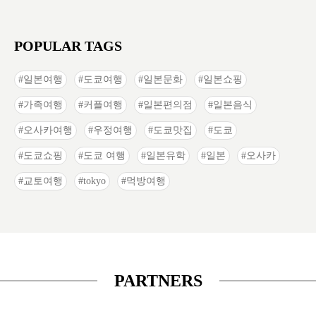
POPULAR TAGS
일본여행
도쿄여행
일본문화
일본쇼핑
가족여행
커플여행
일본편의점
일본음식
오사카여행
우정여행
도쿄맛집
도쿄
도쿄쇼핑
도쿄 여행
일본유학
일본
오사카
교토여행
tokyo
먹방여행
PARTNERS