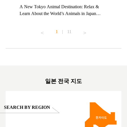
t TeamLab
A New Tokyo Animal Destination: Relax &
Shohei Oh
ng their
Learn About the World’s Animals in Japan
Other Jap
t to
#pr #japankuru #anitouch #anitouchtokyodome
From Kow
o see it for
#capybara #capybaracafe #animalcafe #tokyotrip
#pr #japa
1
|
11
#japantrip #카피바라 #애니터치 #아이와가볼
#kowa #sy
ink in bio)
만한곳 #도쿄여행 #가족여행 #東京旅遊 #東
#preworko
ex #kyoto
京親子景點 #日本動物互動體驗 #水豚泡澡 #
#japan
東京巨蛋城 #เที่ยวญี่ปุ่น2025 #ที่เที่ยว
#오타니쇼
on view of
ครอบครัว #สวนสัตว์ในร่ม #TokyoDomeCity
本旅遊 #運
oto ®
#anitouchtokyodome
ญี่ปุ่น #เ
#ผลิตภัณฑ์
일본 전국 지도
SEARCH BY REGION