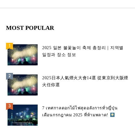
MOST POPULAR
2025 일본 불꽃놀이 축제 총정리｜지역별
일정과 장소 정보
2025日本人氣煙火大會14選 從東京到大阪煙
火任你選
7 เทศกาลดอกไม้ไฟสุดอลังการทั่วญี่ปุ่น
เดือนกรกฎาคม 2025 ที่ห้ามพลาด!