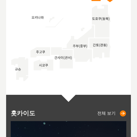
홋카이도
니세코
니키쵸
삿포로
오타루
도호
아
야
후
전체 보기
전체 보기
전체 보기
전체 보기
전체 보기