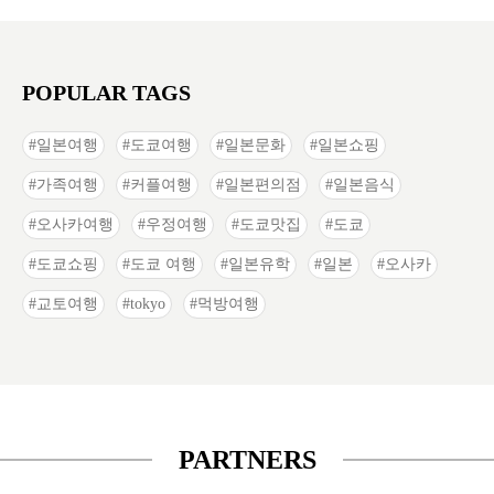
POPULAR TAGS
일본여행
도쿄여행
일본문화
일본쇼핑
가족여행
커플여행
일본편의점
일본음식
오사카여행
우정여행
도쿄맛집
도쿄
도쿄쇼핑
도쿄 여행
일본유학
일본
오사카
교토여행
tokyo
먹방여행
PARTNERS