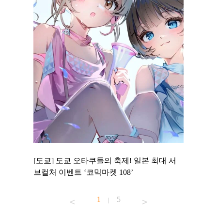
 to
[도쿄] 도쿄 오타쿠들의 축제! 일본 최대 서
[도쿄] 
 맛집 무료
브컬처 이벤트 ‘코믹마켓 108’
에서 즐기
1
5
|