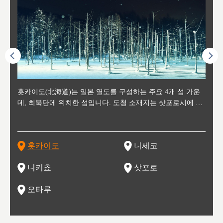
후에 위
홋카이도(北海道)는 일본 열도를 구성하는 주요 4개 섬 가운
신치토세 공항에서 약 2시간 거리의 니세코는, 세계 각지로부
홋카이도의 오타루에서 약 30여분 이동하면 도착하는 이곳은,
홋카이도의 도청 소재지로, 정치와 경제의 중심 도시로, 매년
홋카이도를 대표하는 관광 명소로 예로부터 무역항과 철도를
도호쿠
도호쿠
일본
일본
수수를
데, 최북단에 위치한 섬입니다. 도청 소재지는 삿포로시에 위
터 스키를 즐기기 위해 찾아드는 외국인 관광객들로 붐비는
과수 재배가 활발히 이뤄지는 작은 마을로, 포도와 사과, 체리
2월 오오도리 공원과 스스키노를 중심으로 시내 전역에서 열
통해 번영한 항구도시입니다. 운하를 따라 무역 상품을 보관
현, 
가타현, 후
한 자
리, 
 남쪽
치해 있습니다. 삿포로 맥주로 익히 알려진 삿포로시와 유명
도시로, 일본의 스노우 파우더를 제대로 즐길 수 있는 대형 스
가 생산됩니다. 특히 포도와 와인의 마을로 요이치시와 함께
리는 삿포로 눈 축제는 세계적인 이벤트로 알려져 있습니다.
하던 창고들이 당시의 모집을 간직하며 늘어서 있고, 창고 안
6현을
마츠리 (
부한 자연의 
시대
오키나
스키 리조트와 골프로 유명한 니세코정, 일본 3대 야경의 하
노우 리조트 지역입니다.
니키를 둘러보는 와인 투어리즘도 활성화되어 있는 곳입니다.
맥주와 라멘,양고기와 각종 신선한 해산물과 농산물로 미각과
은 박물관과, 라이브하우스, 수제 맥주 레스토랑과 카페등의
동북 
술)
세워
카마쓰, 오제 국립공원과 쓰루가성 공원, 
는 지
나로 꼽히는 하코다테시, 오타루 운하와 이국적인 풍경이 그
와인을 통해 신선한 지역의 먹거리와 오염되지않은 자연의 매
시각을 만족시켜주는 도시입니다.
레스토랑으로 쓰이고 있습니다.
한민국
신사와
벽한 파
홋카이도
니세코
도
이 가득
림 같은 오타루시가 관광지로 유명합니다.
력을 즐길 수 있는 여행을 즐길 수 있는 곳입니다.
한 
기있는 관광명소로
한 사
관광
네자와
니키쵸
삿포로
오타루