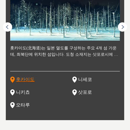
후에 위
홋카이도(北海道)는 일본 열도를 구성하는 주요 4개 섬 가운
신치토세 공항에서 약 2시간 거리의 니세코는, 세계 각지로부
홋카이도의 오타루에서 약 30여분 이동하면 도착하는 이곳은,
홋카이도의 도청 소재지로, 정치와 경제의 중심 도시로, 매년
홋카이도를 대표하는 관광 명소로 예로부터 무역항과 철도를
도호쿠
도호쿠
일본
일본
수수를
데, 최북단에 위치한 섬입니다. 도청 소재지는 삿포로시에 위
터 스키를 즐기기 위해 찾아드는 외국인 관광객들로 붐비는
과수 재배가 활발히 이뤄지는 작은 마을로, 포도와 사과, 체리
2월 오오도리 공원과 스스키노를 중심으로 시내 전역에서 열
통해 번영한 항구도시입니다. 운하를 따라 무역 상품을 보관
현, 
가타현, 후
한 자
리, 
 남쪽
치해 있습니다. 삿포로 맥주로 익히 알려진 삿포로시와 유명
도시로, 일본의 스노우 파우더를 제대로 즐길 수 있는 대형 스
가 생산됩니다. 특히 포도와 와인의 마을로 요이치시와 함께
리는 삿포로 눈 축제는 세계적인 이벤트로 알려져 있습니다.
하던 창고들이 당시의 모집을 간직하며 늘어서 있고, 창고 안
6현을
마츠리 (
부한 자연의 
시대
오키나
스키 리조트와 골프로 유명한 니세코정, 일본 3대 야경의 하
노우 리조트 지역입니다.
니키를 둘러보는 와인 투어리즘도 활성화되어 있는 곳입니다.
맥주와 라멘,양고기와 각종 신선한 해산물과 농산물로 미각과
은 박물관과, 라이브하우스, 수제 맥주 레스토랑과 카페등의
동북 
술)
세워
카마쓰, 오제 국립공원과 쓰루가성 공원, 
는 지
나로 꼽히는 하코다테시, 오타루 운하와 이국적인 풍경이 그
와인을 통해 신선한 지역의 먹거리와 오염되지않은 자연의 매
시각을 만족시켜주는 도시입니다.
레스토랑으로 쓰이고 있습니다.
한민국
신사와
벽한 파
홋카이도
니세코
도
이 가득
림 같은 오타루시가 관광지로 유명합니다.
력을 즐길 수 있는 여행을 즐길 수 있는 곳입니다.
한 
기있는 관광명소로
한 사
관광
네자와
니키쵸
삿포로
오타루