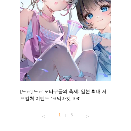
 to
[도쿄] 도쿄 오타쿠들의 축제! 일본 최대 서
[도쿄] 
 맛집 무료
브컬처 이벤트 ‘코믹마켓 108’
에서 즐기
1
5
|