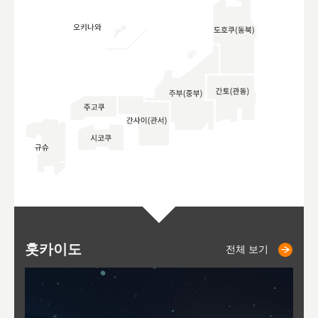
홋카이도
니세코
니키쵸
삿포로
오타루
도호
아
야
후
전체 보기
전체 보기
전체 보기
전체 보기
전체 보기