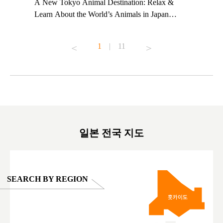
t TeamLab
A New Tokyo Animal Destination: Relax &
Shohei Oh
ng their
Learn About the World’s Animals in Japan
Other Jap
t to
#pr #japankuru #anitouch #anitouchtokyodome
From Kow
o see it for
#capybara #capybaracafe #animalcafe #tokyotrip
#pr #japa
1
|
11
#japantrip #카피바라 #애니터치 #아이와가볼
#kowa #sy
ink in bio)
만한곳 #도쿄여행 #가족여행 #東京旅遊 #東
#preworko
ex #kyoto
京親子景點 #日本動物互動體驗 #水豚泡澡 #
#japan
東京巨蛋城 #เที่ยวญี่ปุ่น2025 #ที่เที่ยว
#오타니쇼
on view of
ครอบครัว #สวนสัตว์ในร่ม #TokyoDomeCity
本旅遊 #運
oto ®
#anitouchtokyodome
ญี่ปุ่น #เ
#ผลิตภัณฑ์
일본 전국 지도
SEARCH BY REGION