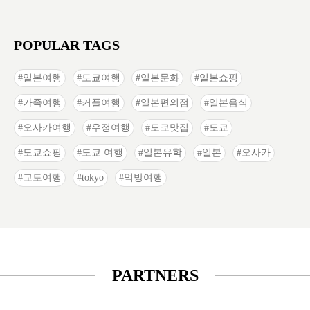
POPULAR TAGS
일본여행
도쿄여행
일본문화
일본쇼핑
가족여행
커플여행
일본편의점
일본음식
오사카여행
우정여행
도쿄맛집
도쿄
도쿄쇼핑
도쿄 여행
일본유학
일본
오사카
교토여행
tokyo
먹방여행
PARTNERS