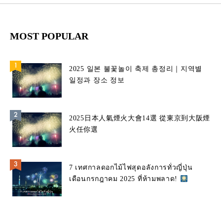
MOST POPULAR
2025 일본 불꽃놀이 축제 총정리｜지역별
일정과 장소 정보
2025日本人氣煙火大會14選 從東京到大阪煙
火任你選
7 เทศกาลดอกไม้ไฟสุดอลังการทั่วญี่ปุ่น
เดือนกรกฎาคม 2025 ที่ห้ามพลาด!