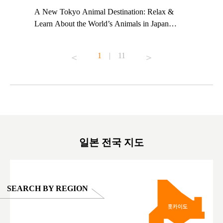
t TeamLab
A New Tokyo Animal Destination: Relax &
Shohei Oh
ng their
Learn About the World’s Animals in Japan
Other Jap
t to
#pr #japankuru #anitouch #anitouchtokyodome
From Kow
o see it for
#capybara #capybaracafe #animalcafe #tokyotrip
#pr #japa
1
|
11
#japantrip #카피바라 #애니터치 #아이와가볼
#kowa #sy
ink in bio)
만한곳 #도쿄여행 #가족여행 #東京旅遊 #東
#preworko
ex #kyoto
京親子景點 #日本動物互動體驗 #水豚泡澡 #
#japan
東京巨蛋城 #เที่ยวญี่ปุ่น2025 #ที่เที่ยว
#오타니쇼
on view of
ครอบครัว #สวนสัตว์ในร่ม #TokyoDomeCity
本旅遊 #運
oto ®
#anitouchtokyodome
ญี่ปุ่น #เ
#ผลิตภัณฑ์
일본 전국 지도
SEARCH BY REGION