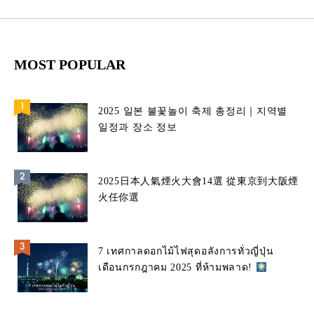
MOST POPULAR
2025 일본 불꽃놀이 축제 총정리｜지역별
일정과 장소 정보
2025日本人氣煙火大會14選 從東京到大阪煙
火任你選
7 เทศกาลดอกไม้ไฟสุดอลังการทั่วญี่ปุ่น
เดือนกรกฎาคม 2025 ที่ห้ามพลาด!