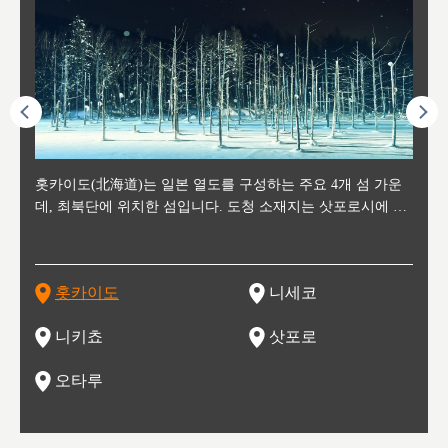
후에 위
홋카이도(北海道)는 일본 열도를 구성하는 주요 4개 섬 가운
신치토세 공항에서 약 2시간 거리의 니세코는, 세계 각지로부
홋카이도의 오타루에서 약 30여분 이동하면 도착하는 이곳은,
홋카이도의 도청 소재지로, 정치와 경제의 중심 도시로, 매년
홋카이도를 대표하는 관광 명소로 예로부터 무역항과 철도를
도호쿠
도호쿠
일본
일본
수수를
데, 최북단에 위치한 섬입니다. 도청 소재지는 삿포로시에 위
터 스키를 즐기기 위해 찾아드는 외국인 관광객들로 붐비는
과수 재배가 활발히 이뤄지는 작은 마을로, 포도와 사과, 체리
2월 오오도리 공원과 스스키노를 중심으로 시내 전역에서 열
통해 번영한 항구도시입니다. 운하를 따라 무역 상품을 보관
현, 
가타현, 후
한 자
리, 
 남쪽
치해 있습니다. 삿포로 맥주로 익히 알려진 삿포로시와 유명
도시로, 일본의 스노우 파우더를 제대로 즐길 수 있는 대형 스
가 생산됩니다. 특히 포도와 와인의 마을로 요이치시와 함께
리는 삿포로 눈 축제는 세계적인 이벤트로 알려져 있습니다.
하던 창고들이 당시의 모집을 간직하며 늘어서 있고, 창고 안
6현을
마츠리 (
부한 자연의 
시대
오키나
스키 리조트와 골프로 유명한 니세코정, 일본 3대 야경의 하
노우 리조트 지역입니다.
니키를 둘러보는 와인 투어리즘도 활성화되어 있는 곳입니다.
맥주와 라멘,양고기와 각종 신선한 해산물과 농산물로 미각과
은 박물관과, 라이브하우스, 수제 맥주 레스토랑과 카페등의
동북 
술)
세워
카마쓰, 오제 국립공원과 쓰루가성 공원, 
는 지
나로 꼽히는 하코다테시, 오타루 운하와 이국적인 풍경이 그
와인을 통해 신선한 지역의 먹거리와 오염되지않은 자연의 매
시각을 만족시켜주는 도시입니다.
레스토랑으로 쓰이고 있습니다.
한민국
신사와
벽한 파
홋카이도
니세코
도
이 가득
림 같은 오타루시가 관광지로 유명합니다.
력을 즐길 수 있는 여행을 즐길 수 있는 곳입니다.
한 
기있는 관광명소로
한 사
관광
네자와
니키쵸
삿포로
오타루