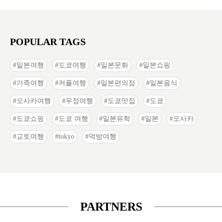
POPULAR TAGS
일본여행
도쿄여행
일본문화
일본쇼핑
가족여행
커플여행
일본편의점
일본음식
오사카여행
우정여행
도쿄맛집
도쿄
도쿄쇼핑
도쿄 여행
일본유학
일본
오사카
교토여행
tokyo
먹방여행
PARTNERS