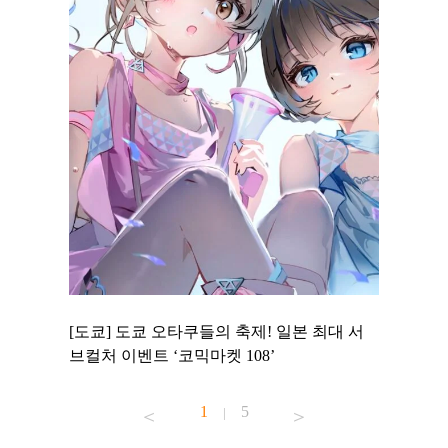
 to
[도쿄] 도쿄 오타쿠들의 축제! 일본 최대 서
[도쿄] 
 맛집 무료
브컬처 이벤트 ‘코믹마켓 108’
에서 즐기
1
5
|