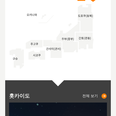
홋카이도
니세코
니키쵸
삿포로
오타루
도호
아
야
후
전체 보기
전체 보기
전체 보기
전체 보기
전체 보기