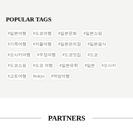
POPULAR TAGS
일본여행
도쿄여행
일본문화
일본쇼핑
가족여행
커플여행
일본편의점
일본음식
오사카여행
우정여행
도쿄맛집
도쿄
도쿄쇼핑
도쿄 여행
일본유학
일본
오사카
교토여행
tokyo
먹방여행
PARTNERS