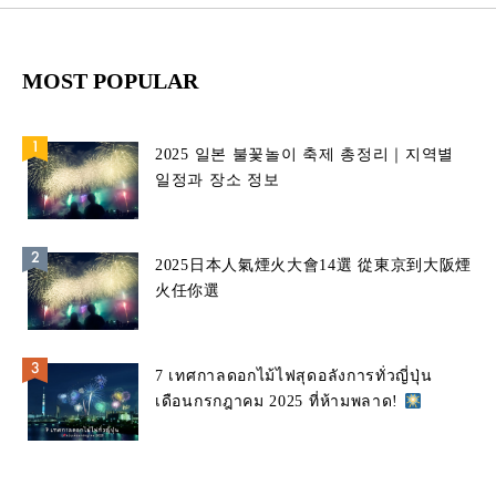
MOST POPULAR
2025 일본 불꽃놀이 축제 총정리｜지역별
일정과 장소 정보
2025日本人氣煙火大會14選 從東京到大阪煙
火任你選
7 เทศกาลดอกไม้ไฟสุดอลังการทั่วญี่ปุ่น
เดือนกรกฎาคม 2025 ที่ห้ามพลาด!