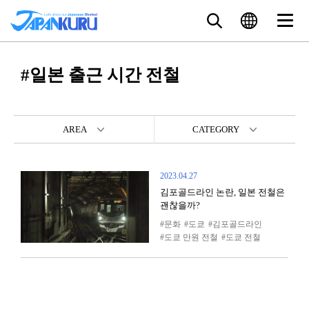
#일본 출근 시간 전철
AREA
CATEGORY
2023.04.27
김포골드라인 논란, 일본 전철은
괜찮을까?
문화
도쿄
김포골드라인
도쿄 만원 전철
도쿄 전철