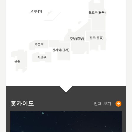
홋카이도
니세코
니키쵸
삿포로
오타루
도호
아
야
후
전체 보기
전체 보기
전체 보기
전체 보기
전체 보기