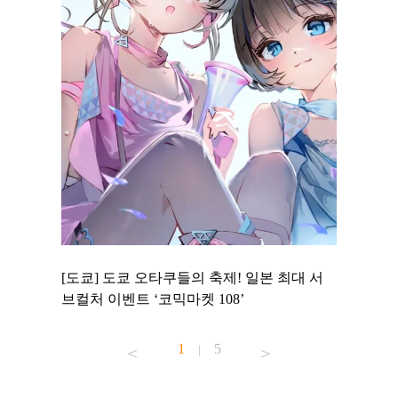
 to
[도쿄] 도쿄 오타쿠들의 축제! 일본 최대 서
[도쿄] 
 맛집 무료
브컬처 이벤트 ‘코믹마켓 108’
에서 즐기
1
5
|