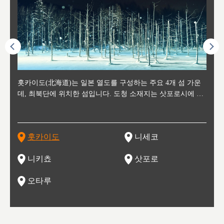
후에 위
홋카이도(北海道)는 일본 열도를 구성하는 주요 4개 섬 가운
신치토세 공항에서 약 2시간 거리의 니세코는, 세계 각지로부
홋카이도의 오타루에서 약 30여분 이동하면 도착하는 이곳은,
홋카이도의 도청 소재지로, 정치와 경제의 중심 도시로, 매년
홋카이도를 대표하는 관광 명소로 예로부터 무역항과 철도를
도호쿠
도호쿠
일본
일본
수수를
데, 최북단에 위치한 섬입니다. 도청 소재지는 삿포로시에 위
터 스키를 즐기기 위해 찾아드는 외국인 관광객들로 붐비는
과수 재배가 활발히 이뤄지는 작은 마을로, 포도와 사과, 체리
2월 오오도리 공원과 스스키노를 중심으로 시내 전역에서 열
통해 번영한 항구도시입니다. 운하를 따라 무역 상품을 보관
현, 
가타현, 후
한 자
리, 
 남쪽
치해 있습니다. 삿포로 맥주로 익히 알려진 삿포로시와 유명
도시로, 일본의 스노우 파우더를 제대로 즐길 수 있는 대형 스
가 생산됩니다. 특히 포도와 와인의 마을로 요이치시와 함께
리는 삿포로 눈 축제는 세계적인 이벤트로 알려져 있습니다.
하던 창고들이 당시의 모집을 간직하며 늘어서 있고, 창고 안
6현을
마츠리 (
부한 자연의 
시대
오키나
스키 리조트와 골프로 유명한 니세코정, 일본 3대 야경의 하
노우 리조트 지역입니다.
니키를 둘러보는 와인 투어리즘도 활성화되어 있는 곳입니다.
맥주와 라멘,양고기와 각종 신선한 해산물과 농산물로 미각과
은 박물관과, 라이브하우스, 수제 맥주 레스토랑과 카페등의
동북 
술)
세워
카마쓰, 오제 국립공원과 쓰루가성 공원, 
는 지
나로 꼽히는 하코다테시, 오타루 운하와 이국적인 풍경이 그
와인을 통해 신선한 지역의 먹거리와 오염되지않은 자연의 매
시각을 만족시켜주는 도시입니다.
레스토랑으로 쓰이고 있습니다.
한민국
신사와
벽한 파
홋카이도
니세코
도
이 가득
림 같은 오타루시가 관광지로 유명합니다.
력을 즐길 수 있는 여행을 즐길 수 있는 곳입니다.
한 
기있는 관광명소로
한 사
관광
네자와
니키쵸
삿포로
오타루