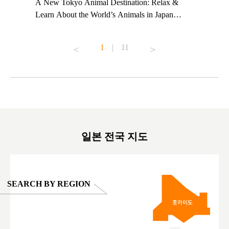
t TeamLab
A New Tokyo Animal Destination: Relax &
Shohei Oh
ng their
Learn About the World’s Animals in Japan
Other Jap
t to
#pr #japankuru #anitouch #anitouchtokyodome
From Kow
o see it for
#capybara #capybaracafe #animalcafe #tokyotrip
#pr #japa
1
|
11
#japantrip #카피바라 #애니터치 #아이와가볼
#kowa #sy
ink in bio)
만한곳 #도쿄여행 #가족여행 #東京旅遊 #東
#preworko
ex #kyoto
京親子景點 #日本動物互動體驗 #水豚泡澡 #
#japan
東京巨蛋城 #เที่ยวญี่ปุ่น2025 #ที่เที่ยว
#오타니쇼
on view of
ครอบครัว #สวนสัตว์ในร่ม #TokyoDomeCity
本旅遊 #運
oto ®
#anitouchtokyodome
ญี่ปุ่น #เ
#ผลิตภัณฑ์
일본 전국 지도
SEARCH BY REGION