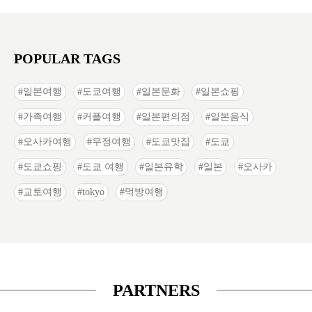
POPULAR TAGS
일본여행
도쿄여행
일본문화
일본쇼핑
가족여행
커플여행
일본편의점
일본음식
오사카여행
우정여행
도쿄맛집
도쿄
도쿄쇼핑
도쿄 여행
일본유학
일본
오사카
교토여행
tokyo
먹방여행
PARTNERS