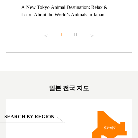
t TeamLab
A New Tokyo Animal Destination: Relax &
Shohei Oh
ng their
Learn About the World’s Animals in Japan
Other Jap
t to
#pr #japankuru #anitouch #anitouchtokyodome
From Kow
o see it for
#capybara #capybaracafe #animalcafe #tokyotrip
#pr #japa
1
|
11
#japantrip #카피바라 #애니터치 #아이와가볼
#kowa #sy
ink in bio)
만한곳 #도쿄여행 #가족여행 #東京旅遊 #東
#preworko
ex #kyoto
京親子景點 #日本動物互動體驗 #水豚泡澡 #
#japan
東京巨蛋城 #เที่ยวญี่ปุ่น2025 #ที่เที่ยว
#오타니쇼
on view of
ครอบครัว #สวนสัตว์ในร่ม #TokyoDomeCity
本旅遊 #運
oto ®
#anitouchtokyodome
ญี่ปุ่น #เ
#ผลิตภัณฑ์
일본 전국 지도
SEARCH BY REGION