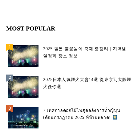
MOST POPULAR
2025 일본 불꽃놀이 축제 총정리｜지역별
일정과 장소 정보
2025日本人氣煙火大會14選 從東京到大阪煙
火任你選
7 เทศกาลดอกไม้ไฟสุดอลังการทั่วญี่ปุ่น
เดือนกรกฎาคม 2025 ที่ห้ามพลาด!