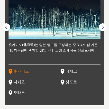
후에 위
홋카이도(北海道)는 일본 열도를 구성하는 주요 4개 섬 가운
신치토세 공항에서 약 2시간 거리의 니세코는, 세계 각지로부
홋카이도의 오타루에서 약 30여분 이동하면 도착하는 이곳은,
홋카이도의 도청 소재지로, 정치와 경제의 중심 도시로, 매년
홋카이도를 대표하는 관광 명소로 예로부터 무역항과 철도를
도호쿠
도호쿠
일본
일본
수수를
데, 최북단에 위치한 섬입니다. 도청 소재지는 삿포로시에 위
터 스키를 즐기기 위해 찾아드는 외국인 관광객들로 붐비는
과수 재배가 활발히 이뤄지는 작은 마을로, 포도와 사과, 체리
2월 오오도리 공원과 스스키노를 중심으로 시내 전역에서 열
통해 번영한 항구도시입니다. 운하를 따라 무역 상품을 보관
현, 
가타현, 후
한 자
리, 
 남쪽
치해 있습니다. 삿포로 맥주로 익히 알려진 삿포로시와 유명
도시로, 일본의 스노우 파우더를 제대로 즐길 수 있는 대형 스
가 생산됩니다. 특히 포도와 와인의 마을로 요이치시와 함께
리는 삿포로 눈 축제는 세계적인 이벤트로 알려져 있습니다.
하던 창고들이 당시의 모집을 간직하며 늘어서 있고, 창고 안
6현을
마츠리 (
부한 자연의 
시대
오키나
스키 리조트와 골프로 유명한 니세코정, 일본 3대 야경의 하
노우 리조트 지역입니다.
니키를 둘러보는 와인 투어리즘도 활성화되어 있는 곳입니다.
맥주와 라멘,양고기와 각종 신선한 해산물과 농산물로 미각과
은 박물관과, 라이브하우스, 수제 맥주 레스토랑과 카페등의
동북 
술)
세워
카마쓰, 오제 국립공원과 쓰루가성 공원, 
는 지
나로 꼽히는 하코다테시, 오타루 운하와 이국적인 풍경이 그
와인을 통해 신선한 지역의 먹거리와 오염되지않은 자연의 매
시각을 만족시켜주는 도시입니다.
레스토랑으로 쓰이고 있습니다.
한민국
신사와
벽한 파
홋카이도
니세코
도
이 가득
림 같은 오타루시가 관광지로 유명합니다.
력을 즐길 수 있는 여행을 즐길 수 있는 곳입니다.
한 
기있는 관광명소로
한 사
관광
네자와
니키쵸
삿포로
오타루