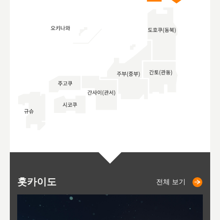
홋카이도
니세코
니키쵸
삿포로
오타루
도호
아
야
후
전체 보기
전체 보기
전체 보기
전체 보기
전체 보기