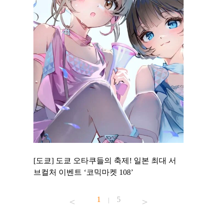
 to
[도쿄] 도쿄 오타쿠들의 축제! 일본 최대 서
[도쿄] 
 맛집 무료
브컬처 이벤트 ‘코믹마켓 108’
에서 즐기
1
5
|