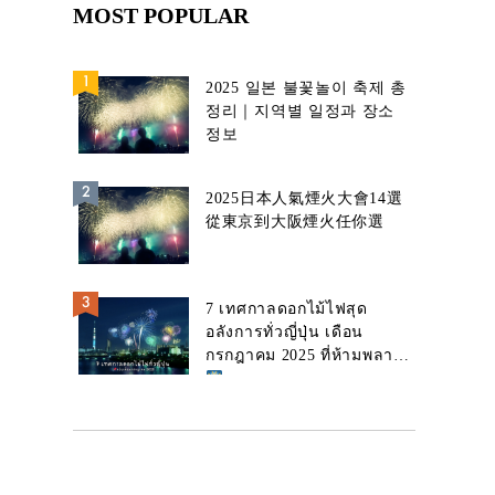
MOST POPULAR
2025 일본 불꽃놀이 축제 총
정리｜지역별 일정과 장소
정보
2025日本人氣煙火大會14選
從東京到大阪煙火任你選
7 เทศกาลดอกไม้ไฟสุด
อลังการทั่วญี่ปุ่น เดือน
กรกฎาคม 2025 ที่ห้ามพลาด!