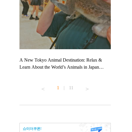
 TeamLab
A New Tokyo Animal Destination: Relax &
Shohei Oht
ng their
Learn About the World’s Animals in Japan
Other Japa
t to
#pr #japankuru #anitouch #anitouchtokyodome
From Kow
 see it for
#capybara #capybaracafe #animalcafe #tokyotrip
#pr #japan
1
|
11
#japantrip #카피바라 #애니터치 #아이와가볼
#kowa #sy
ink in bio)
만한곳 #도쿄여행 #가족여행 #東京旅遊 #東
#preworkou
ex #kyoto
京親子景點 #日本動物互動體驗 #水豚泡澡 #
#japan
東京巨蛋城 #เที่ยวญี่ปุ่น2025 #ที่เที่ยว
#오타니쇼
n view of
ครอบครัว #สวนสัตว์ในร่ม #TokyoDomeCity
本旅遊 #運
to ®
#anitouchtokyodome
ญี่ปุ่น #เ
쇼미더쿠폰!
#ผลิตภัณฑ์