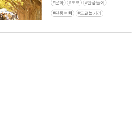
문화
도쿄
단풍놀이
단풍여행
도쿄놀거리