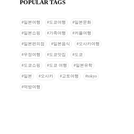
POPULAR TAGS
일본여행
도쿄여행
일본문화
일본쇼핑
가족여행
커플여행
일본편의점
일본음식
오사카여행
우정여행
도쿄맛집
도쿄
도쿄쇼핑
도쿄 여행
일본유학
일본
오사카
교토여행
tokyo
먹방여행