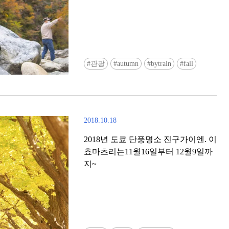
관광
autumn
bytrain
fall
2018.10.18
2018년 도쿄 단풍명소 진구가이엔. 이
쵸마츠리는11월16일부터 12월9일까
지~