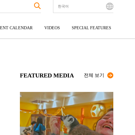
한국어
English
Bahasa Indonesia
ENT CALENDAR
VIDEOS
SPECIAL FEATURES
Français
한국어
터테인먼트
주고쿠
규슈
中文简体
광
시코쿠
오키나와
中文繁體
ไทย
FEATURED MEDIA
Tiếng Việt
전체 보기
日本語