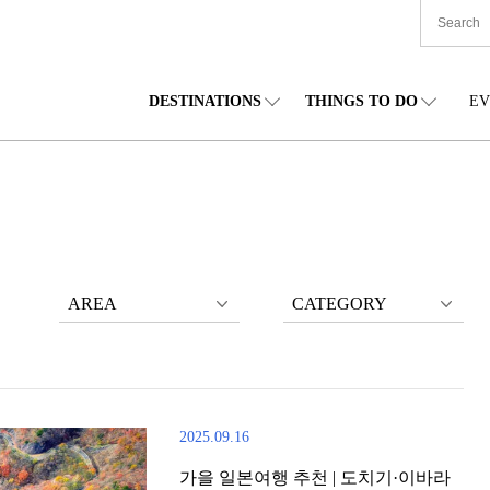
DESTINATIONS
THINGS TO DO
EV
본 전국
음식
도호쿠(동북)
숙박
주부(중부)
엔
카이도
쇼핑
간토(관동)
문화
간사이(관서)
관
AREA
CATEGORY
2025.09.16
가을 일본여행 추천 | 도치기·이바라