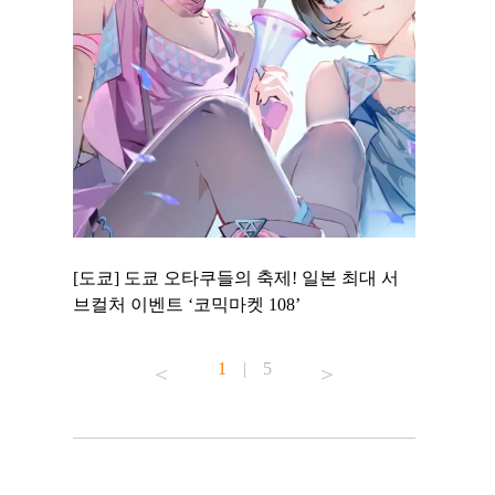
 to
[도쿄] 도쿄 오타쿠들의 축제! 일본 최대 서
[도쿄] 도
 맛집 무료
브컬처 이벤트 ‘코믹마켓 108’
에서 즐기
1
|
5