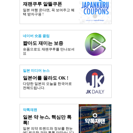
재팬쿠루 알뜰쿠폰
일본 여행 온다면, 꼭 보여주고 혜
택 받자구용 !
네이버 숏폼 클립
쨟아도 재미는 보증
숏폼으로도 재팬쿠루를 만나보셔
요
일본 미디어 뉴스
일본어를 몰라도 OK !
다양한 일본의 오늘을 한국어로
전해드립니다.
약톡재팬
일본 약 뉴스, 핵심만 톡
톡!
일본 의약 트렌드와 정보를 한눈
에! 필요한 것만 톡톡 담았습니다.