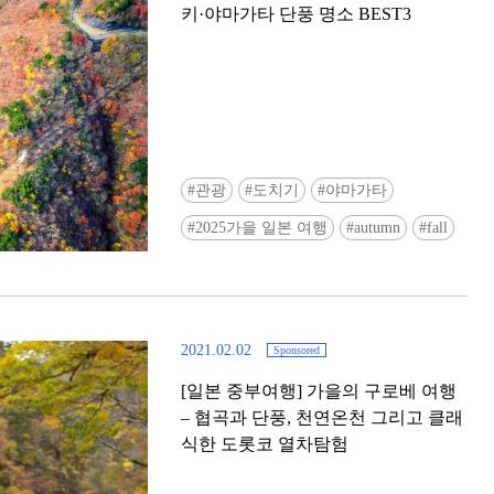
키·야마가타 단풍 명소 BEST3
관광
도치기
야마가타
Ready to see TeamLab in Kyoto!? At
2025가을 일본 여행
autumn
fall
Biovortex Kyoto, the collective is taki
acclaimed immersive art and bringing i
Japan's ancient capital. We can't wait to
ourselves this autumn!
2021.02.02
Sponsored
>> Find out more at Japankuru.com! (l
#japankuru #teamlab #teamlabbiovort
[일본 중부여행] 가을의 구로베 여행
#kyototrip #japantravel #artnews
– 협곡과 단풍, 천연온천 그리고 클래
Photos courtesy of teamLab, Exhibitio
식한 도롯코 열차탐험
teamLab Biovortex Kyoto, 2025, Kyo
teamLab, courtesy Pace Gallery