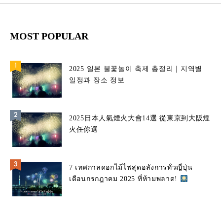
MOST POPULAR
2025 일본 불꽃놀이 축제 총정리｜지역별
일정과 장소 정보
2025日本人氣煙火大會14選 從東京到大阪煙
火任你選
7 เทศกาลดอกไม้ไฟสุดอลังการทั่วญี่ปุ่น
เดือนกรกฎาคม 2025 ที่ห้ามพลาด!