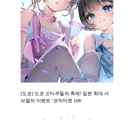
 to
[도쿄] 도쿄 오타쿠들의 축제! 일본 최대 서
[도쿄] 
 맛집 무료
브컬처 이벤트 ‘코믹마켓 108’
에서 즐기
1
5
|