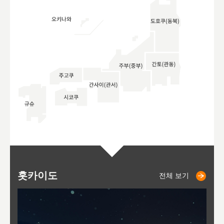
홋카이도
니세코
니키쵸
삿포로
오타루
도호
아
야
후
전체 보기
전체 보기
전체 보기
전체 보기
전체 보기