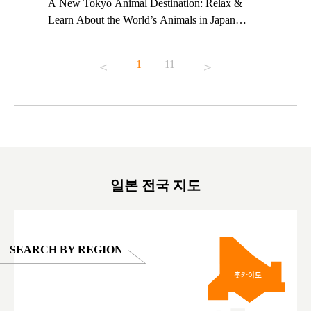
t TeamLab
A New Tokyo Animal Destination: Relax &
Shohei Oh
ng their
Learn About the World’s Animals in Japan
Other Jap
t to
#pr #japankuru #anitouch #anitouchtokyodome
From Kow
o see it for
#capybara #capybaracafe #animalcafe #tokyotrip
#pr #japa
1
|
11
#japantrip #카피바라 #애니터치 #아이와가볼
#kowa #sy
ink in bio)
만한곳 #도쿄여행 #가족여행 #東京旅遊 #東
#preworko
ex #kyoto
京親子景點 #日本動物互動體驗 #水豚泡澡 #
#japan
東京巨蛋城 #เที่ยวญี่ปุ่น2025 #ที่เที่ยว
#오타니쇼
on view of
ครอบครัว #สวนสัตว์ในร่ม #TokyoDomeCity
本旅遊 #運
oto ®
#anitouchtokyodome
ญี่ปุ่น #เ
#ผลิตภัณฑ์
일본 전국 지도
SEARCH BY REGION