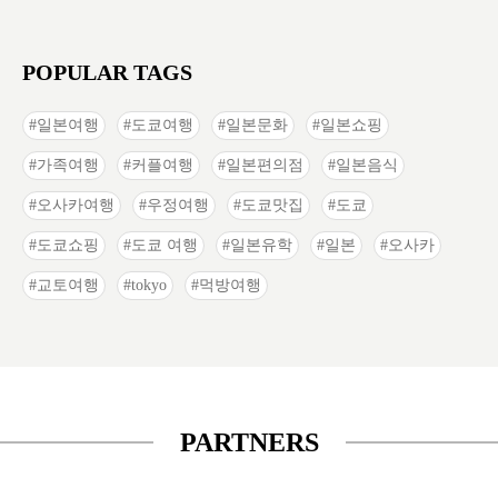
POPULAR TAGS
일본여행
도쿄여행
일본문화
일본쇼핑
가족여행
커플여행
일본편의점
일본음식
오사카여행
우정여행
도쿄맛집
도쿄
도쿄쇼핑
도쿄 여행
일본유학
일본
오사카
교토여행
tokyo
먹방여행
PARTNERS