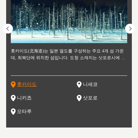
후에 위
홋카이도(北海道)는 일본 열도를 구성하는 주요 4개 섬 가운
신치토세 공항에서 약 2시간 거리의 니세코는, 세계 각지로부
홋카이도의 오타루에서 약 30여분 이동하면 도착하는 이곳은,
홋카이도의 도청 소재지로, 정치와 경제의 중심 도시로, 매년
홋카이도를 대표하는 관광 명소로 예로부터 무역항과 철도를
도호쿠
도호쿠
일본
일본
수수를
데, 최북단에 위치한 섬입니다. 도청 소재지는 삿포로시에 위
터 스키를 즐기기 위해 찾아드는 외국인 관광객들로 붐비는
과수 재배가 활발히 이뤄지는 작은 마을로, 포도와 사과, 체리
2월 오오도리 공원과 스스키노를 중심으로 시내 전역에서 열
통해 번영한 항구도시입니다. 운하를 따라 무역 상품을 보관
현, 
가타현, 후
한 자
리, 
 남쪽
치해 있습니다. 삿포로 맥주로 익히 알려진 삿포로시와 유명
도시로, 일본의 스노우 파우더를 제대로 즐길 수 있는 대형 스
가 생산됩니다. 특히 포도와 와인의 마을로 요이치시와 함께
리는 삿포로 눈 축제는 세계적인 이벤트로 알려져 있습니다.
하던 창고들이 당시의 모집을 간직하며 늘어서 있고, 창고 안
6현을
마츠리 (
부한 자연의 
시대
오키나
스키 리조트와 골프로 유명한 니세코정, 일본 3대 야경의 하
노우 리조트 지역입니다.
니키를 둘러보는 와인 투어리즘도 활성화되어 있는 곳입니다.
맥주와 라멘,양고기와 각종 신선한 해산물과 농산물로 미각과
은 박물관과, 라이브하우스, 수제 맥주 레스토랑과 카페등의
동북 
술)
세워
카마쓰, 오제 국립공원과 쓰루가성 공원, 
는 지
나로 꼽히는 하코다테시, 오타루 운하와 이국적인 풍경이 그
와인을 통해 신선한 지역의 먹거리와 오염되지않은 자연의 매
시각을 만족시켜주는 도시입니다.
레스토랑으로 쓰이고 있습니다.
한민국
신사와
벽한 파
홋카이도
니세코
도
이 가득
림 같은 오타루시가 관광지로 유명합니다.
력을 즐길 수 있는 여행을 즐길 수 있는 곳입니다.
한 
기있는 관광명소로
한 사
관광
네자와
니키쵸
삿포로
오타루