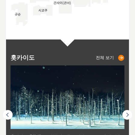
홋카이도
니세코
니키쵸
삿포로
오타루
도호
아
야
후
전체 보기
전체 보기
전체 보기
전체 보기
전체 보기