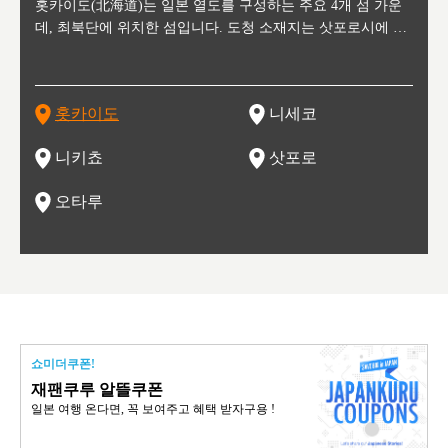
후에 위
홋카이도(北海道)는 일본 열도를 구성하는 주요 4개 섬 가운
신치토세 공항에서 약 2시간 거리의 니세코는, 세계 각지로부
홋카이도의 오타루에서 약 30여분 이동하면 도착하는 이곳은,
홋카이도의 도청 소재지로, 정치와 경제의 중심 도시로, 매년
홋카이도를 대표하는 관광 명소로 예로부터 무역항과 철도를
도호쿠
도호쿠
일본
일본
수수를
데, 최북단에 위치한 섬입니다. 도청 소재지는 삿포로시에 위
터 스키를 즐기기 위해 찾아드는 외국인 관광객들로 붐비는
과수 재배가 활발히 이뤄지는 작은 마을로, 포도와 사과, 체리
2월 오오도리 공원과 스스키노를 중심으로 시내 전역에서 열
통해 번영한 항구도시입니다. 운하를 따라 무역 상품을 보관
현, 
가타현, 후
한 자
리, 
 남쪽
치해 있습니다. 삿포로 맥주로 익히 알려진 삿포로시와 유명
도시로, 일본의 스노우 파우더를 제대로 즐길 수 있는 대형 스
가 생산됩니다. 특히 포도와 와인의 마을로 요이치시와 함께
리는 삿포로 눈 축제는 세계적인 이벤트로 알려져 있습니다.
하던 창고들이 당시의 모집을 간직하며 늘어서 있고, 창고 안
6현을
마츠리 (
부한 자연의 
시대
오키나
스키 리조트와 골프로 유명한 니세코정, 일본 3대 야경의 하
노우 리조트 지역입니다.
니키를 둘러보는 와인 투어리즘도 활성화되어 있는 곳입니다.
맥주와 라멘,양고기와 각종 신선한 해산물과 농산물로 미각과
은 박물관과, 라이브하우스, 수제 맥주 레스토랑과 카페등의
동북 
술)
세워
카마쓰, 오제 국립공원과 쓰루가성 공원, 
는 지
나로 꼽히는 하코다테시, 오타루 운하와 이국적인 풍경이 그
와인을 통해 신선한 지역의 먹거리와 오염되지않은 자연의 매
시각을 만족시켜주는 도시입니다.
레스토랑으로 쓰이고 있습니다.
한민국
신사와
벽한 파
홋카이도
니세코
도
이 가득
림 같은 오타루시가 관광지로 유명합니다.
력을 즐길 수 있는 여행을 즐길 수 있는 곳입니다.
한 
기있는 관광명소로
한 사
관광
네자와
니키쵸
삿포로
오타루
쇼미더쿠폰!
재팬쿠루 알뜰쿠폰
일본 여행 온다면, 꼭 보여주고 혜택 받자구용 !