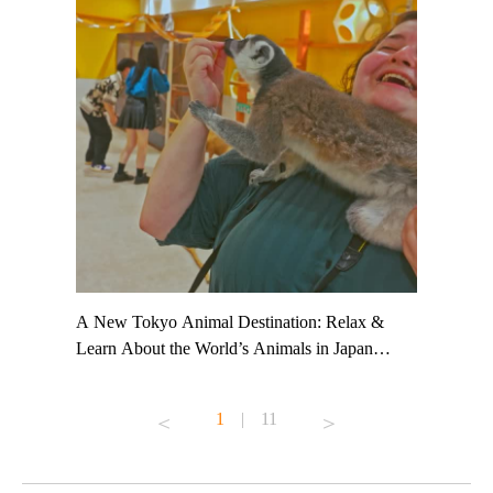
t TeamLab
A New Tokyo Animal Destination: Relax &
Shohei Oh
ng their
Learn About the World’s Animals in Japan
Other Jap
t to
#pr #japankuru #anitouch #anitouchtokyodome
From Kow
o see it for
#capybara #capybaracafe #animalcafe #tokyotrip
#pr #japa
1
|
11
#japantrip #카피바라 #애니터치 #아이와가볼
#kowa #sy
ink in bio)
만한곳 #도쿄여행 #가족여행 #東京旅遊 #東
#preworko
ex #kyoto
京親子景點 #日本動物互動體驗 #水豚泡澡 #
#japan