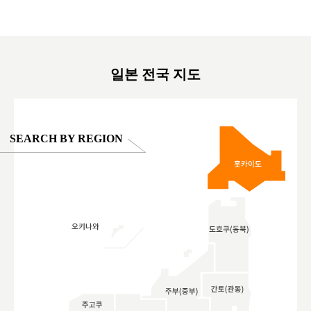
東京巨蛋城 #เที่ยวญี่ปุ่น2025 #ที่เที่ยว
#오타니쇼
on view of
ครอบครัว #สวนสัตว์ในร่ม #TokyoDomeCity
本旅遊 #運
oto ®
#anitouchtokyodome
ญี่ปุ่น #เ
#ผลิตภัณฑ์
일본 전국 지도
SEARCH BY REGION