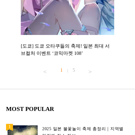
 to
[도쿄] 도쿄 오타쿠들의 축제! 일본 최대 서
[도쿄] 
 맛집 무료
브컬처 이벤트 ‘코믹마켓 108’
에서 즐기
1
5
|
MOST POPULAR
2025 일본 불꽃놀이 축제 총정리｜지역별