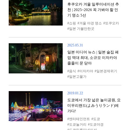
후쿠오카 겨울 일루미네이션 추
천 | 2025~2026 꼭 가봐야 할 인
기 명소 5선
쇼핑
겨울 야경 명소
또쿠오카
일본 가볼만한곳
2025.05.31
일본 미디어 뉴스 | 일본 술집 폐
업 역대 최대, 소규모 이자카야
줄줄이 문 닫아
음식
이자카야
일본경제위기
일본고물가
2019.01.22
도쿄에서 가장 넓은 놀이공원, 요
미우리랜드(よみうりランド)에
가다!
엔터테인먼트
도쿄
도쿄놀거리
도쿄야경