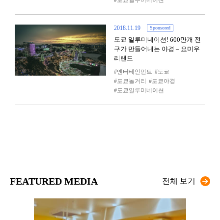
도쿄일루미네이션
2018.11.19
Sponsored
도쿄 일루미네이션! 600만개 전
구가 만들어내는 야경 – 요미우
리랜드
엔터테인먼트
도쿄
도쿄놀거리
도쿄야경
도쿄일루미네이션
FEATURED MEDIA
전체 보기