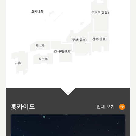
홋카이도
니세코
니키쵸
삿포로
오타루
도호
아
야
후
전체 보기
전체 보기
전체 보기
전체 보기
전체 보기