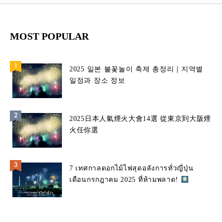
MOST POPULAR
2025 일본 불꽃놀이 축제 총정리｜지역별
일정과 장소 정보
2025日本人氣煙火大會14選 從東京到大阪煙
火任你選
7 เทศกาลดอกไม้ไฟสุดอลังการทั่วญี่ปุ่น
เดือนกรกฎาคม 2025 ที่ห้ามพลาด!