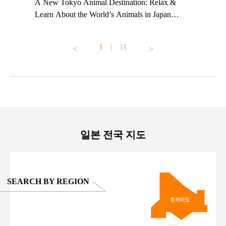
t TeamLab
A New Tokyo Animal Destination: Relax &
Shohei Oh
ng their
Learn About the World’s Animals in Japan
Other Jap
t to
#pr #japankuru #anitouch #anitouchtokyodome
From Kow
o see it for
#capybara #capybaracafe #animalcafe #tokyotrip
#pr #japa
1
|
11
#japantrip #카피바라 #애니터치 #아이와가볼
#kowa #sy
ink in bio)
만한곳 #도쿄여행 #가족여행 #東京旅遊 #東
#preworko
ex #kyoto
京親子景點 #日本動物互動體驗 #水豚泡澡 #
#japan
東京巨蛋城 #เที่ยวญี่ปุ่น2025 #ที่เที่ยว
#오타니쇼
on view of
ครอบครัว #สวนสัตว์ในร่ม #TokyoDomeCity
本旅遊 #運
oto ®
#anitouchtokyodome
ญี่ปุ่น #เ
#ผลิตภัณฑ์
일본 전국 지도
SEARCH BY REGION