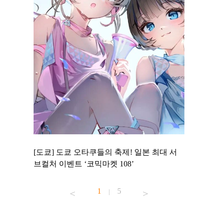
 to
[도쿄] 도쿄 오타쿠들의 축제! 일본 최대 서
[도쿄] 
 맛집 무료
브컬처 이벤트 ‘코믹마켓 108’
에서 즐기
1
5
|