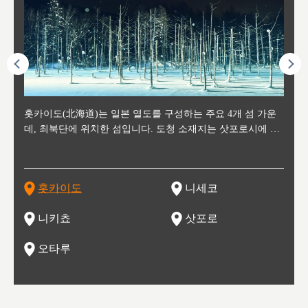
후에 위
홋카이도(北海道)는 일본 열도를 구성하는 주요 4개 섬 가운
신치토세 공항에서 약 2시간 거리의 니세코는, 세계 각지로부
홋카이도의 오타루에서 약 30여분 이동하면 도착하는 이곳은,
홋카이도의 도청 소재지로, 정치와 경제의 중심 도시로, 매년
홋카이도를 대표하는 관광 명소로 예로부터 무역항과 철도를
도호쿠
도호쿠
일본
일본
수수를
데, 최북단에 위치한 섬입니다. 도청 소재지는 삿포로시에 위
터 스키를 즐기기 위해 찾아드는 외국인 관광객들로 붐비는
과수 재배가 활발히 이뤄지는 작은 마을로, 포도와 사과, 체리
2월 오오도리 공원과 스스키노를 중심으로 시내 전역에서 열
통해 번영한 항구도시입니다. 운하를 따라 무역 상품을 보관
현, 
가타현, 후
한 자
리, 
 남쪽
치해 있습니다. 삿포로 맥주로 익히 알려진 삿포로시와 유명
도시로, 일본의 스노우 파우더를 제대로 즐길 수 있는 대형 스
가 생산됩니다. 특히 포도와 와인의 마을로 요이치시와 함께
리는 삿포로 눈 축제는 세계적인 이벤트로 알려져 있습니다.
하던 창고들이 당시의 모집을 간직하며 늘어서 있고, 창고 안
6현을
마츠리 (
부한 자연의 
시대
오키나
스키 리조트와 골프로 유명한 니세코정, 일본 3대 야경의 하
노우 리조트 지역입니다.
니키를 둘러보는 와인 투어리즘도 활성화되어 있는 곳입니다.
맥주와 라멘,양고기와 각종 신선한 해산물과 농산물로 미각과
은 박물관과, 라이브하우스, 수제 맥주 레스토랑과 카페등의
동북 
술)
세워
카마쓰, 오제 국립공원과 쓰루가성 공원, 
는 지
나로 꼽히는 하코다테시, 오타루 운하와 이국적인 풍경이 그
와인을 통해 신선한 지역의 먹거리와 오염되지않은 자연의 매
시각을 만족시켜주는 도시입니다.
레스토랑으로 쓰이고 있습니다.
한민국
신사와
벽한 파
홋카이도
니세코
도
이 가득
림 같은 오타루시가 관광지로 유명합니다.
력을 즐길 수 있는 여행을 즐길 수 있는 곳입니다.
한 
기있는 관광명소로
한 사
관광
네자와
니키쵸
삿포로
오타루