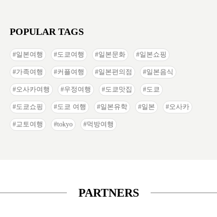
POPULAR TAGS
일본여행
도쿄여행
일본문화
일본쇼핑
가족여행
커플여행
일본편의점
일본음식
오사카여행
우정여행
도쿄맛집
도쿄
도쿄쇼핑
도쿄 여행
일본유학
일본
오사카
교토여행
tokyo
먹방여행
PARTNERS