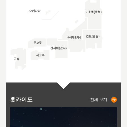
홋카이도
니세코
니키쵸
삿포로
오타루
도호
아
야
후
전체 보기
전체 보기
전체 보기
전체 보기
전체 보기