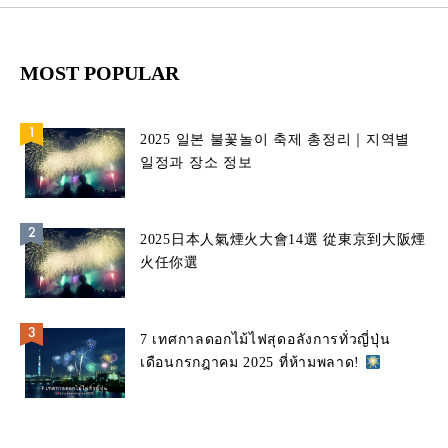
MOST POPULAR
2025 일본 불꽃놀이 축제 총정리｜지역별
일정과 장소 정보
2025日本人氣煙火大會14選 從東京到大阪煙
火任你選
7 เทศกาลดอกไม้ไฟสุดอลังการทั่วญี่ปุ่น
เดือนกรกฎาคม 2025 ที่ห้ามพลาด!