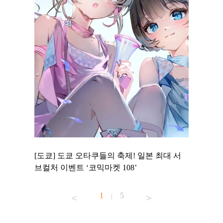
 to
[도쿄] 도쿄 오타쿠들의 축제! 일본 최대 서
[도쿄] 
 맛집 무료
브컬처 이벤트 ‘코믹마켓 108’
에서 즐기
1
5
|