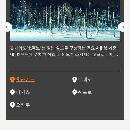
후에 위
홋카이도(北海道)는 일본 열도를 구성하는 주요 4개 섬 가운
신치토세 공항에서 약 2시간 거리의 니세코는, 세계 각지로부
홋카이도의 오타루에서 약 30여분 이동하면 도착하는 이곳은,
홋카이도의 도청 소재지로, 정치와 경제의 중심 도시로, 매년
홋카이도를 대표하는 관광 명소로 예로부터 무역항과 철도를
도호쿠
도호쿠
일본
일본
수수를
데, 최북단에 위치한 섬입니다. 도청 소재지는 삿포로시에 위
터 스키를 즐기기 위해 찾아드는 외국인 관광객들로 붐비는
과수 재배가 활발히 이뤄지는 작은 마을로, 포도와 사과, 체리
2월 오오도리 공원과 스스키노를 중심으로 시내 전역에서 열
통해 번영한 항구도시입니다. 운하를 따라 무역 상품을 보관
현, 
가타현, 후
한 자
리, 
 남쪽
치해 있습니다. 삿포로 맥주로 익히 알려진 삿포로시와 유명
도시로, 일본의 스노우 파우더를 제대로 즐길 수 있는 대형 스
가 생산됩니다. 특히 포도와 와인의 마을로 요이치시와 함께
리는 삿포로 눈 축제는 세계적인 이벤트로 알려져 있습니다.
하던 창고들이 당시의 모집을 간직하며 늘어서 있고, 창고 안
6현을
마츠리 (
부한 자연의 
시대
오키나
스키 리조트와 골프로 유명한 니세코정, 일본 3대 야경의 하
노우 리조트 지역입니다.
니키를 둘러보는 와인 투어리즘도 활성화되어 있는 곳입니다.
맥주와 라멘,양고기와 각종 신선한 해산물과 농산물로 미각과
은 박물관과, 라이브하우스, 수제 맥주 레스토랑과 카페등의
동북 
술)
세워
카마쓰, 오제 국립공원과 쓰루가성 공원, 
는 지
나로 꼽히는 하코다테시, 오타루 운하와 이국적인 풍경이 그
와인을 통해 신선한 지역의 먹거리와 오염되지않은 자연의 매
시각을 만족시켜주는 도시입니다.
레스토랑으로 쓰이고 있습니다.
한민국
신사와
벽한 파
홋카이도
니세코
도
이 가득
림 같은 오타루시가 관광지로 유명합니다.
력을 즐길 수 있는 여행을 즐길 수 있는 곳입니다.
한 
기있는 관광명소로
한 사
관광
네자와
니키쵸
삿포로
오타루