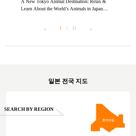
t TeamLab
A New Tokyo Animal Destination: Relax &
Shohei Oh
ng their
Learn About the World’s Animals in Japan
Other Jap
t to
#pr #japankuru #anitouch #anitouchtokyodome
From Kow
o see it for
#capybara #capybaracafe #animalcafe #tokyotrip
#pr #japa
1
|
11
#japantrip #카피바라 #애니터치 #아이와가볼
#kowa #sy
ink in bio)
만한곳 #도쿄여행 #가족여행 #東京旅遊 #東
#preworko
ex #kyoto
京親子景點 #日本動物互動體驗 #水豚泡澡 #
#japan
東京巨蛋城 #เที่ยวญี่ปุ่น2025 #ที่เที่ยว
#오타니쇼
on view of
ครอบครัว #สวนสัตว์ในร่ม #TokyoDomeCity
本旅遊 #運
oto ®
#anitouchtokyodome
ญี่ปุ่น #เ
#ผลิตภัณฑ์
일본 전국 지도
SEARCH BY REGION