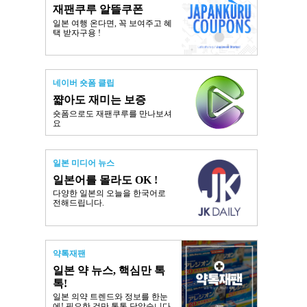
재팬쿠루 알뜰쿠폰
일본 여행 온다면, 꼭 보여주고 혜
택 받자구용 !
네이버 숏폼 클립
쨟아도 재미는 보증
숏폼으로도 재팬쿠루를 만나보셔
요
일본 미디어 뉴스
일본어를 몰라도 OK !
다양한 일본의 오늘을 한국어로
전해드립니다.
약톡재팬
일본 약 뉴스, 핵심만 톡
톡!
일본 의약 트렌드와 정보를 한눈
에! 필요한 것만 톡톡 담았습니다.