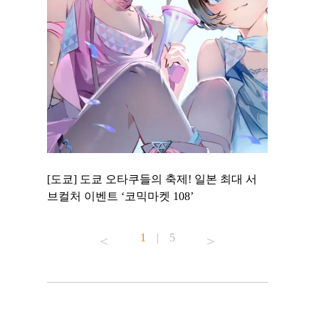
 to
[도쿄] 도쿄 오타쿠들의 축제! 일본 최대 서
[도쿄] 도
 맛집 무료
브컬처 이벤트 ‘코믹마켓 108’
에서 즐기
1
|
5