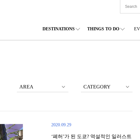
DESTINATIONS
THINGS TO DO
EV
본 전국
음식
도호쿠(동북)
숙박
주부(중부)
엔
카이도
쇼핑
간토(관동)
문화
간사이(관서)
관
AREA
CATEGORY
2020.09.29
‘폐허’가 된 도쿄? 역설적인 일러스트