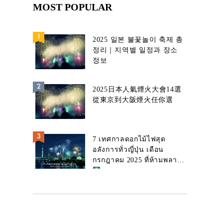
MOST POPULAR
2025 일본 불꽃놀이 축제 총
정리｜지역별 일정과 장소
정보
2025日本人氣煙火大會14選
從東京到大阪煙火任你選
7 เทศกาลดอกไม้ไฟสุด
อลังการทั่วญี่ปุ่น เดือน
กรกฎาคม 2025 ที่ห้ามพลาด!