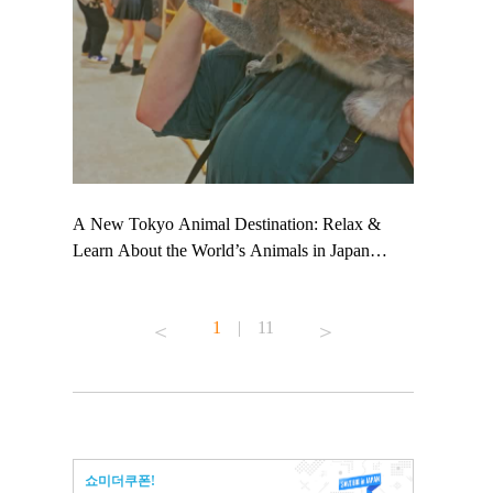
 TeamLab
A New Tokyo Animal Destination: Relax &
Shohei Oht
ng their
Learn About the World’s Animals in Japan
Other Japa
t to
#pr #japankuru #anitouch #anitouchtokyodome
From Kow
 see it for
#capybara #capybaracafe #animalcafe #tokyotrip
#pr #japan
1
|
11
#japantrip #카피바라 #애니터치 #아이와가볼
#kowa #sy
ink in bio)
만한곳 #도쿄여행 #가족여행 #東京旅遊 #東
#preworkou
ex #kyoto
京親子景點 #日本動物互動體驗 #水豚泡澡 #
#japan
東京巨蛋城 #เที่ยวญี่ปุ่น2025 #ที่เที่ยว
#오타니쇼
n view of
ครอบครัว #สวนสัตว์ในร่ม #TokyoDomeCity
本旅遊 #運
to ®
#anitouchtokyodome
ญี่ปุ่น #เ
쇼미더쿠폰!
#ผลิตภัณฑ์