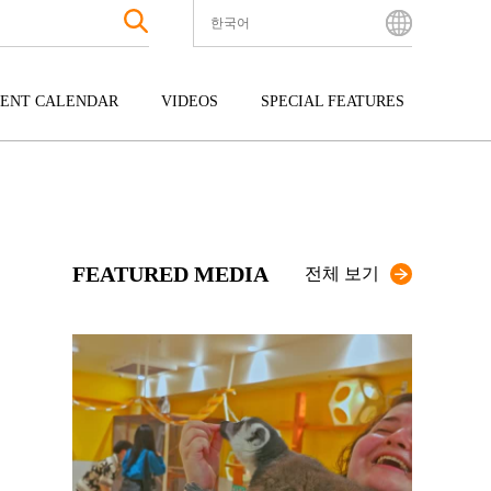
한국어
English
Bahasa Indonesia
ENT CALENDAR
VIDEOS
SPECIAL FEATURES
Français
한국어
터테인먼트
주고쿠
규슈
中文简体
광
시코쿠
오키나와
中文繁體
ไทย
FEATURED MEDIA
Tiếng Việt
전체 보기
日本語