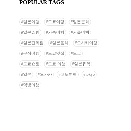
POPULAR TAGS
일본여행
도쿄여행
일본문화
일본쇼핑
가족여행
커플여행
일본편의점
일본음식
오사카여행
우정여행
도쿄맛집
도쿄
도쿄쇼핑
도쿄 여행
일본유학
일본
오사카
교토여행
tokyo
먹방여행