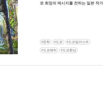
로 희망의 메시지를 전하는 일본 작가
문화
도쿄
도쿄일러스트
Ready to see TeamLab in Kyoto!? At
도쿄폐허
도쿄환상
Biovortex Kyoto, the collective is taki
acclaimed immersive art and bringing i
Japan's ancient capital. We can't wait to
ourselves this autumn!
>> Find out more at Japankuru.com! (l
#japankuru #teamlab #teamlabbiovort
#kyototrip #japantravel #artnews
Photos courtesy of teamLab, Exhibitio
teamLab Biovortex Kyoto, 2025, Kyo
teamLab, courtesy Pace Gallery