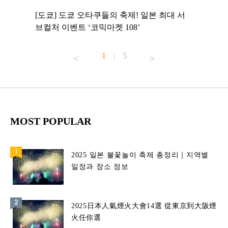
 to
[도쿄] 도쿄 오타쿠들의 축제! 일본 최대 서
[도쿄] 
 맛집 무료
브컬처 이벤트 ‘코믹마켓 108’
에서 즐기
1
5
|
MOST POPULAR
2025 일본 불꽃놀이 축제 총정리｜지역별
일정과 장소 정보
2025日本人氣煙火大會14選 從東京到大阪煙
火任你選