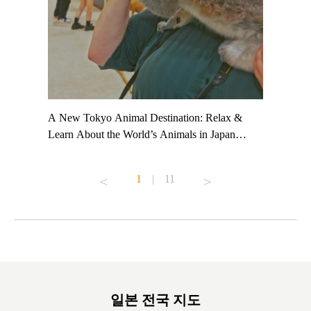
t TeamLab
A New Tokyo Animal Destination: Relax &
Shohei Oh
ng their
Learn About the World’s Animals in Japan
Other Jap
t to
#pr #japankuru #anitouch #anitouchtokyodome
From Kow
o see it for
#capybara #capybaracafe #animalcafe #tokyotrip
#pr #japa
1
|
11
#japantrip #카피바라 #애니터치 #아이와가볼
#kowa #sy
ink in bio)
만한곳 #도쿄여행 #가족여행 #東京旅遊 #東
#preworko
ex #kyoto
京親子景點 #日本動物互動體驗 #水豚泡澡 #
#japan
東京巨蛋城 #เที่ยวญี่ปุ่น2025 #ที่เที่ยว
#오타니쇼
on view of
ครอบครัว #สวนสัตว์ในร่ม #TokyoDomeCity
本旅遊 #運
oto ®
#anitouchtokyodome
ญี่ปุ่น #เ
#ผลิตภัณฑ์
일본 전국 지도