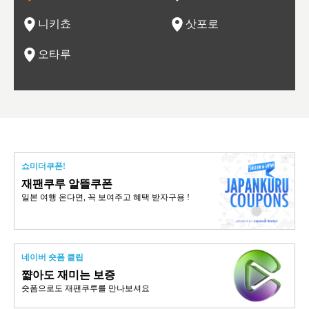
관광
네자와
니키쵸
삿포로
오타루
쇼미더쿠폰!
재팬쿠루 알뜰쿠폰
일본 여행 온다면, 꼭 보여주고 혜택 받자구용 !
네이버 숏폼 클립
쨟아도 재미는 보증
숏폼으로도 재팬쿠루를 만나보셔요