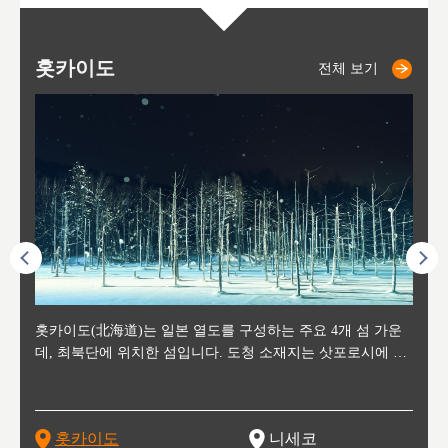
홋카이도
니세코
니키쵸
삿포로
오타루
도호
아
야
후
전체 보기
전체 보기
전체 보기
전체 보기
전체 보기
후에 위
홋카이도(北海道)는 일본 열도를 구성하는 주요 4개 섬 가운
신치토세 공항에서 약 2시간 거리의 니세코는, 세계 각지로부
홋카이도의 오타루에서 약 30여분 이동하면 도착하는 이곳은,
홋카이도의 도청 소재지로, 정치와 경제의 중심 도시로, 매년
홋카이도를 대표하는 관광 명소로 예로부터 무역항과 철도를
도호쿠
도호쿠
일본
일본
수수를
데, 최북단에 위치한 섬입니다. 도청 소재지는 삿포로시에 위
터 스키를 즐기기 위해 찾아드는 외국인 관광객들로 붐비는
과수 재배가 활발히 이뤄지는 작은 마을로, 포도와 사과, 체리
2월 오오도리 공원과 스스키노를 중심으로 시내 전역에서 열
통해 번영한 항구도시입니다. 운하를 따라 무역 상품을 보관
현, 
가타현, 후
한 자
리, 
 남쪽
치해 있습니다. 삿포로 맥주로 익히 알려진 삿포로시와 유명
도시로, 일본의 스노우 파우더를 제대로 즐길 수 있는 대형 스
가 생산됩니다. 특히 포도와 와인의 마을로 요이치시와 함께
리는 삿포로 눈 축제는 세계적인 이벤트로 알려져 있습니다.
하던 창고들이 당시의 모집을 간직하며 늘어서 있고, 창고 안
6현을
마츠리 (
부한 자연의 
시대
오키나
스키 리조트와 골프로 유명한 니세코정, 일본 3대 야경의 하
노우 리조트 지역입니다.
니키를 둘러보는 와인 투어리즘도 활성화되어 있는 곳입니다.
맥주와 라멘,양고기와 각종 신선한 해산물과 농산물로 미각과
은 박물관과, 라이브하우스, 수제 맥주 레스토랑과 카페등의
동북 
술)
세워
카마쓰, 오제 국립공원과 쓰루가성 공원, 
는 지
나로 꼽히는 하코다테시, 오타루 운하와 이국적인 풍경이 그
와인을 통해 신선한 지역의 먹거리와 오염되지않은 자연의 매
시각을 만족시켜주는 도시입니다.
레스토랑으로 쓰이고 있습니다.
한민국
신사와
벽한 파
홋카이도
니세코
도
이 가득
림 같은 오타루시가 관광지로 유명합니다.
력을 즐길 수 있는 여행을 즐길 수 있는 곳입니다.
한 
기있는 관광명소로
한 사