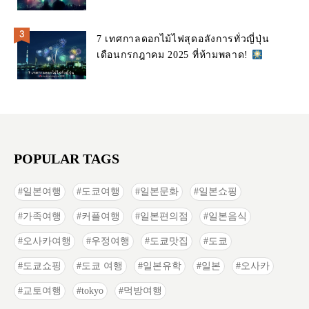
7 เทศกาลดอกไม้ไฟสุดอลังการทั่วญี่ปุ่น
เดือนกรกฎาคม 2025 ที่ห้ามพลาด!
POPULAR TAGS
일본여행
도쿄여행
일본문화
일본쇼핑
가족여행
커플여행
일본편의점
일본음식
오사카여행
우정여행
도쿄맛집
도쿄
도쿄쇼핑
도쿄 여행
일본유학
일본
오사카
교토여행
tokyo
먹방여행