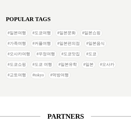
POPULAR TAGS
일본여행
도쿄여행
일본문화
일본쇼핑
가족여행
커플여행
일본편의점
일본음식
오사카여행
우정여행
도쿄맛집
도쿄
도쿄쇼핑
도쿄 여행
일본유학
일본
오사카
교토여행
tokyo
먹방여행
PARTNERS