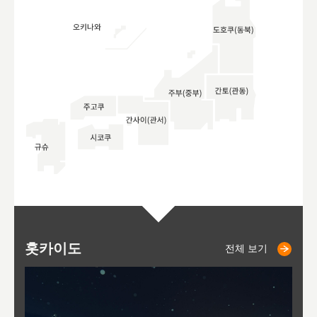
홋카이도
니세코
니키쵸
삿포로
오타루
도호
아
야
후
전체 보기
전체 보기
전체 보기
전체 보기
전체 보기