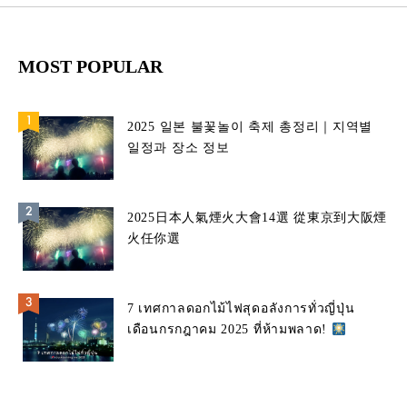
MOST POPULAR
2025 일본 불꽃놀이 축제 총정리｜지역별
일정과 장소 정보
2025日本人氣煙火大會14選 從東京到大阪煙
火任你選
7 เทศกาลดอกไม้ไฟสุดอลังการทั่วญี่ปุ่น
เดือนกรกฎาคม 2025 ที่ห้ามพลาด!