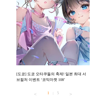
 to
[도쿄] 도쿄 오타쿠들의 축제! 일본 최대 서
[도쿄] 
 맛집 무료
브컬처 이벤트 ‘코믹마켓 108’
에서 즐기
1
5
|