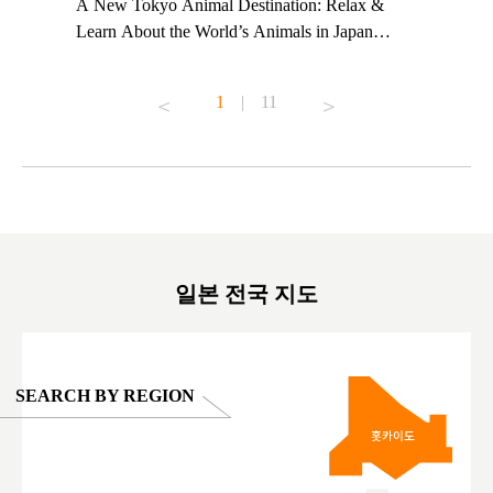
t TeamLab
A New Tokyo Animal Destination: Relax &
Shohei Oh
ng their
Learn About the World’s Animals in Japan
Other Jap
t to
#pr #japankuru #anitouch #anitouchtokyodome
From Kow
o see it for
#capybara #capybaracafe #animalcafe #tokyotrip
#pr #japa
1
|
11
#japantrip #카피바라 #애니터치 #아이와가볼
#kowa #sy
ink in bio)
만한곳 #도쿄여행 #가족여행 #東京旅遊 #東
#preworko
ex #kyoto
京親子景點 #日本動物互動體驗 #水豚泡澡 #
#japan
東京巨蛋城 #เที่ยวญี่ปุ่น2025 #ที่เที่ยว
#오타니쇼
on view of
ครอบครัว #สวนสัตว์ในร่ม #TokyoDomeCity
本旅遊 #運
oto ®
#anitouchtokyodome
ญี่ปุ่น #เ
#ผลิตภัณฑ์
일본 전국 지도
SEARCH BY REGION