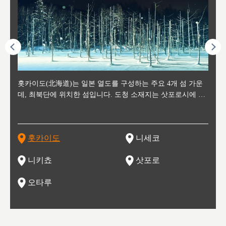
후에 위
홋카이도(北海道)는 일본 열도를 구성하는 주요 4개 섬 가운
신치토세 공항에서 약 2시간 거리의 니세코는, 세계 각지로부
홋카이도의 오타루에서 약 30여분 이동하면 도착하는 이곳은,
홋카이도의 도청 소재지로, 정치와 경제의 중심 도시로, 매년
홋카이도를 대표하는 관광 명소로 예로부터 무역항과 철도를
도호쿠
도호쿠
일본
일본
수수를
데, 최북단에 위치한 섬입니다. 도청 소재지는 삿포로시에 위
터 스키를 즐기기 위해 찾아드는 외국인 관광객들로 붐비는
과수 재배가 활발히 이뤄지는 작은 마을로, 포도와 사과, 체리
2월 오오도리 공원과 스스키노를 중심으로 시내 전역에서 열
통해 번영한 항구도시입니다. 운하를 따라 무역 상품을 보관
현, 
가타현, 후
한 자
리, 
 남쪽
치해 있습니다. 삿포로 맥주로 익히 알려진 삿포로시와 유명
도시로, 일본의 스노우 파우더를 제대로 즐길 수 있는 대형 스
가 생산됩니다. 특히 포도와 와인의 마을로 요이치시와 함께
리는 삿포로 눈 축제는 세계적인 이벤트로 알려져 있습니다.
하던 창고들이 당시의 모집을 간직하며 늘어서 있고, 창고 안
6현을
마츠리 (
부한 자연의 
시대
오키나
스키 리조트와 골프로 유명한 니세코정, 일본 3대 야경의 하
노우 리조트 지역입니다.
니키를 둘러보는 와인 투어리즘도 활성화되어 있는 곳입니다.
맥주와 라멘,양고기와 각종 신선한 해산물과 농산물로 미각과
은 박물관과, 라이브하우스, 수제 맥주 레스토랑과 카페등의
동북 
술)
세워
카마쓰, 오제 국립공원과 쓰루가성 공원, 
는 지
나로 꼽히는 하코다테시, 오타루 운하와 이국적인 풍경이 그
와인을 통해 신선한 지역의 먹거리와 오염되지않은 자연의 매
시각을 만족시켜주는 도시입니다.
레스토랑으로 쓰이고 있습니다.
한민국
신사와
벽한 파
홋카이도
니세코
도
이 가득
림 같은 오타루시가 관광지로 유명합니다.
력을 즐길 수 있는 여행을 즐길 수 있는 곳입니다.
한 
기있는 관광명소로
한 사
관광
네자와
니키쵸
삿포로
오타루