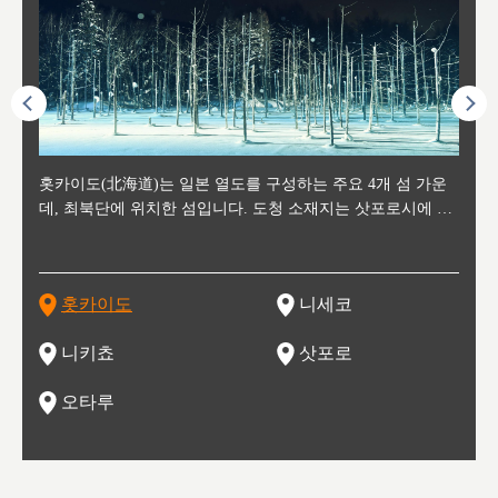
후에 위
홋카이도(北海道)는 일본 열도를 구성하는 주요 4개 섬 가운
신치토세 공항에서 약 2시간 거리의 니세코는, 세계 각지로부
홋카이도의 오타루에서 약 30여분 이동하면 도착하는 이곳은,
홋카이도의 도청 소재지로, 정치와 경제의 중심 도시로, 매년
홋카이도를 대표하는 관광 명소로 예로부터 무역항과 철도를
도호쿠
도호쿠
일본
일본
수수를
데, 최북단에 위치한 섬입니다. 도청 소재지는 삿포로시에 위
터 스키를 즐기기 위해 찾아드는 외국인 관광객들로 붐비는
과수 재배가 활발히 이뤄지는 작은 마을로, 포도와 사과, 체리
2월 오오도리 공원과 스스키노를 중심으로 시내 전역에서 열
통해 번영한 항구도시입니다. 운하를 따라 무역 상품을 보관
현, 
가타현, 후
한 자
리, 
 남쪽
치해 있습니다. 삿포로 맥주로 익히 알려진 삿포로시와 유명
도시로, 일본의 스노우 파우더를 제대로 즐길 수 있는 대형 스
가 생산됩니다. 특히 포도와 와인의 마을로 요이치시와 함께
리는 삿포로 눈 축제는 세계적인 이벤트로 알려져 있습니다.
하던 창고들이 당시의 모집을 간직하며 늘어서 있고, 창고 안
6현을
마츠리 (
부한 자연의 
시대
오키나
스키 리조트와 골프로 유명한 니세코정, 일본 3대 야경의 하
노우 리조트 지역입니다.
니키를 둘러보는 와인 투어리즘도 활성화되어 있는 곳입니다.
맥주와 라멘,양고기와 각종 신선한 해산물과 농산물로 미각과
은 박물관과, 라이브하우스, 수제 맥주 레스토랑과 카페등의
동북 
술)
세워
카마쓰, 오제 국립공원과 쓰루가성 공원, 
는 지
나로 꼽히는 하코다테시, 오타루 운하와 이국적인 풍경이 그
와인을 통해 신선한 지역의 먹거리와 오염되지않은 자연의 매
시각을 만족시켜주는 도시입니다.
레스토랑으로 쓰이고 있습니다.
한민국
신사와
벽한 파
홋카이도
니세코
도
이 가득
림 같은 오타루시가 관광지로 유명합니다.
력을 즐길 수 있는 여행을 즐길 수 있는 곳입니다.
한 
기있는 관광명소로
한 사
관광
네자와
니키쵸
삿포로
오타루