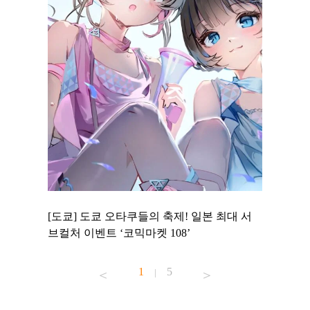
 to
[도쿄] 도쿄 오타쿠들의 축제! 일본 최대 서
[도쿄] 
 맛집 무료
브컬처 이벤트 ‘코믹마켓 108’
에서 즐기
1
5
|