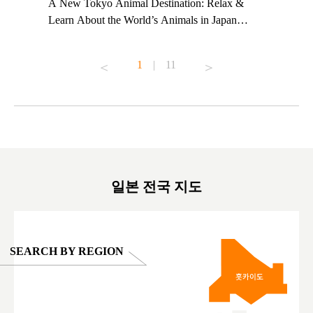
t TeamLab
A New Tokyo Animal Destination: Relax &
Shohei Oh
ng their
Learn About the World’s Animals in Japan
Other Jap
t to
#pr #japankuru #anitouch #anitouchtokyodome
From Kow
o see it for
#capybara #capybaracafe #animalcafe #tokyotrip
#pr #japa
1
|
11
#japantrip #카피바라 #애니터치 #아이와가볼
#kowa #sy
ink in bio)
만한곳 #도쿄여행 #가족여행 #東京旅遊 #東
#preworko
ex #kyoto
京親子景點 #日本動物互動體驗 #水豚泡澡 #
#japan
東京巨蛋城 #เที่ยวญี่ปุ่น2025 #ที่เที่ยว
#오타니쇼
on view of
ครอบครัว #สวนสัตว์ในร่ม #TokyoDomeCity
本旅遊 #運
oto ®
#anitouchtokyodome
ญี่ปุ่น #เ
#ผลิตภัณฑ์
일본 전국 지도
SEARCH BY REGION