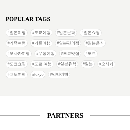
POPULAR TAGS
일본여행
도쿄여행
일본문화
일본쇼핑
가족여행
커플여행
일본편의점
일본음식
오사카여행
우정여행
도쿄맛집
도쿄
도쿄쇼핑
도쿄 여행
일본유학
일본
오사카
교토여행
tokyo
먹방여행
PARTNERS