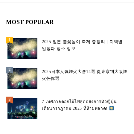
MOST POPULAR
2025 일본 불꽃놀이 축제 총정리｜지역별
일정과 장소 정보
2025日本人氣煙火大會14選 從東京到大阪煙
火任你選
7 เทศกาลดอกไม้ไฟสุดอลังการทั่วญี่ปุ่น
เดือนกรกฎาคม 2025 ที่ห้ามพลาด!