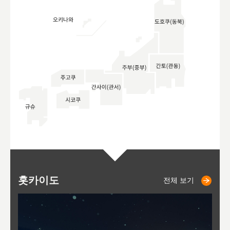
홋카이도
니세코
니키쵸
삿포로
오타루
도호
아
야
후
전체 보기
전체 보기
전체 보기
전체 보기
전체 보기