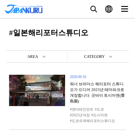
#일본해리포터스튜디오
AREA
CATEGORY
2020.09.10
워너 브라더스 해리포터 스튜디
오가 드디어 2023년 테마파크로
개장합니다. 굿바이 토시마엔(豊
島園)
엔터테인먼트
도쿄
2023년개장
도시마엔
도쿄외곽해리포터스튜디오