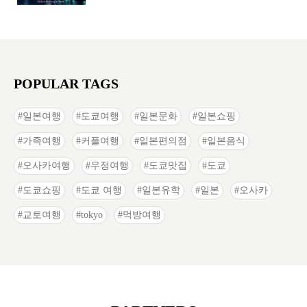
POPULAR TAGS
일본여행
도쿄여행
일본문화
일본쇼핑
가족여행
커플여행
일본편의점
일본음식
오사카여행
우정여행
도쿄맛집
도쿄
도쿄쇼핑
도쿄 여행
일본유학
일본
오사카
교토여행
tokyo
먹방여행