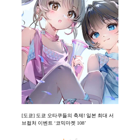
 to
[도쿄] 도쿄 오타쿠들의 축제! 일본 최대 서
[도쿄] 
 맛집 무료
브컬처 이벤트 ‘코믹마켓 108’
에서 즐기