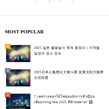
1
5
|
MOST POPULAR
2025 일본 불꽃놀이 축제 총정리｜지역별
일정과 장소 정보
2025日本人氣煙火大會14選 從東京到大阪煙
火任你選
7 เทศกาลดอกไม้ไฟสุดอลังการทั่วญี่ปุ่น
เดือนกรกฎาคม 2025 ที่ห้ามพลาด!