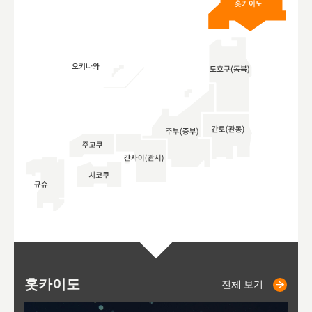
홋카이도
니세코
니키쵸
삿포로
오타루
도호
아
야
후
전체 보기
전체 보기
전체 보기
전체 보기
전체 보기