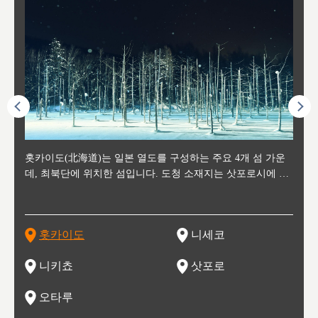
후에 위
홋카이도(北海道)는 일본 열도를 구성하는 주요 4개 섬 가운
신치토세 공항에서 약 2시간 거리의 니세코는, 세계 각지로부
홋카이도의 오타루에서 약 30여분 이동하면 도착하는 이곳은,
홋카이도의 도청 소재지로, 정치와 경제의 중심 도시로, 매년
홋카이도를 대표하는 관광 명소로 예로부터 무역항과 철도를
도호쿠
도호쿠
일본
일본
수수를
데, 최북단에 위치한 섬입니다. 도청 소재지는 삿포로시에 위
터 스키를 즐기기 위해 찾아드는 외국인 관광객들로 붐비는
과수 재배가 활발히 이뤄지는 작은 마을로, 포도와 사과, 체리
2월 오오도리 공원과 스스키노를 중심으로 시내 전역에서 열
통해 번영한 항구도시입니다. 운하를 따라 무역 상품을 보관
현, 
가타현, 후
한 자
리, 
 남쪽
치해 있습니다. 삿포로 맥주로 익히 알려진 삿포로시와 유명
도시로, 일본의 스노우 파우더를 제대로 즐길 수 있는 대형 스
가 생산됩니다. 특히 포도와 와인의 마을로 요이치시와 함께
리는 삿포로 눈 축제는 세계적인 이벤트로 알려져 있습니다.
하던 창고들이 당시의 모집을 간직하며 늘어서 있고, 창고 안
6현을
마츠리 (
부한 자연의 
시대
오키나
스키 리조트와 골프로 유명한 니세코정, 일본 3대 야경의 하
노우 리조트 지역입니다.
니키를 둘러보는 와인 투어리즘도 활성화되어 있는 곳입니다.
맥주와 라멘,양고기와 각종 신선한 해산물과 농산물로 미각과
은 박물관과, 라이브하우스, 수제 맥주 레스토랑과 카페등의
동북 
술)
세워
카마쓰, 오제 국립공원과 쓰루가성 공원, 
는 지
나로 꼽히는 하코다테시, 오타루 운하와 이국적인 풍경이 그
와인을 통해 신선한 지역의 먹거리와 오염되지않은 자연의 매
시각을 만족시켜주는 도시입니다.
레스토랑으로 쓰이고 있습니다.
한민국
신사와
벽한 파
홋카이도
니세코
도
이 가득
림 같은 오타루시가 관광지로 유명합니다.
력을 즐길 수 있는 여행을 즐길 수 있는 곳입니다.
한 
기있는 관광명소로
한 사
관광
네자와
니키쵸
삿포로
오타루