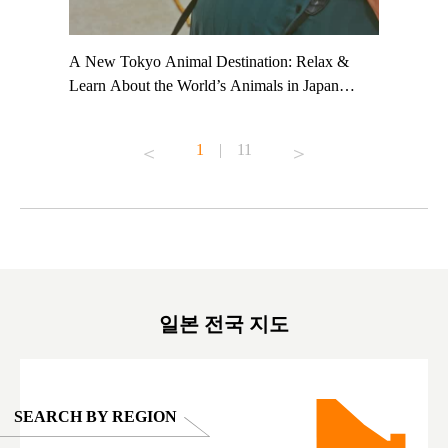
t TeamLab
A New Tokyo Animal Destination: Relax &
Shohei Oh
ng their
Learn About the World’s Animals in Japan
Other Jap
t to
#pr #japankuru #anitouch #anitouchtokyodome
From Kow
o see it for
#capybara #capybaracafe #animalcafe #tokyotrip
#pr #japa
1
|
11
#japantrip #카피바라 #애니터치 #아이와가볼
#kowa #sy
ink in bio)
만한곳 #도쿄여행 #가족여행 #東京旅遊 #東
#preworko
ex #kyoto
京親子景點 #日本動物互動體驗 #水豚泡澡 #
#japan
東京巨蛋城 #เที่ยวญี่ปุ่น2025 #ที่เที่ยว
#오타니쇼
on view of
ครอบครัว #สวนสัตว์ในร่ม #TokyoDomeCity
本旅遊 #運
oto ®
#anitouchtokyodome
ญี่ปุ่น #เ
#ผลิตภัณฑ์
일본 전국 지도
SEARCH BY REGION