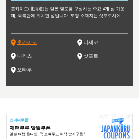
후에 위
홋카이도(北海道)는 일본 열도를 구성하는 주요 4개 섬 가운
신치토세 공항에서 약 2시간 거리의 니세코는, 세계 각지로부
홋카이도의 오타루에서 약 30여분 이동하면 도착하는 이곳은,
홋카이도의 도청 소재지로, 정치와 경제의 중심 도시로, 매년
홋카이도를 대표하는 관광 명소로 예로부터 무역항과 철도를
도호쿠
도호쿠
일본
일본
수수를
데, 최북단에 위치한 섬입니다. 도청 소재지는 삿포로시에 위
터 스키를 즐기기 위해 찾아드는 외국인 관광객들로 붐비는
과수 재배가 활발히 이뤄지는 작은 마을로, 포도와 사과, 체리
2월 오오도리 공원과 스스키노를 중심으로 시내 전역에서 열
통해 번영한 항구도시입니다. 운하를 따라 무역 상품을 보관
현, 
가타현, 후
한 자
리, 
 남쪽
치해 있습니다. 삿포로 맥주로 익히 알려진 삿포로시와 유명
도시로, 일본의 스노우 파우더를 제대로 즐길 수 있는 대형 스
가 생산됩니다. 특히 포도와 와인의 마을로 요이치시와 함께
리는 삿포로 눈 축제는 세계적인 이벤트로 알려져 있습니다.
하던 창고들이 당시의 모집을 간직하며 늘어서 있고, 창고 안
6현을
마츠리 (
부한 자연의 
시대
오키나
스키 리조트와 골프로 유명한 니세코정, 일본 3대 야경의 하
노우 리조트 지역입니다.
니키를 둘러보는 와인 투어리즘도 활성화되어 있는 곳입니다.
맥주와 라멘,양고기와 각종 신선한 해산물과 농산물로 미각과
은 박물관과, 라이브하우스, 수제 맥주 레스토랑과 카페등의
동북 
술)
세워
카마쓰, 오제 국립공원과 쓰루가성 공원, 
는 지
나로 꼽히는 하코다테시, 오타루 운하와 이국적인 풍경이 그
와인을 통해 신선한 지역의 먹거리와 오염되지않은 자연의 매
시각을 만족시켜주는 도시입니다.
레스토랑으로 쓰이고 있습니다.
한민국
신사와
벽한 파
홋카이도
니세코
도
이 가득
림 같은 오타루시가 관광지로 유명합니다.
력을 즐길 수 있는 여행을 즐길 수 있는 곳입니다.
한 
기있는 관광명소로
한 사
관광
네자와
니키쵸
삿포로
오타루
쇼미더쿠폰!
재팬쿠루 알뜰쿠폰
일본 여행 온다면, 꼭 보여주고 혜택 받자구용 !