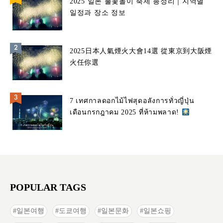
2025 일본 불꽃놀이 축제 총정리｜지역별
일정과 장소 정보
2025日本人氣煙火大會14選 從東京到大阪煙
火任你選
7 เทศกาลดอกไม้ไฟสุดอลังการทั่วญี่ปุ่น
เดือนกรกฎาคม 2025 ที่ห้ามพลาด!
POPULAR TAGS
일본여행
도쿄여행
일본문화
일본쇼핑