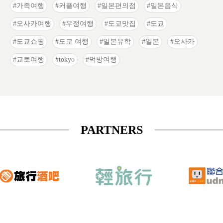
가족여행
커플여행
일본편의점
일본음식
오사카여행
우정여행
도쿄맛집
도쿄
도쿄쇼핑
도쿄 여행
일본유학
일본
오사카
교토여행
tokyo
먹방여행
PARTNERS