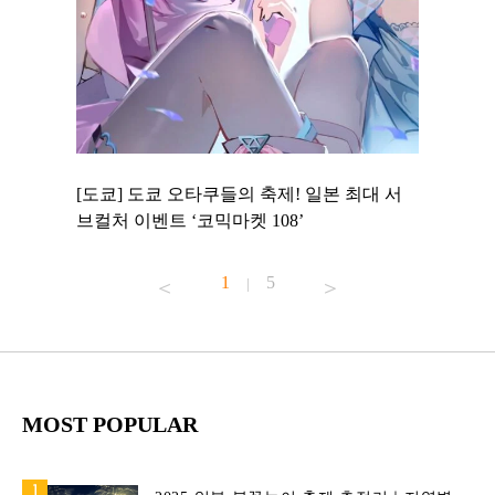
 to
[도쿄] 도쿄 오타쿠들의 축제! 일본 최대 서
[도쿄] 
 맛집 무료
브컬처 이벤트 ‘코믹마켓 108’
에서 즐기
1
5
|
MOST POPULAR