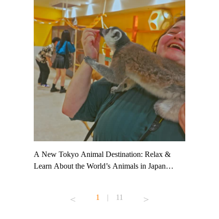
t TeamLab
A New Tokyo Animal Destination: Relax &
Shohei Oh
ng their
Learn About the World’s Animals in Japan
Other Jap
t to
#pr #japankuru #anitouch #anitouchtokyodome
From Kow
o see it for
#capybara #capybaracafe #animalcafe #tokyotrip
#pr #japa
1
|
11
#japantrip #카피바라 #애니터치 #아이와가볼
#kowa #sy
ink in bio)
만한곳 #도쿄여행 #가족여행 #東京旅遊 #東
#preworko