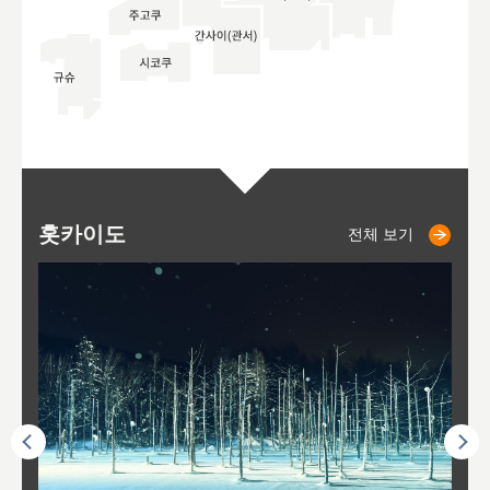
홋카이도
니세코
니키쵸
삿포로
오타루
도호
아
야
후
전체 보기
전체 보기
전체 보기
전체 보기
전체 보기