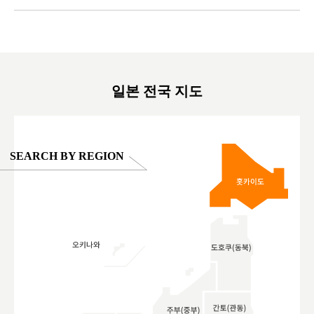
ex #kyoto
京親子景點 #日本動物互動體驗 #水豚泡澡 #
#japan
東京巨蛋城 #เที่ยวญี่ปุ่น2025 #ที่เที่ยว
#오타니쇼
on view of
ครอบครัว #สวนสัตว์ในร่ม #TokyoDomeCity
本旅遊 #運
oto ®
#anitouchtokyodome
ญี่ปุ่น #เ
#ผลิตภัณฑ์
일본 전국 지도
SEARCH BY REGION