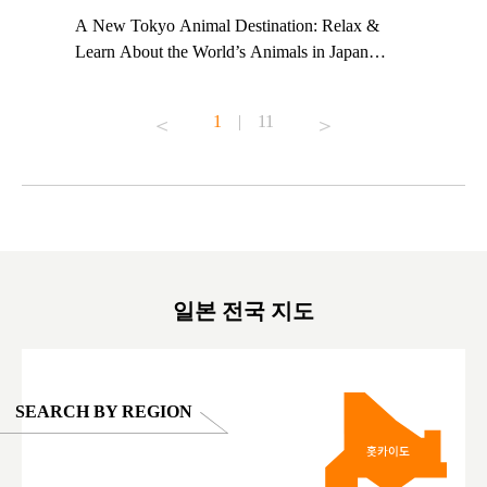
t TeamLab
A New Tokyo Animal Destination: Relax &
Shohei Oh
ng their
Learn About the World’s Animals in Japan
Other Jap
t to
#pr #japankuru #anitouch #anitouchtokyodome
From Kow
o see it for
#capybara #capybaracafe #animalcafe #tokyotrip
#pr #japa
1
|
11
#japantrip #카피바라 #애니터치 #아이와가볼
#kowa #sy
ink in bio)
만한곳 #도쿄여행 #가족여행 #東京旅遊 #東
#preworko
ex #kyoto
京親子景點 #日本動物互動體驗 #水豚泡澡 #
#japan
東京巨蛋城 #เที่ยวญี่ปุ่น2025 #ที่เที่ยว
#오타니쇼
on view of
ครอบครัว #สวนสัตว์ในร่ม #TokyoDomeCity
本旅遊 #運
oto ®
#anitouchtokyodome
ญี่ปุ่น #เ
#ผลิตภัณฑ์
일본 전국 지도
SEARCH BY REGION