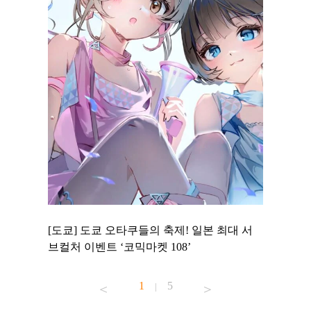
 to
[도쿄] 도쿄 오타쿠들의 축제! 일본 최대 서
[도쿄] 
 맛집 무료
브컬처 이벤트 ‘코믹마켓 108’
에서 즐기
1
5
|