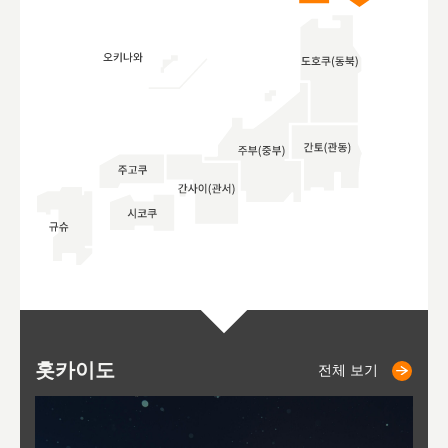
홋카이도
니세코
니키쵸
삿포로
오타루
도호
아
야
후
전체 보기
전체 보기
전체 보기
전체 보기
전체 보기