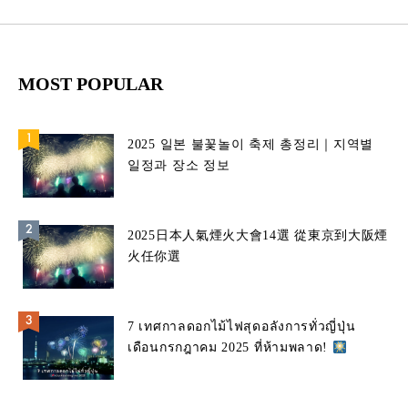
MOST POPULAR
2025 일본 불꽃놀이 축제 총정리｜지역별
일정과 장소 정보
2025日本人氣煙火大會14選 從東京到大阪煙
火任你選
7 เทศกาลดอกไม้ไฟสุดอลังการทั่วญี่ปุ่น
เดือนกรกฎาคม 2025 ที่ห้ามพลาด!