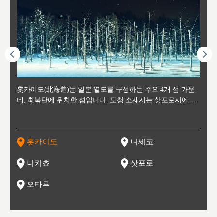
후에 위
홋카이도(北海道)는 일본 열도를 구성하는 주요 4개 섬 가운
신치토세 공항에서 약 2시간 거리의 니세코는, 세계 각지로부
홋카이도의 오타루에서 약 30여분 이동하면 도착하는 이곳은,
홋카이도의 도청 소재지로, 정치와 경제의 중심 도시로, 매년
홋카이도를 대표하는 관광 명소로 예로부터 무역항과 철도를
도호쿠
도호쿠
일본
일본
수수를
데, 최북단에 위치한 섬입니다. 도청 소재지는 삿포로시에 위
터 스키를 즐기기 위해 찾아드는 외국인 관광객들로 붐비는
과수 재배가 활발히 이뤄지는 작은 마을로, 포도와 사과, 체리
2월 오오도리 공원과 스스키노를 중심으로 시내 전역에서 열
통해 번영한 항구도시입니다. 운하를 따라 무역 상품을 보관
현, 
가타현, 후
한 자
리, 
 남쪽
치해 있습니다. 삿포로 맥주로 익히 알려진 삿포로시와 유명
도시로, 일본의 스노우 파우더를 제대로 즐길 수 있는 대형 스
가 생산됩니다. 특히 포도와 와인의 마을로 요이치시와 함께
리는 삿포로 눈 축제는 세계적인 이벤트로 알려져 있습니다.
하던 창고들이 당시의 모집을 간직하며 늘어서 있고, 창고 안
6현을
마츠리 (
부한 자연의 
시대
오키나
스키 리조트와 골프로 유명한 니세코정, 일본 3대 야경의 하
노우 리조트 지역입니다.
니키를 둘러보는 와인 투어리즘도 활성화되어 있는 곳입니다.
맥주와 라멘,양고기와 각종 신선한 해산물과 농산물로 미각과
은 박물관과, 라이브하우스, 수제 맥주 레스토랑과 카페등의
동북 
술)
세워
카마쓰, 오제 국립공원과 쓰루가성 공원, 
는 지
나로 꼽히는 하코다테시, 오타루 운하와 이국적인 풍경이 그
와인을 통해 신선한 지역의 먹거리와 오염되지않은 자연의 매
시각을 만족시켜주는 도시입니다.
레스토랑으로 쓰이고 있습니다.
한민국
신사와
벽한 파
홋카이도
니세코
도
이 가득
림 같은 오타루시가 관광지로 유명합니다.
력을 즐길 수 있는 여행을 즐길 수 있는 곳입니다.
한 
기있는 관광명소로
한 사
관광
네자와
니키쵸
삿포로
오타루