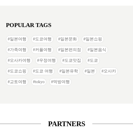
POPULAR TAGS
일본여행
도쿄여행
일본문화
일본쇼핑
가족여행
커플여행
일본편의점
일본음식
오사카여행
우정여행
도쿄맛집
도쿄
도쿄쇼핑
도쿄 여행
일본유학
일본
오사카
교토여행
tokyo
먹방여행
PARTNERS