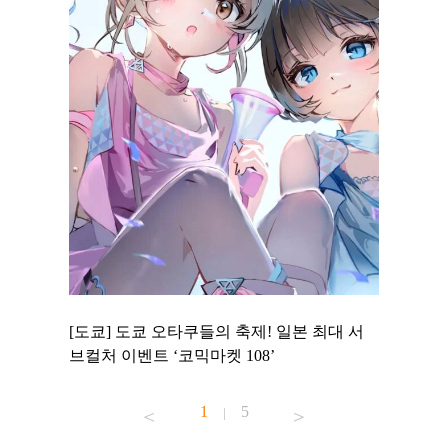
 to
[도쿄] 도쿄 오타쿠들의 축제! 일본 최대 서
[도쿄] 
 맛집 무료
브컬처 이벤트 ‘코믹마켓 108’
에서 즐기
1
5
|