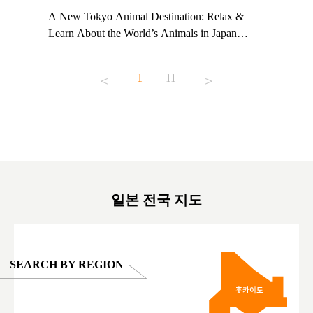
t TeamLab
A New Tokyo Animal Destination: Relax &
Shohei Oh
ng their
Learn About the World’s Animals in Japan
Other Jap
t to
#pr #japankuru #anitouch #anitouchtokyodome
From Kow
o see it for
#capybara #capybaracafe #animalcafe #tokyotrip
#pr #japa
1
|
11
#japantrip #카피바라 #애니터치 #아이와가볼
#kowa #sy
ink in bio)
만한곳 #도쿄여행 #가족여행 #東京旅遊 #東
#preworko
ex #kyoto
京親子景點 #日本動物互動體驗 #水豚泡澡 #
#japan
東京巨蛋城 #เที่ยวญี่ปุ่น2025 #ที่เที่ยว
#오타니쇼
on view of
ครอบครัว #สวนสัตว์ในร่ม #TokyoDomeCity
本旅遊 #運
oto ®
#anitouchtokyodome
ญี่ปุ่น #เ
#ผลิตภัณฑ์
일본 전국 지도
SEARCH BY REGION