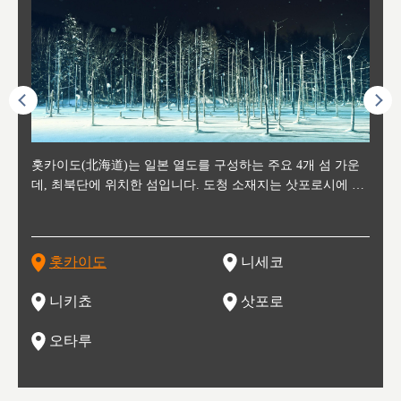
후에 위
홋카이도(北海道)는 일본 열도를 구성하는 주요 4개 섬 가운
신치토세 공항에서 약 2시간 거리의 니세코는, 세계 각지로부
홋카이도의 오타루에서 약 30여분 이동하면 도착하는 이곳은,
홋카이도의 도청 소재지로, 정치와 경제의 중심 도시로, 매년
홋카이도를 대표하는 관광 명소로 예로부터 무역항과 철도를
도호쿠
도호쿠
일본
일본
수수를
데, 최북단에 위치한 섬입니다. 도청 소재지는 삿포로시에 위
터 스키를 즐기기 위해 찾아드는 외국인 관광객들로 붐비는
과수 재배가 활발히 이뤄지는 작은 마을로, 포도와 사과, 체리
2월 오오도리 공원과 스스키노를 중심으로 시내 전역에서 열
통해 번영한 항구도시입니다. 운하를 따라 무역 상품을 보관
현, 
가타현, 후
한 자
리, 
 남쪽
치해 있습니다. 삿포로 맥주로 익히 알려진 삿포로시와 유명
도시로, 일본의 스노우 파우더를 제대로 즐길 수 있는 대형 스
가 생산됩니다. 특히 포도와 와인의 마을로 요이치시와 함께
리는 삿포로 눈 축제는 세계적인 이벤트로 알려져 있습니다.
하던 창고들이 당시의 모집을 간직하며 늘어서 있고, 창고 안
6현을
마츠리 (
부한 자연의 
시대
오키나
스키 리조트와 골프로 유명한 니세코정, 일본 3대 야경의 하
노우 리조트 지역입니다.
니키를 둘러보는 와인 투어리즘도 활성화되어 있는 곳입니다.
맥주와 라멘,양고기와 각종 신선한 해산물과 농산물로 미각과
은 박물관과, 라이브하우스, 수제 맥주 레스토랑과 카페등의
동북 
술)
세워
카마쓰, 오제 국립공원과 쓰루가성 공원, 
는 지
나로 꼽히는 하코다테시, 오타루 운하와 이국적인 풍경이 그
와인을 통해 신선한 지역의 먹거리와 오염되지않은 자연의 매
시각을 만족시켜주는 도시입니다.
레스토랑으로 쓰이고 있습니다.
한민국
신사와
벽한 파
홋카이도
니세코
도
이 가득
림 같은 오타루시가 관광지로 유명합니다.
력을 즐길 수 있는 여행을 즐길 수 있는 곳입니다.
한 
기있는 관광명소로
한 사
관광
네자와
니키쵸
삿포로
오타루