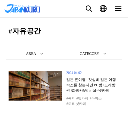
#자유공간
AREA
CATEGORY
2024.04.02
일본 혼여행 | 갓성비 일본 여행
숙소를 찾는다면 PC방+노래방
+만화방+숙박시설=넷카페
숙박
넷카페
다이스
도쿄 넷카페