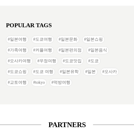
POPULAR TAGS
일본여행
도쿄여행
일본문화
일본쇼핑
가족여행
커플여행
일본편의점
일본음식
오사카여행
우정여행
도쿄맛집
도쿄
도쿄쇼핑
도쿄 여행
일본유학
일본
오사카
교토여행
tokyo
먹방여행
PARTNERS