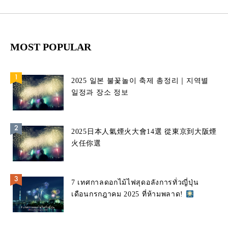
MOST POPULAR
2025 일본 불꽃놀이 축제 총정리｜지역별
일정과 장소 정보
2025日本人氣煙火大會14選 從東京到大阪煙
火任你選
7 เทศกาลดอกไม้ไฟสุดอลังการทั่วญี่ปุ่น
เดือนกรกฎาคม 2025 ที่ห้ามพลาด!