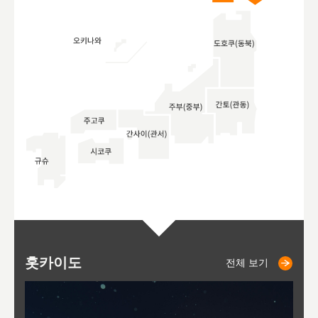
홋카이도
니세코
니키쵸
삿포로
오타루
도호
아
야
후
전체 보기
전체 보기
전체 보기
전체 보기
전체 보기