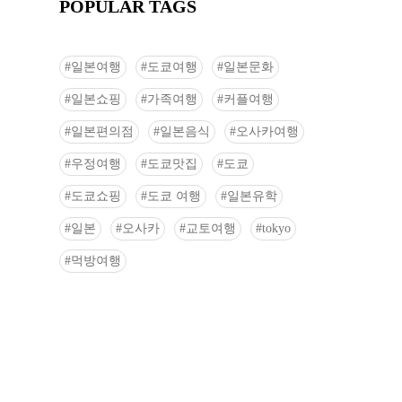
POPULAR TAGS
일본여행
도쿄여행
일본문화
일본쇼핑
가족여행
커플여행
일본편의점
일본음식
오사카여행
우정여행
도쿄맛집
도쿄
도쿄쇼핑
도쿄 여행
일본유학
일본
오사카
교토여행
tokyo
먹방여행