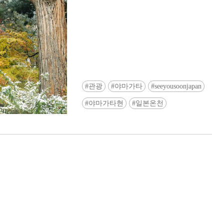
관광
야마가타
seeyousoonjapan
Ready to see TeamLab in Kyoto!? At
야마가타현
일본온천
Biovortex Kyoto, the collective is taki
acclaimed immersive art and bringing i
Japan's ancient capital. We can't wait to
ourselves this autumn!
>> Find out more at Japankuru.com! (l
#japankuru #teamlab #teamlabbiovort
#kyototrip #japantravel #artnews
Photos courtesy of teamLab, Exhibitio
teamLab Biovortex Kyoto, 2025, Kyo
teamLab, courtesy Pace Gallery