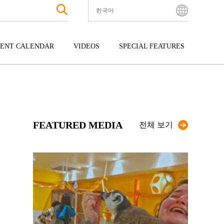
한국어
English
Bahasa Indonesia
ENT CALENDAR
VIDEOS
SPECIAL FEATURES
Français
한국어
터테인먼트
주고쿠
규슈
中文简体
광
시코쿠
오키나와
中文繁體
ไทย
FEATURED MEDIA
Tiếng Việt
전체 보기
日本語