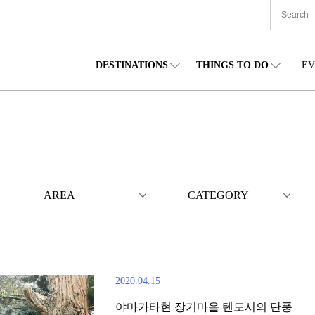
DESTINATIONS
THINGS TO DO
EV
본 전국
음식
도호쿠(동북)
숙박
주부(중부)
엔
카이도
쇼핑
간토(관동)
문화
간사이(관서)
관
AREA
CATEGORY
2020.04.15
야마가타현 장기마을 텐도시의 단풍