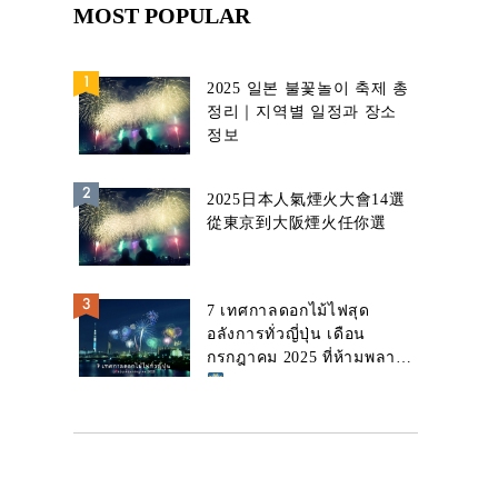
MOST POPULAR
2025 일본 불꽃놀이 축제 총
정리｜지역별 일정과 장소
정보
2025日本人氣煙火大會14選
從東京到大阪煙火任你選
7 เทศกาลดอกไม้ไฟสุด
อลังการทั่วญี่ปุ่น เดือน
กรกฎาคม 2025 ที่ห้ามพลาด!