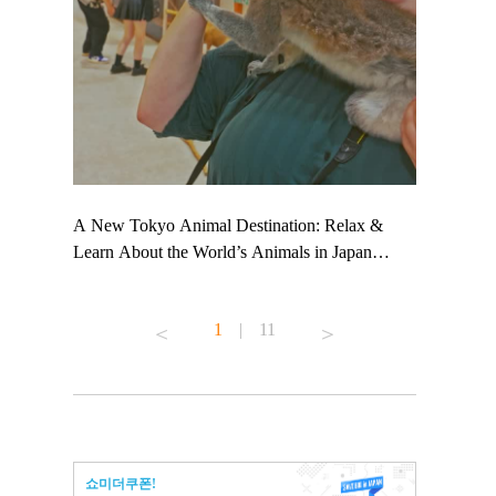
 TeamLab
A New Tokyo Animal Destination: Relax &
Shohei Oht
ng their
Learn About the World’s Animals in Japan
Other Japa
t to
#pr #japankuru #anitouch #anitouchtokyodome
From Kow
 see it for
#capybara #capybaracafe #animalcafe #tokyotrip
#pr #japan
1
|
11
#japantrip #카피바라 #애니터치 #아이와가볼
#kowa #sy
ink in bio)
만한곳 #도쿄여행 #가족여행 #東京旅遊 #東
#preworkou
ex #kyoto
京親子景點 #日本動物互動體驗 #水豚泡澡 #
#japan
東京巨蛋城 #เที่ยวญี่ปุ่น2025 #ที่เที่ยว
#오타니쇼
n view of
ครอบครัว #สวนสัตว์ในร่ม #TokyoDomeCity
本旅遊 #運
to ®
#anitouchtokyodome
ญี่ปุ่น #เ
쇼미더쿠폰!
#ผลิตภัณฑ์