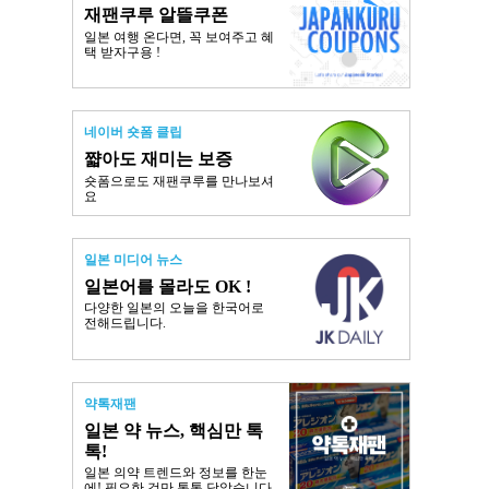
재팬쿠루 알뜰쿠폰
일본 여행 온다면, 꼭 보여주고 혜
택 받자구용 !
네이버 숏폼 클립
쨟아도 재미는 보증
숏폼으로도 재팬쿠루를 만나보셔
요
일본 미디어 뉴스
일본어를 몰라도 OK !
다양한 일본의 오늘을 한국어로
전해드립니다.
약톡재팬
일본 약 뉴스, 핵심만 톡
톡!
일본 의약 트렌드와 정보를 한눈
에! 필요한 것만 톡톡 담았습니다.