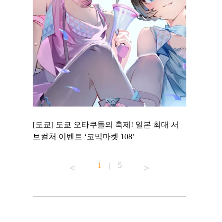
 to
[도쿄] 도쿄 오타쿠들의 축제! 일본 최대 서
[도쿄] 도
 맛집 무료
브컬처 이벤트 ‘코믹마켓 108’
에서 즐기
1
|
5