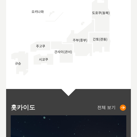
홋카이도
니세코
니키쵸
삿포로
오타루
도호
아
야
후
전체 보기
전체 보기
전체 보기
전체 보기
전체 보기