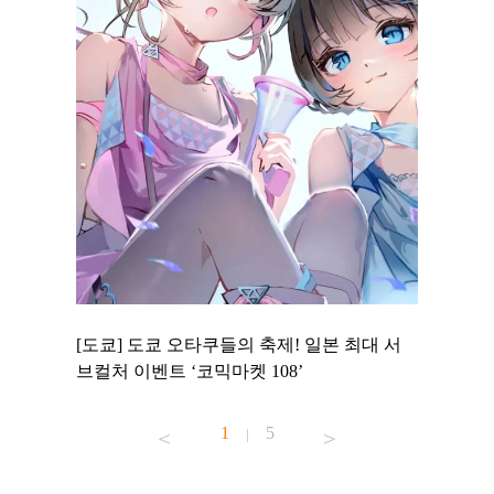
 to
[도쿄] 도쿄 오타쿠들의 축제! 일본 최대 서
[도쿄] 
 맛집 무료
브컬처 이벤트 ‘코믹마켓 108’
에서 즐기
1
5
|