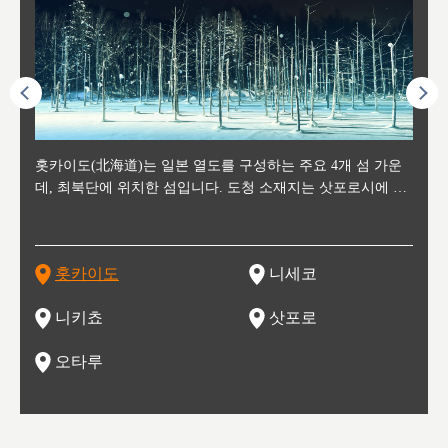
후에 위
홋카이도(北海道)는 일본 열도를 구성하는 주요 4개 섬 가운
신치토세 공항에서 약 2시간 거리의 니세코는, 세계 각지로부
홋카이도의 오타루에서 약 30여분 이동하면 도착하는 이곳은,
홋카이도의 도청 소재지로, 정치와 경제의 중심 도시로, 매년
홋카이도를 대표하는 관광 명소로 예로부터 무역항과 철도를
도호쿠
도호쿠
일본
일본
수수를
데, 최북단에 위치한 섬입니다. 도청 소재지는 삿포로시에 위
터 스키를 즐기기 위해 찾아드는 외국인 관광객들로 붐비는
과수 재배가 활발히 이뤄지는 작은 마을로, 포도와 사과, 체리
2월 오오도리 공원과 스스키노를 중심으로 시내 전역에서 열
통해 번영한 항구도시입니다. 운하를 따라 무역 상품을 보관
현, 
가타현, 후
한 자
리, 
 남쪽
치해 있습니다. 삿포로 맥주로 익히 알려진 삿포로시와 유명
도시로, 일본의 스노우 파우더를 제대로 즐길 수 있는 대형 스
가 생산됩니다. 특히 포도와 와인의 마을로 요이치시와 함께
리는 삿포로 눈 축제는 세계적인 이벤트로 알려져 있습니다.
하던 창고들이 당시의 모집을 간직하며 늘어서 있고, 창고 안
6현을
마츠리 (
부한 자연의 
시대
오키나
스키 리조트와 골프로 유명한 니세코정, 일본 3대 야경의 하
노우 리조트 지역입니다.
니키를 둘러보는 와인 투어리즘도 활성화되어 있는 곳입니다.
맥주와 라멘,양고기와 각종 신선한 해산물과 농산물로 미각과
은 박물관과, 라이브하우스, 수제 맥주 레스토랑과 카페등의
동북 
술)
세워
카마쓰, 오제 국립공원과 쓰루가성 공원, 
는 지
나로 꼽히는 하코다테시, 오타루 운하와 이국적인 풍경이 그
와인을 통해 신선한 지역의 먹거리와 오염되지않은 자연의 매
시각을 만족시켜주는 도시입니다.
레스토랑으로 쓰이고 있습니다.
한민국
신사와
벽한 파
홋카이도
니세코
도
이 가득
림 같은 오타루시가 관광지로 유명합니다.
력을 즐길 수 있는 여행을 즐길 수 있는 곳입니다.
한 
기있는 관광명소로
한 사
관광
네자와
니키쵸
삿포로
오타루