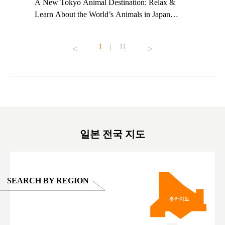
t TeamLab
A New Tokyo Animal Destination: Relax &
Shohei Oh
ng their
Learn About the World’s Animals in Japan
Other Jap
t to
#pr #japankuru #anitouch #anitouchtokyodome
From Kow
o see it for
#capybara #capybaracafe #animalcafe #tokyotrip
#pr #japa
1
|
11
#japantrip #카피바라 #애니터치 #아이와가볼
#kowa #sy
ink in bio)
만한곳 #도쿄여행 #가족여행 #東京旅遊 #東
#preworko
ex #kyoto
京親子景點 #日本動物互動體驗 #水豚泡澡 #
#japan
東京巨蛋城 #เที่ยวญี่ปุ่น2025 #ที่เที่ยว
#오타니쇼
on view of
ครอบครัว #สวนสัตว์ในร่ม #TokyoDomeCity
本旅遊 #運
oto ®
#anitouchtokyodome
ญี่ปุ่น #เ
#ผลิตภัณฑ์
일본 전국 지도
SEARCH BY REGION