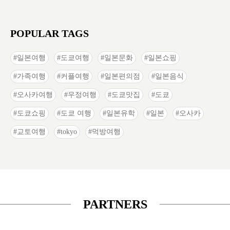
POPULAR TAGS
일본여행
도쿄여행
일본문화
일본쇼핑
가족여행
커플여행
일본편의점
일본음식
오사카여행
우정여행
도쿄맛집
도쿄
도쿄쇼핑
도쿄 여행
일본유학
일본
오사카
교토여행
tokyo
먹방여행
PARTNERS