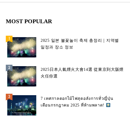
MOST POPULAR
2025 일본 불꽃놀이 축제 총정리｜지역별
일정과 장소 정보
2025日本人氣煙火大會14選 從東京到大阪煙
火任你選
7 เทศกาลดอกไม้ไฟสุดอลังการทั่วญี่ปุ่น
เดือนกรกฎาคม 2025 ที่ห้ามพลาด!