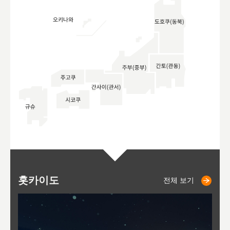
홋카이도
니세코
니키쵸
삿포로
오타루
도호
아
야
후
전체 보기
전체 보기
전체 보기
전체 보기
전체 보기