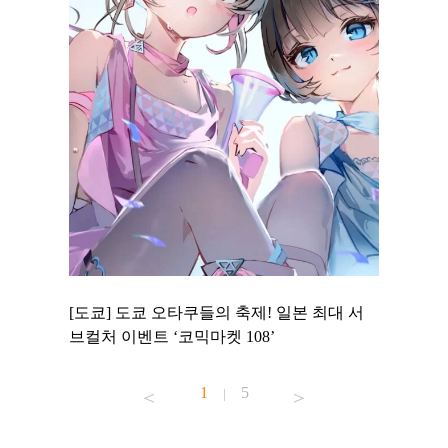
 to
[도쿄] 도쿄 오타쿠들의 축제! 일본 최대 서
[도쿄] 
 맛집 무료
브컬처 이벤트 ‘코믹마켓 108’
에서 즐기
1
5
|