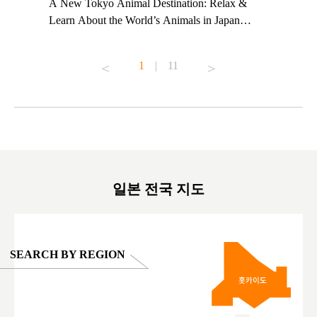
t TeamLab
A New Tokyo Animal Destination: Relax &
Shohei Oh
ng their
Learn About the World’s Animals in Japan
Other Jap
t to
#pr #japankuru #anitouch #anitouchtokyodome
From Kow
o see it for
#capybara #capybaracafe #animalcafe #tokyotrip
#pr #japa
1
|
11
#japantrip #카피바라 #애니터치 #아이와가볼
#kowa #sy
ink in bio)
만한곳 #도쿄여행 #가족여행 #東京旅遊 #東
#preworko
ex #kyoto
京親子景點 #日本動物互動體驗 #水豚泡澡 #
#japan
東京巨蛋城 #เที่ยวญี่ปุ่น2025 #ที่เที่ยว
#오타니쇼
on view of
ครอบครัว #สวนสัตว์ในร่ม #TokyoDomeCity
本旅遊 #運
oto ®
#anitouchtokyodome
ญี่ปุ่น #เ
#ผลิตภัณฑ์
일본 전국 지도
SEARCH BY REGION