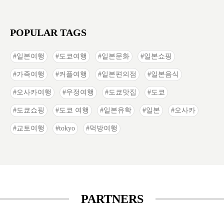
POPULAR TAGS
일본여행
도쿄여행
일본문화
일본쇼핑
가족여행
커플여행
일본편의점
일본음식
오사카여행
우정여행
도쿄맛집
도쿄
도쿄쇼핑
도쿄 여행
일본유학
일본
오사카
교토여행
tokyo
먹방여행
PARTNERS