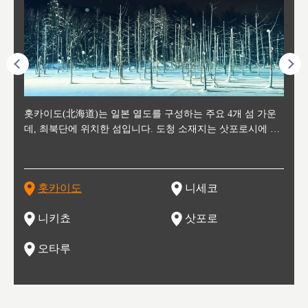
후에 위
홋카이도(北海道)는 일본 열도를 구성하는 주요 4개 섬 가운
신치토세 공항에서 약 2시간 거리의 니세코는, 세계 각지로부
홋카이도의 오타루에서 약 30여분 이동하면 도착하는 이곳은,
홋카이도의 도청 소재지로, 정치와 경제의 중심 도시로, 매년
홋카이도를 대표하는 관광 명소로 예로부터 무역항과 철도를
도호쿠
도호쿠
일본
일본
수수를
데, 최북단에 위치한 섬입니다. 도청 소재지는 삿포로시에 위
터 스키를 즐기기 위해 찾아드는 외국인 관광객들로 붐비는
과수 재배가 활발히 이뤄지는 작은 마을로, 포도와 사과, 체리
2월 오오도리 공원과 스스키노를 중심으로 시내 전역에서 열
통해 번영한 항구도시입니다. 운하를 따라 무역 상품을 보관
현, 
가타현, 후
한 자
리, 
 남쪽
치해 있습니다. 삿포로 맥주로 익히 알려진 삿포로시와 유명
도시로, 일본의 스노우 파우더를 제대로 즐길 수 있는 대형 스
가 생산됩니다. 특히 포도와 와인의 마을로 요이치시와 함께
리는 삿포로 눈 축제는 세계적인 이벤트로 알려져 있습니다.
하던 창고들이 당시의 모집을 간직하며 늘어서 있고, 창고 안
6현을
마츠리 (
부한 자연의 
시대
오키나
스키 리조트와 골프로 유명한 니세코정, 일본 3대 야경의 하
노우 리조트 지역입니다.
니키를 둘러보는 와인 투어리즘도 활성화되어 있는 곳입니다.
맥주와 라멘,양고기와 각종 신선한 해산물과 농산물로 미각과
은 박물관과, 라이브하우스, 수제 맥주 레스토랑과 카페등의
동북 
술)
세워
카마쓰, 오제 국립공원과 쓰루가성 공원, 
는 지
나로 꼽히는 하코다테시, 오타루 운하와 이국적인 풍경이 그
와인을 통해 신선한 지역의 먹거리와 오염되지않은 자연의 매
시각을 만족시켜주는 도시입니다.
레스토랑으로 쓰이고 있습니다.
한민국
신사와
벽한 파
홋카이도
니세코
도
이 가득
림 같은 오타루시가 관광지로 유명합니다.
력을 즐길 수 있는 여행을 즐길 수 있는 곳입니다.
한 
기있는 관광명소로
한 사
관광
네자와
니키쵸
삿포로
오타루