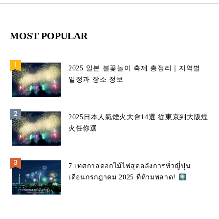
MOST POPULAR
2025 일본 불꽃놀이 축제 총정리｜지역별
일정과 장소 정보
2025日本人氣煙火大會14選 從東京到大阪煙
火任你選
7 เทศกาลดอกไม้ไฟสุดอลังการทั่วญี่ปุ่น
เดือนกรกฎาคม 2025 ที่ห้ามพลาด!