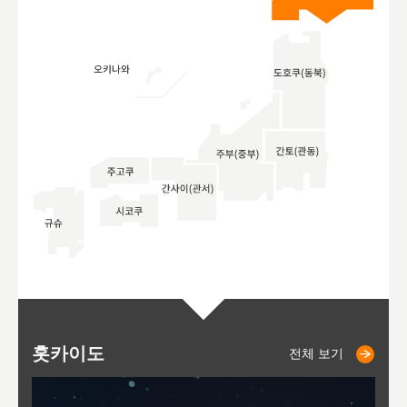
홋카이도
니세코
니키쵸
삿포로
오타루
도호
아
야
후
전체 보기
전체 보기
전체 보기
전체 보기
전체 보기