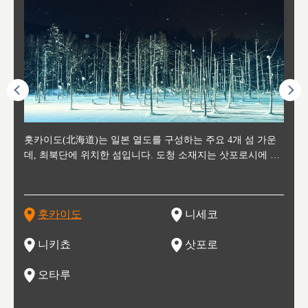
후에 위
홋카이도(北海道)는 일본 열도를 구성하는 주요 4개 섬 가운
신치토세 공항에서 약 2시간 거리의 니세코는, 세계 각지로부
홋카이도의 오타루에서 약 30여분 이동하면 도착하는 이곳은,
홋카이도의 도청 소재지로, 정치와 경제의 중심 도시로, 매년
홋카이도를 대표하는 관광 명소로 예로부터 무역항과 철도를
도호쿠
도호쿠
일본
일본
수수를
데, 최북단에 위치한 섬입니다. 도청 소재지는 삿포로시에 위
터 스키를 즐기기 위해 찾아드는 외국인 관광객들로 붐비는
과수 재배가 활발히 이뤄지는 작은 마을로, 포도와 사과, 체리
2월 오오도리 공원과 스스키노를 중심으로 시내 전역에서 열
통해 번영한 항구도시입니다. 운하를 따라 무역 상품을 보관
현, 
가타현, 후
한 자
리, 
 남쪽
치해 있습니다. 삿포로 맥주로 익히 알려진 삿포로시와 유명
도시로, 일본의 스노우 파우더를 제대로 즐길 수 있는 대형 스
가 생산됩니다. 특히 포도와 와인의 마을로 요이치시와 함께
리는 삿포로 눈 축제는 세계적인 이벤트로 알려져 있습니다.
하던 창고들이 당시의 모집을 간직하며 늘어서 있고, 창고 안
6현을
마츠리 (
부한 자연의 
시대
오키나
스키 리조트와 골프로 유명한 니세코정, 일본 3대 야경의 하
노우 리조트 지역입니다.
니키를 둘러보는 와인 투어리즘도 활성화되어 있는 곳입니다.
맥주와 라멘,양고기와 각종 신선한 해산물과 농산물로 미각과
은 박물관과, 라이브하우스, 수제 맥주 레스토랑과 카페등의
동북 
술)
세워
카마쓰, 오제 국립공원과 쓰루가성 공원, 
는 지
나로 꼽히는 하코다테시, 오타루 운하와 이국적인 풍경이 그
와인을 통해 신선한 지역의 먹거리와 오염되지않은 자연의 매
시각을 만족시켜주는 도시입니다.
레스토랑으로 쓰이고 있습니다.
한민국
신사와
벽한 파
홋카이도
니세코
도
이 가득
림 같은 오타루시가 관광지로 유명합니다.
력을 즐길 수 있는 여행을 즐길 수 있는 곳입니다.
한 
기있는 관광명소로
한 사
관광
네자와
니키쵸
삿포로
오타루