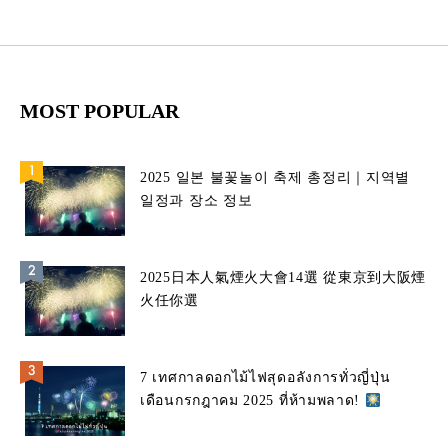
MOST POPULAR
2025 일본 불꽃놀이 축제 총정리｜지역별
일정과 장소 정보
2025日本人氣煙火大會14選 從東京到大阪煙
火任你選
7 เทศกาลดอกไม้ไฟสุดอลังการทั่วญี่ปุ่น
เดือนกรกฎาคม 2025 ที่ห้ามพลาด!