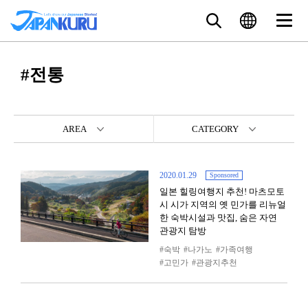
#전통
AREA
CATEGORY
2020.01.29
Sponsored
일본 힐링여행지 추천! 마츠모토
시 시가 지역의 옛 민가를 리뉴얼
한 숙박시설과 맛집, 숨은 자연
관광지 탐방
숙박
나가노
가족여행
고민가
관광지추천