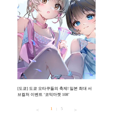
 to
[도쿄] 도쿄 오타쿠들의 축제! 일본 최대 서
[도쿄] 
 맛집 무료
브컬처 이벤트 ‘코믹마켓 108’
에서 즐기
1
5
|