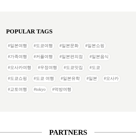
POPULAR TAGS
일본여행
도쿄여행
일본문화
일본쇼핑
가족여행
커플여행
일본편의점
일본음식
오사카여행
우정여행
도쿄맛집
도쿄
도쿄쇼핑
도쿄 여행
일본유학
일본
오사카
교토여행
tokyo
먹방여행
PARTNERS