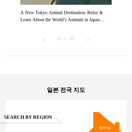
t TeamLab
A New Tokyo Animal Destination: Relax &
Shohei Oh
ng their
Learn About the World’s Animals in Japan
Other Jap
t to
#pr #japankuru #anitouch #anitouchtokyodome
From Kow
o see it for
#capybara #capybaracafe #animalcafe #tokyotrip
#pr #japa
1
|
11
#japantrip #카피바라 #애니터치 #아이와가볼
#kowa #sy
ink in bio)
만한곳 #도쿄여행 #가족여행 #東京旅遊 #東
#preworko
ex #kyoto
京親子景點 #日本動物互動體驗 #水豚泡澡 #
#japan
東京巨蛋城 #เที่ยวญี่ปุ่น2025 #ที่เที่ยว
#오타니쇼
on view of
ครอบครัว #สวนสัตว์ในร่ม #TokyoDomeCity
本旅遊 #運
oto ®
#anitouchtokyodome
ญี่ปุ่น #เ
#ผลิตภัณฑ์
일본 전국 지도
SEARCH BY REGION