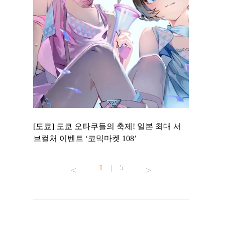
 to
[도쿄] 도쿄 오타쿠들의 축제! 일본 최대 서
[도쿄] 도
 맛집 무료
브컬처 이벤트 ‘코믹마켓 108’
에서 즐기
1
|
5