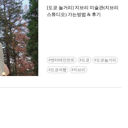
[도쿄 놀거리] 지브리 미술관(지브리
스튜디오) 가는방법 & 후기
엔터테인먼트
도쿄
도쿄놀거리
도쿄여행
지브리