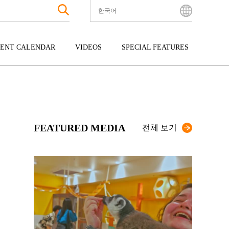
한국어
English
Bahasa Indonesia
ENT CALENDAR
VIDEOS
SPECIAL FEATURES
Français
한국어
터테인먼트
주고쿠
규슈
中文简体
광
시코쿠
오키나와
中文繁體
ไทย
FEATURED MEDIA
Tiếng Việt
전체 보기
日本語