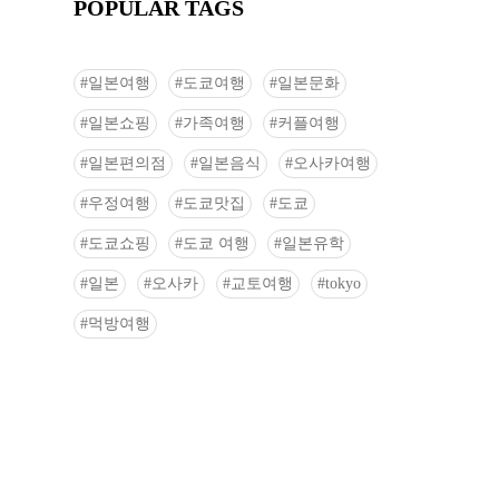
POPULAR TAGS
일본여행
도쿄여행
일본문화
일본쇼핑
가족여행
커플여행
일본편의점
일본음식
오사카여행
우정여행
도쿄맛집
도쿄
도쿄쇼핑
도쿄 여행
일본유학
일본
오사카
교토여행
tokyo
먹방여행