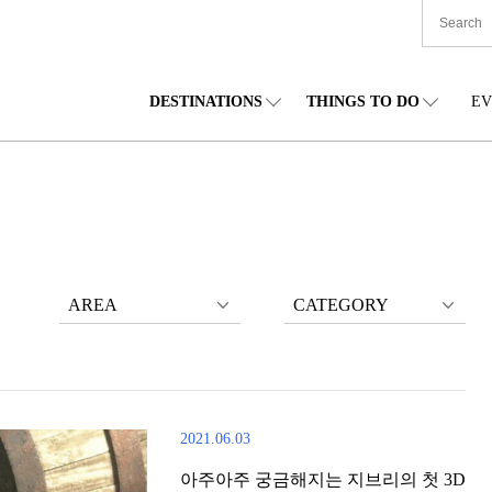
DESTINATIONS
THINGS TO DO
EV
본 전국
음식
도호쿠(동북)
숙박
주부(중부)
엔
카이도
쇼핑
간토(관동)
문화
간사이(관서)
관
AREA
CATEGORY
2021.06.03
아주아주 궁금해지는 지브리의 첫 3D