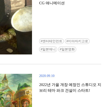
CG 애니메이션
엔터테인먼트
미야자키고로
Ready to see TeamLab in Kyoto!? At
일본애니
일본영화
Biovortex Kyoto, the collective is taki
acclaimed immersive art and bringing i
Japan's ancient capital. We can't wait to
ourselves this autumn!
2020.09.10
>> Find out more at Japankuru.com! (l
#japankuru #teamlab #teamlabbiovort
2022년 가을 개장 예정인 스튜디오 지
#kyototrip #japantravel #artnews
브리 테마 파크 건설이 스타트!
Photos courtesy of teamLab, Exhibitio
teamLab Biovortex Kyoto, 2025, Kyo
teamLab, courtesy Pace Gallery