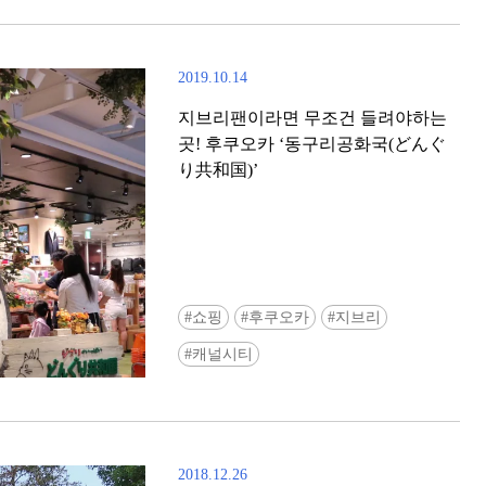
2019.10.14
지브리팬이라면 무조건 들려야하는
곳! 후쿠오카 ‘동구리공화국(どんぐ
り共和国)’
[도쿄] ‘도큐 전철 x Enjoy Tokyo Top
Bottom’ 도큐선 일일 패스 & 도쿄
쇼핑
후쿠오카
지브리
쿠폰 선착순 증정!
캐널시티
2018.12.26