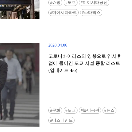
쇼핑
도쿄
미야시타공원
미야시타파크
스타벅스
2020.04.06
코로나바이러스의 영향으로 임시휴
업에 들어간 도쿄 시설 종합 리스트
(업데이트 4/6)
문화
도쿄
놀이공원
뉴스
디즈니랜드