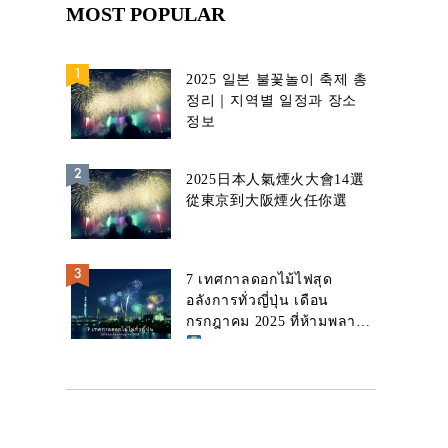
MOST POPULAR
2025 일본 불꽃놀이 축제 총
정리｜지역별 일정과 장소
정보
2025日本人氣煙火大會14選
從東京到大阪煙火任你選
7 เทศกาลดอกไม้ไฟสุด
อลังการทั่วญี่ปุ่น เดือน
กรกฎาคม 2025 ที่ห้ามพลาด!