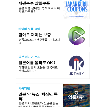
재팬쿠루 알뜰쿠폰
일본 여행 온다면, 꼭 보여주고 혜
택 받자구용 !
네이버 숏폼 클립
쨟아도 재미는 보증
숏폼으로도 재팬쿠루를 만나보셔
요
일본 미디어 뉴스
일본어를 몰라도 OK !
다양한 일본의 오늘을 한국어로
전해드립니다.
약톡재팬
일본 약 뉴스, 핵심만 톡
톡!
일본 의약 트렌드와 정보를 한눈
에! 필요한 것만 톡톡 담았습니다.