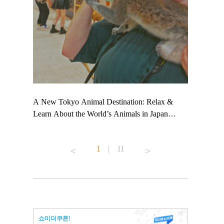
 TeamLab
A New Tokyo Animal Destination: Relax &
Shohei Oht
ng their
Learn About the World’s Animals in Japan
Other Japa
t to
#pr #japankuru #anitouch #anitouchtokyodome
From Kow
 see it for
#capybara #capybaracafe #animalcafe #tokyotrip
#pr #japan
1
|
11
#japantrip #카피바라 #애니터치 #아이와가볼
#kowa #sy
ink in bio)
만한곳 #도쿄여행 #가족여행 #東京旅遊 #東
#preworkou
ex #kyoto
京親子景點 #日本動物互動體驗 #水豚泡澡 #
#japan
東京巨蛋城 #เที่ยวญี่ปุ่น2025 #ที่เที่ยว
#오타니쇼
n view of
ครอบครัว #สวนสัตว์ในร่ม #TokyoDomeCity
本旅遊 #運
to ®
#anitouchtokyodome
ญี่ปุ่น #เ
쇼미더쿠폰!
#ผลิตภัณฑ์