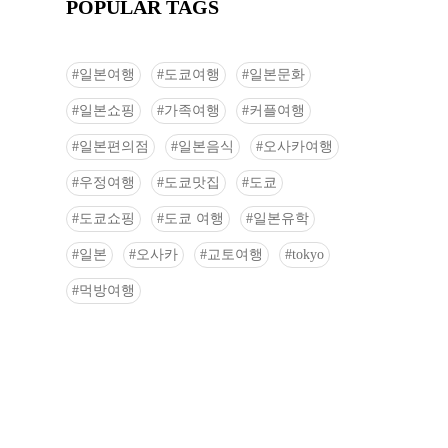
POPULAR TAGS
일본여행
도쿄여행
일본문화
일본쇼핑
가족여행
커플여행
일본편의점
일본음식
오사카여행
우정여행
도쿄맛집
도쿄
도쿄쇼핑
도쿄 여행
일본유학
일본
오사카
교토여행
tokyo
먹방여행