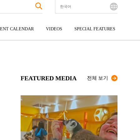
한국어
English
Bahasa Indonesia
ENT CALENDAR
VIDEOS
SPECIAL FEATURES
Français
한국어
터테인먼트
주고쿠
규슈
中文简体
광
시코쿠
오키나와
中文繁體
ไทย
FEATURED MEDIA
Tiếng Việt
전체 보기
日本語