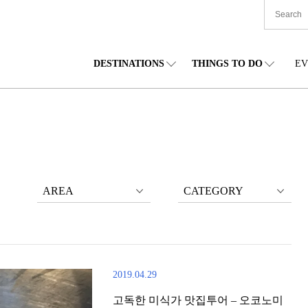
DESTINATIONS
THINGS TO DO
EV
본 전국
음식
도호쿠(동북)
숙박
주부(중부)
엔
카이도
쇼핑
간토(관동)
문화
간사이(관서)
관
AREA
CATEGORY
2019.04.29
고독한 미식가 맛집투어 – 오코노미