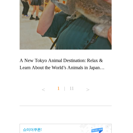
 TeamLab
A New Tokyo Animal Destination: Relax &
Shohei Oht
ng their
Learn About the World’s Animals in Japan
Other Japa
t to
#pr #japankuru #anitouch #anitouchtokyodome
From Kow
 see it for
#capybara #capybaracafe #animalcafe #tokyotrip
#pr #japan
1
|
11
#japantrip #카피바라 #애니터치 #아이와가볼
#kowa #sy
ink in bio)
만한곳 #도쿄여행 #가족여행 #東京旅遊 #東
#preworkou
ex #kyoto
京親子景點 #日本動物互動體驗 #水豚泡澡 #
#japan
東京巨蛋城 #เที่ยวญี่ปุ่น2025 #ที่เที่ยว
#오타니쇼
n view of
ครอบครัว #สวนสัตว์ในร่ม #TokyoDomeCity
本旅遊 #運
to ®
#anitouchtokyodome
ญี่ปุ่น #เ
쇼미더쿠폰!
#ผลิตภัณฑ์