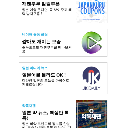
재팬쿠루 알뜰쿠폰
일본 여행 온다면, 꼭 보여주고 혜
택 받자구용 !
네이버 숏폼 클립
쨟아도 재미는 보증
숏폼으로도 재팬쿠루를 만나보셔
요
일본 미디어 뉴스
일본어를 몰라도 OK !
다양한 일본의 오늘을 한국어로
전해드립니다.
약톡재팬
일본 약 뉴스, 핵심만 톡
톡!
일본 의약 트렌드와 정보를 한눈
에! 필요한 것만 톡톡 담았습니다.