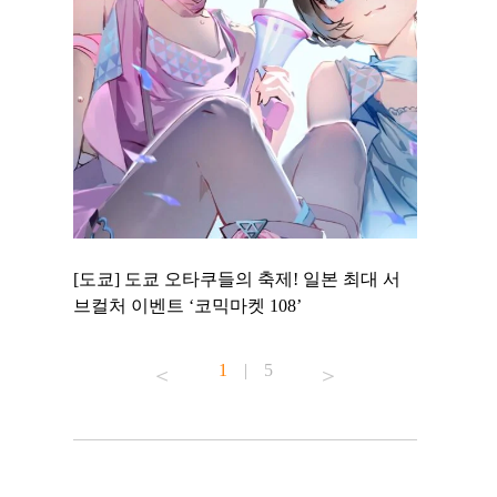
 to
[도쿄] 도쿄 오타쿠들의 축제! 일본 최대 서
[도쿄] 도
 맛집 무료
브컬처 이벤트 ‘코믹마켓 108’
에서 즐기
1
|
5