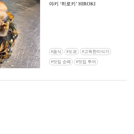
야키 ‘히로키’ HIROKI
음식
도쿄
고독한미식가
Ready to see TeamLab in Kyoto!? At
맛집 순례
맛집 투어
Biovortex Kyoto, the collective is taki
acclaimed immersive art and bringing i
Japan's ancient capital. We can't wait to
ourselves this autumn!
>> Find out more at Japankuru.com! (l
#japankuru #teamlab #teamlabbiovort
#kyototrip #japantravel #artnews
Photos courtesy of teamLab, Exhibitio
teamLab Biovortex Kyoto, 2025, Kyo
teamLab, courtesy Pace Gallery