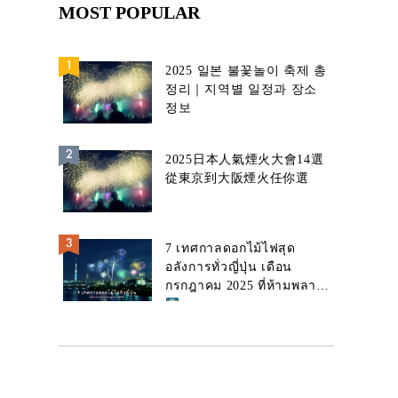
MOST POPULAR
2025 일본 불꽃놀이 축제 총
정리｜지역별 일정과 장소
정보
2025日本人氣煙火大會14選
從東京到大阪煙火任你選
7 เทศกาลดอกไม้ไฟสุด
อลังการทั่วญี่ปุ่น เดือน
กรกฎาคม 2025 ที่ห้ามพลาด!