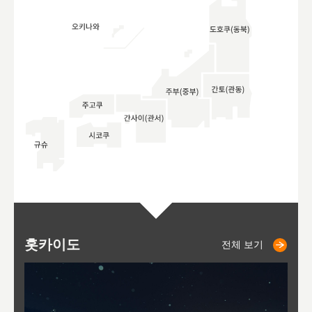
홋카이도
니세코
니키쵸
삿포로
오타루
도호
아
야
후
전체 보기
전체 보기
전체 보기
전체 보기
전체 보기