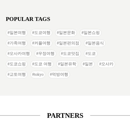
POPULAR TAGS
일본여행
도쿄여행
일본문화
일본쇼핑
가족여행
커플여행
일본편의점
일본음식
오사카여행
우정여행
도쿄맛집
도쿄
도쿄쇼핑
도쿄 여행
일본유학
일본
오사카
교토여행
tokyo
먹방여행
PARTNERS