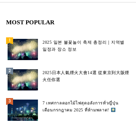
MOST POPULAR
2025 일본 불꽃놀이 축제 총정리｜지역별
일정과 장소 정보
2025日本人氣煙火大會14選 從東京到大阪煙
火任你選
7 เทศกาลดอกไม้ไฟสุดอลังการทั่วญี่ปุ่น
เดือนกรกฎาคม 2025 ที่ห้ามพลาด!