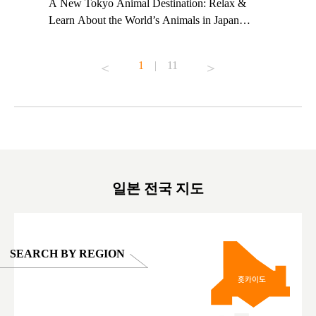
t TeamLab
A New Tokyo Animal Destination: Relax &
Shohei Oh
ng their
Learn About the World’s Animals in Japan
Other Jap
t to
#pr #japankuru #anitouch #anitouchtokyodome
From Kow
o see it for
#capybara #capybaracafe #animalcafe #tokyotrip
#pr #japa
1
|
11
#japantrip #카피바라 #애니터치 #아이와가볼
#kowa #sy
ink in bio)
만한곳 #도쿄여행 #가족여행 #東京旅遊 #東
#preworko
ex #kyoto
京親子景點 #日本動物互動體驗 #水豚泡澡 #
#japan
東京巨蛋城 #เที่ยวญี่ปุ่น2025 #ที่เที่ยว
#오타니쇼
on view of
ครอบครัว #สวนสัตว์ในร่ม #TokyoDomeCity
本旅遊 #運
oto ®
#anitouchtokyodome
ญี่ปุ่น #เ
#ผลิตภัณฑ์
일본 전국 지도
SEARCH BY REGION