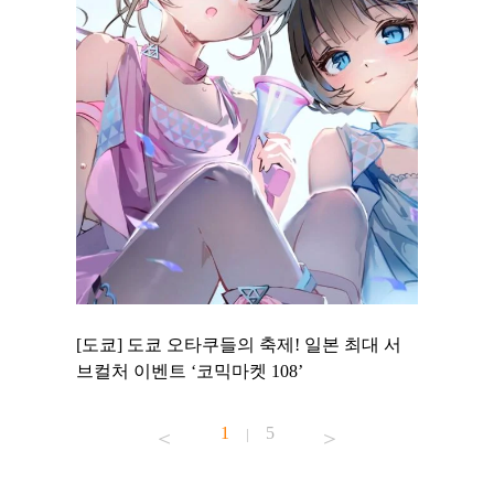
 to
[도쿄] 도쿄 오타쿠들의 축제! 일본 최대 서
[도쿄] 
 맛집 무료
브컬처 이벤트 ‘코믹마켓 108’
에서 즐기
1
5
|