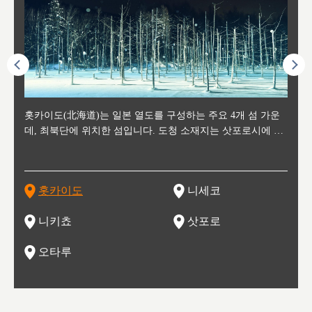
후에 위
홋카이도(北海道)는 일본 열도를 구성하는 주요 4개 섬 가운
신치토세 공항에서 약 2시간 거리의 니세코는, 세계 각지로부
홋카이도의 오타루에서 약 30여분 이동하면 도착하는 이곳은,
홋카이도의 도청 소재지로, 정치와 경제의 중심 도시로, 매년
홋카이도를 대표하는 관광 명소로 예로부터 무역항과 철도를
도호쿠
도호쿠
일본
일본
수수를
데, 최북단에 위치한 섬입니다. 도청 소재지는 삿포로시에 위
터 스키를 즐기기 위해 찾아드는 외국인 관광객들로 붐비는
과수 재배가 활발히 이뤄지는 작은 마을로, 포도와 사과, 체리
2월 오오도리 공원과 스스키노를 중심으로 시내 전역에서 열
통해 번영한 항구도시입니다. 운하를 따라 무역 상품을 보관
현, 
가타현, 후
한 자
리, 
 남쪽
치해 있습니다. 삿포로 맥주로 익히 알려진 삿포로시와 유명
도시로, 일본의 스노우 파우더를 제대로 즐길 수 있는 대형 스
가 생산됩니다. 특히 포도와 와인의 마을로 요이치시와 함께
리는 삿포로 눈 축제는 세계적인 이벤트로 알려져 있습니다.
하던 창고들이 당시의 모집을 간직하며 늘어서 있고, 창고 안
6현을
마츠리 (
부한 자연의 
시대
오키나
스키 리조트와 골프로 유명한 니세코정, 일본 3대 야경의 하
노우 리조트 지역입니다.
니키를 둘러보는 와인 투어리즘도 활성화되어 있는 곳입니다.
맥주와 라멘,양고기와 각종 신선한 해산물과 농산물로 미각과
은 박물관과, 라이브하우스, 수제 맥주 레스토랑과 카페등의
동북 
술)
세워
카마쓰, 오제 국립공원과 쓰루가성 공원, 
는 지
나로 꼽히는 하코다테시, 오타루 운하와 이국적인 풍경이 그
와인을 통해 신선한 지역의 먹거리와 오염되지않은 자연의 매
시각을 만족시켜주는 도시입니다.
레스토랑으로 쓰이고 있습니다.
한민국
신사와
벽한 파
홋카이도
니세코
도
이 가득
림 같은 오타루시가 관광지로 유명합니다.
력을 즐길 수 있는 여행을 즐길 수 있는 곳입니다.
한 
기있는 관광명소로
한 사
관광
네자와
니키쵸
삿포로
오타루