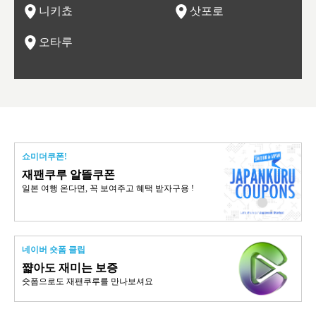
니키쵸
삿포로
오타루
쇼미더쿠폰!
재팬쿠루 알뜰쿠폰
일본 여행 온다면, 꼭 보여주고 혜택 받자구용 !
네이버 숏폼 클립
쨟아도 재미는 보증
숏폼으로도 재팬쿠루를 만나보셔요