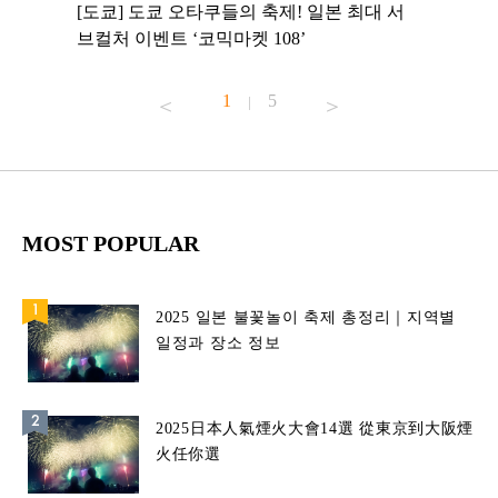
 to
[도쿄] 도쿄 오타쿠들의 축제! 일본 최대 서
[도쿄] 
 맛집 무료
브컬처 이벤트 ‘코믹마켓 108’
에서 즐기
1
5
|
MOST POPULAR
2025 일본 불꽃놀이 축제 총정리｜지역별
일정과 장소 정보
2025日本人氣煙火大會14選 從東京到大阪煙
火任你選