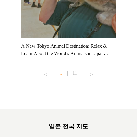
t TeamLab
A New Tokyo Animal Destination: Relax &
Shohei Oh
ng their
Learn About the World’s Animals in Japan
Other Jap
t to
#pr #japankuru #anitouch #anitouchtokyodome
From Kow
o see it for
#capybara #capybaracafe #animalcafe #tokyotrip
#pr #japa
1
|
11
#japantrip #카피바라 #애니터치 #아이와가볼
#kowa #sy
ink in bio)
만한곳 #도쿄여행 #가족여행 #東京旅遊 #東
#preworko
ex #kyoto
京親子景點 #日本動物互動體驗 #水豚泡澡 #
#japan
東京巨蛋城 #เที่ยวญี่ปุ่น2025 #ที่เที่ยว
#오타니쇼
on view of
ครอบครัว #สวนสัตว์ในร่ม #TokyoDomeCity
本旅遊 #運
oto ®
#anitouchtokyodome
ญี่ปุ่น #เ
#ผลิตภัณฑ์
일본 전국 지도