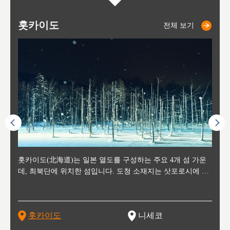
홋카이도
니세코
니키쵸
삿포로
오타루
도호
아
야
후
전체 보기
전체 보기
전체 보기
전체 보기
전체 보기
후에 위
홋카이도(北海道)는 일본 열도를 구성하는 주요 4개 섬 가운
신치토세 공항에서 약 2시간 거리의 니세코는, 세계 각지로부
홋카이도의 오타루에서 약 30여분 이동하면 도착하는 이곳은,
홋카이도의 도청 소재지로, 정치와 경제의 중심 도시로, 매년
홋카이도를 대표하는 관광 명소로 예로부터 무역항과 철도를
도호쿠
도호쿠
일본
일본
수수를
데, 최북단에 위치한 섬입니다. 도청 소재지는 삿포로시에 위
터 스키를 즐기기 위해 찾아드는 외국인 관광객들로 붐비는
과수 재배가 활발히 이뤄지는 작은 마을로, 포도와 사과, 체리
2월 오오도리 공원과 스스키노를 중심으로 시내 전역에서 열
통해 번영한 항구도시입니다. 운하를 따라 무역 상품을 보관
현, 
가타현, 후
한 자
리, 
 남쪽
치해 있습니다. 삿포로 맥주로 익히 알려진 삿포로시와 유명
도시로, 일본의 스노우 파우더를 제대로 즐길 수 있는 대형 스
가 생산됩니다. 특히 포도와 와인의 마을로 요이치시와 함께
리는 삿포로 눈 축제는 세계적인 이벤트로 알려져 있습니다.
하던 창고들이 당시의 모집을 간직하며 늘어서 있고, 창고 안
6현을
마츠리 (
부한 자연의 
시대
오키나
스키 리조트와 골프로 유명한 니세코정, 일본 3대 야경의 하
노우 리조트 지역입니다.
니키를 둘러보는 와인 투어리즘도 활성화되어 있는 곳입니다.
맥주와 라멘,양고기와 각종 신선한 해산물과 농산물로 미각과
은 박물관과, 라이브하우스, 수제 맥주 레스토랑과 카페등의
동북 
술)
세워
카마쓰, 오제 국립공원과 쓰루가성 공원, 
는 지
나로 꼽히는 하코다테시, 오타루 운하와 이국적인 풍경이 그
와인을 통해 신선한 지역의 먹거리와 오염되지않은 자연의 매
시각을 만족시켜주는 도시입니다.
레스토랑으로 쓰이고 있습니다.
한민국
신사와
벽한 파
홋카이도
니세코
도
이 가득
림 같은 오타루시가 관광지로 유명합니다.
력을 즐길 수 있는 여행을 즐길 수 있는 곳입니다.
한 
기있는 관광명소로
한 사
관광
네자와