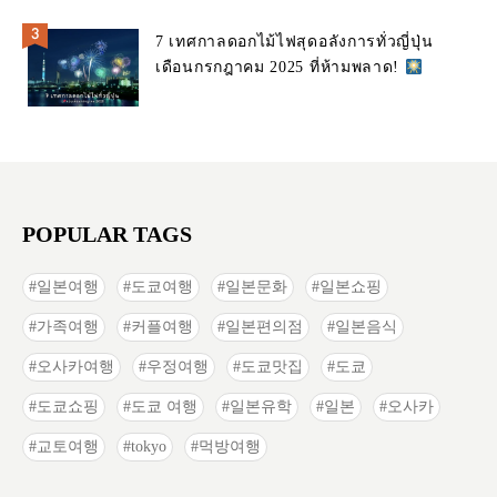
7 เทศกาลดอกไม้ไฟสุดอลังการทั่วญี่ปุ่น
เดือนกรกฎาคม 2025 ที่ห้ามพลาด!
POPULAR TAGS
일본여행
도쿄여행
일본문화
일본쇼핑
가족여행
커플여행
일본편의점
일본음식
오사카여행
우정여행
도쿄맛집
도쿄
도쿄쇼핑
도쿄 여행
일본유학
일본
오사카
교토여행
tokyo
먹방여행