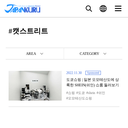
#캣스트리트
AREA
CATEGORY
2022.11.30
Sponsored
도쿄쇼핑 | 일본 오모테산도에 상
륙한 SHEIN(쉬인) 쇼룸 둘러보기
쇼핑
도쿄
shein
쉬인
오모테산도쇼핑