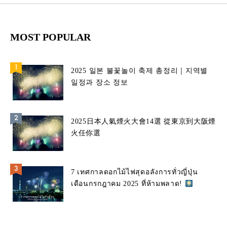
MOST POPULAR
2025 일본 불꽃놀이 축제 총정리｜지역별
일정과 장소 정보
2025日本人氣煙火大會14選 從東京到大阪煙
火任你選
7 เทศกาลดอกไม้ไฟสุดอลังการทั่วญี่ปุ่น
เดือนกรกฎาคม 2025 ที่ห้ามพลาด!