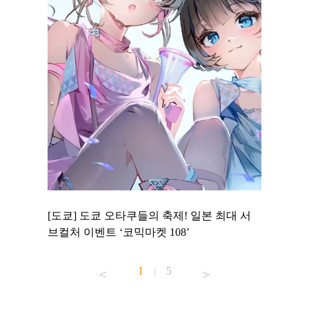
 to
[도쿄] 도쿄 오타쿠들의 축제! 일본 최대 서
[도쿄] 
 맛집 무료
브컬처 이벤트 ‘코믹마켓 108’
에서 즐기
1
5
|