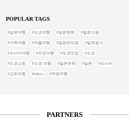
POPULAR TAGS
일본여행
도쿄여행
일본문화
일본쇼핑
가족여행
커플여행
일본편의점
일본음식
오사카여행
우정여행
도쿄맛집
도쿄
도쿄쇼핑
도쿄 여행
일본유학
일본
오사카
교토여행
tokyo
먹방여행
PARTNERS