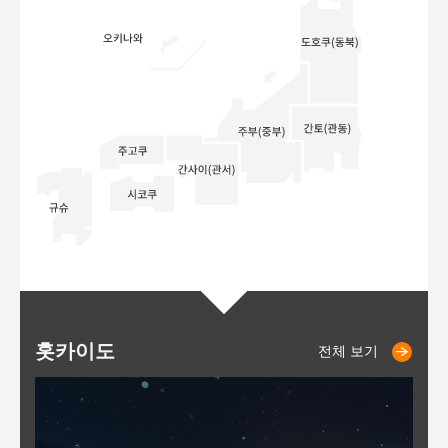
홋카이도
니세코
니키쵸
삿포로
오타루
도호
아
야
후
전체 보기
전체 보기
전체 보기
전체 보기
전체 보기