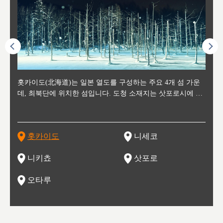
후에 위
홋카이도(北海道)는 일본 열도를 구성하는 주요 4개 섬 가운
신치토세 공항에서 약 2시간 거리의 니세코는, 세계 각지로부
홋카이도의 오타루에서 약 30여분 이동하면 도착하는 이곳은,
홋카이도의 도청 소재지로, 정치와 경제의 중심 도시로, 매년
홋카이도를 대표하는 관광 명소로 예로부터 무역항과 철도를
도호쿠
도호쿠
일본
일본
수수를
데, 최북단에 위치한 섬입니다. 도청 소재지는 삿포로시에 위
터 스키를 즐기기 위해 찾아드는 외국인 관광객들로 붐비는
과수 재배가 활발히 이뤄지는 작은 마을로, 포도와 사과, 체리
2월 오오도리 공원과 스스키노를 중심으로 시내 전역에서 열
통해 번영한 항구도시입니다. 운하를 따라 무역 상품을 보관
현, 
가타현, 후
한 자
리, 
 남쪽
치해 있습니다. 삿포로 맥주로 익히 알려진 삿포로시와 유명
도시로, 일본의 스노우 파우더를 제대로 즐길 수 있는 대형 스
가 생산됩니다. 특히 포도와 와인의 마을로 요이치시와 함께
리는 삿포로 눈 축제는 세계적인 이벤트로 알려져 있습니다.
하던 창고들이 당시의 모집을 간직하며 늘어서 있고, 창고 안
6현을
마츠리 (
부한 자연의 
시대
오키나
스키 리조트와 골프로 유명한 니세코정, 일본 3대 야경의 하
노우 리조트 지역입니다.
니키를 둘러보는 와인 투어리즘도 활성화되어 있는 곳입니다.
맥주와 라멘,양고기와 각종 신선한 해산물과 농산물로 미각과
은 박물관과, 라이브하우스, 수제 맥주 레스토랑과 카페등의
동북 
술)
세워
카마쓰, 오제 국립공원과 쓰루가성 공원, 
는 지
나로 꼽히는 하코다테시, 오타루 운하와 이국적인 풍경이 그
와인을 통해 신선한 지역의 먹거리와 오염되지않은 자연의 매
시각을 만족시켜주는 도시입니다.
레스토랑으로 쓰이고 있습니다.
한민국
신사와
벽한 파
홋카이도
니세코
도
이 가득
림 같은 오타루시가 관광지로 유명합니다.
력을 즐길 수 있는 여행을 즐길 수 있는 곳입니다.
한 
기있는 관광명소로
한 사
관광
네자와
니키쵸
삿포로
오타루