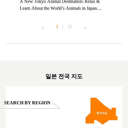
t TeamLab
A New Tokyo Animal Destination: Relax &
Shohei Oh
ng their
Learn About the World’s Animals in Japan
Other Jap
t to
#pr #japankuru #anitouch #anitouchtokyodome
From Kow
o see it for
#capybara #capybaracafe #animalcafe #tokyotrip
#pr #japa
1
|
11
#japantrip #카피바라 #애니터치 #아이와가볼
#kowa #sy
ink in bio)
만한곳 #도쿄여행 #가족여행 #東京旅遊 #東
#preworko
ex #kyoto
京親子景點 #日本動物互動體驗 #水豚泡澡 #
#japan
東京巨蛋城 #เที่ยวญี่ปุ่น2025 #ที่เที่ยว
#오타니쇼
on view of
ครอบครัว #สวนสัตว์ในร่ม #TokyoDomeCity
本旅遊 #運
oto ®
#anitouchtokyodome
ญี่ปุ่น #เ
#ผลิตภัณฑ์
일본 전국 지도
SEARCH BY REGION