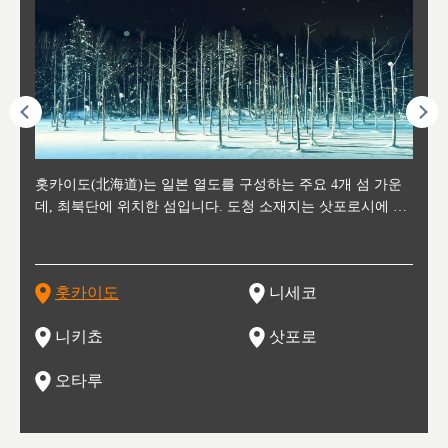
후에 위
홋카이도(北海道)는 일본 열도를 구성하는 주요 4개 섬 가운
신치토세 공항에서 약 2시간 거리의 니세코는, 세계 각지로부
홋카이도의 오타루에서 약 30여분 이동하면 도착하는 이곳은,
홋카이도의 도청 소재지로, 정치와 경제의 중심 도시로, 매년
홋카이도를 대표하는 관광 명소로 예로부터 무역항과 철도를
도호쿠
도호쿠
일본
일본
수수를
데, 최북단에 위치한 섬입니다. 도청 소재지는 삿포로시에 위
터 스키를 즐기기 위해 찾아드는 외국인 관광객들로 붐비는
과수 재배가 활발히 이뤄지는 작은 마을로, 포도와 사과, 체리
2월 오오도리 공원과 스스키노를 중심으로 시내 전역에서 열
통해 번영한 항구도시입니다. 운하를 따라 무역 상품을 보관
현, 
가타현, 후
한 자
리, 
 남쪽
치해 있습니다. 삿포로 맥주로 익히 알려진 삿포로시와 유명
도시로, 일본의 스노우 파우더를 제대로 즐길 수 있는 대형 스
가 생산됩니다. 특히 포도와 와인의 마을로 요이치시와 함께
리는 삿포로 눈 축제는 세계적인 이벤트로 알려져 있습니다.
하던 창고들이 당시의 모집을 간직하며 늘어서 있고, 창고 안
6현을
마츠리 (
부한 자연의 
시대
오키나
스키 리조트와 골프로 유명한 니세코정, 일본 3대 야경의 하
노우 리조트 지역입니다.
니키를 둘러보는 와인 투어리즘도 활성화되어 있는 곳입니다.
맥주와 라멘,양고기와 각종 신선한 해산물과 농산물로 미각과
은 박물관과, 라이브하우스, 수제 맥주 레스토랑과 카페등의
동북 
술)
세워
카마쓰, 오제 국립공원과 쓰루가성 공원, 
는 지
나로 꼽히는 하코다테시, 오타루 운하와 이국적인 풍경이 그
와인을 통해 신선한 지역의 먹거리와 오염되지않은 자연의 매
시각을 만족시켜주는 도시입니다.
레스토랑으로 쓰이고 있습니다.
한민국
신사와
벽한 파
홋카이도
니세코
도
이 가득
림 같은 오타루시가 관광지로 유명합니다.
력을 즐길 수 있는 여행을 즐길 수 있는 곳입니다.
한 
기있는 관광명소로
한 사
관광
네자와
니키쵸
삿포로
오타루