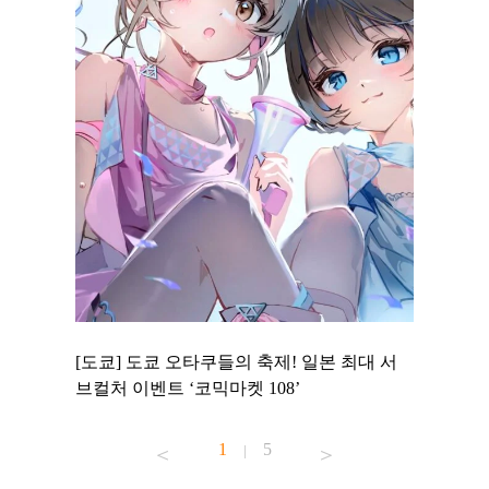
 to
[도쿄] 도쿄 오타쿠들의 축제! 일본 최대 서
[도쿄] 
 맛집 무료
브컬처 이벤트 ‘코믹마켓 108’
에서 즐기
1
5
|