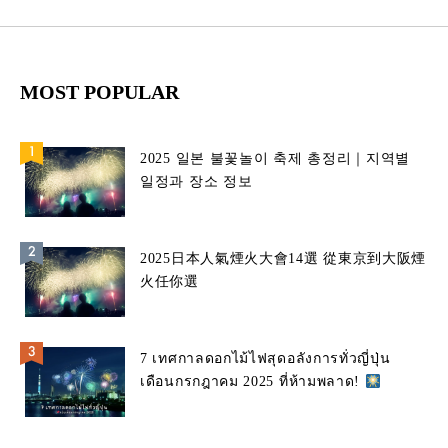
MOST POPULAR
2025 일본 불꽃놀이 축제 총정리｜지역별
일정과 장소 정보
2025日本人氣煙火大會14選 從東京到大阪煙
火任你選
7 เทศกาลดอกไม้ไฟสุดอลังการทั่วญี่ปุ่น
เดือนกรกฎาคม 2025 ที่ห้ามพลาด!