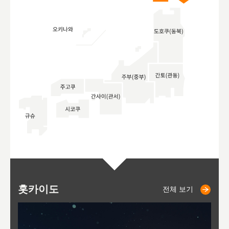
홋카이도
니세코
니키쵸
삿포로
오타루
도호
아
야
후
전체 보기
전체 보기
전체 보기
전체 보기
전체 보기