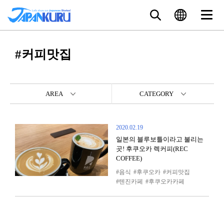
#커피맛집
AREA
CATEGORY
2020.02.19
일본의 블루보틀이라고 불리는
곳! 후쿠오카 렉커피(REC
COFFEE)
음식
후쿠오카
커피맛집
텐진카페
후쿠오카카페