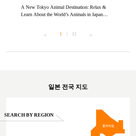
t TeamLab
A New Tokyo Animal Destination: Relax &
Shohei Oh
ng their
Learn About the World’s Animals in Japan
Other Jap
t to
#pr #japankuru #anitouch #anitouchtokyodome
From Kow
o see it for
#capybara #capybaracafe #animalcafe #tokyotrip
#pr #japa
1
|
11
#japantrip #카피바라 #애니터치 #아이와가볼
#kowa #sy
ink in bio)
만한곳 #도쿄여행 #가족여행 #東京旅遊 #東
#preworko
ex #kyoto
京親子景點 #日本動物互動體驗 #水豚泡澡 #
#japan
東京巨蛋城 #เที่ยวญี่ปุ่น2025 #ที่เที่ยว
#오타니쇼
on view of
ครอบครัว #สวนสัตว์ในร่ม #TokyoDomeCity
本旅遊 #運
oto ®
#anitouchtokyodome
ญี่ปุ่น #เ
#ผลิตภัณฑ์
일본 전국 지도
SEARCH BY REGION