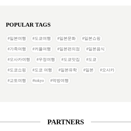
POPULAR TAGS
일본여행
도쿄여행
일본문화
일본쇼핑
가족여행
커플여행
일본편의점
일본음식
오사카여행
우정여행
도쿄맛집
도쿄
도쿄쇼핑
도쿄 여행
일본유학
일본
오사카
교토여행
tokyo
먹방여행
PARTNERS