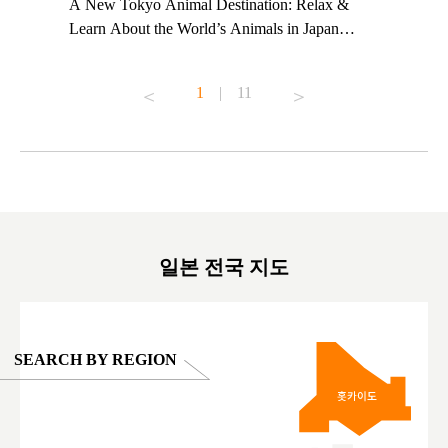
t TeamLab
A New Tokyo Animal Destination: Relax &
Shohei Oh
ng their
Learn About the World’s Animals in Japan
Other Jap
t to
#pr #japankuru #anitouch #anitouchtokyodome
From Kow
o see it for
#capybara #capybaracafe #animalcafe #tokyotrip
#pr #japa
1
|
11
#japantrip #카피바라 #애니터치 #아이와가볼
#kowa #sy
ink in bio)
만한곳 #도쿄여행 #가족여행 #東京旅遊 #東
#preworko
ex #kyoto
京親子景點 #日本動物互動體驗 #水豚泡澡 #
#japan
東京巨蛋城 #เที่ยวญี่ปุ่น2025 #ที่เที่ยว
#오타니쇼
on view of
ครอบครัว #สวนสัตว์ในร่ม #TokyoDomeCity
本旅遊 #運
oto ®
#anitouchtokyodome
ญี่ปุ่น #เ
#ผลิตภัณฑ์
일본 전국 지도
SEARCH BY REGION