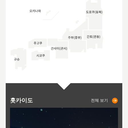
홋카이도
니세코
니키쵸
삿포로
오타루
도호
아
야
후
전체 보기
전체 보기
전체 보기
전체 보기
전체 보기