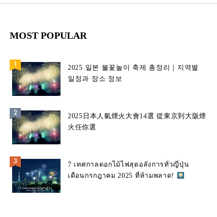
MOST POPULAR
2025 일본 불꽃놀이 축제 총정리｜지역별
일정과 장소 정보
2025日本人氣煙火大會14選 從東京到大阪煙
火任你選
7 เทศกาลดอกไม้ไฟสุดอลังการทั่วญี่ปุ่น
เดือนกรกฎาคม 2025 ที่ห้ามพลาด!