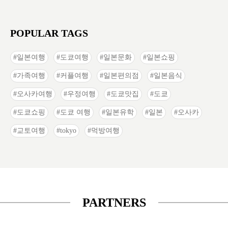
POPULAR TAGS
일본여행
도쿄여행
일본문화
일본쇼핑
가족여행
커플여행
일본편의점
일본음식
오사카여행
우정여행
도쿄맛집
도쿄
도쿄쇼핑
도쿄 여행
일본유학
일본
오사카
교토여행
tokyo
먹방여행
PARTNERS