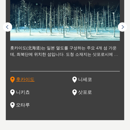
후에 위
홋카이도(北海道)는 일본 열도를 구성하는 주요 4개 섬 가운
신치토세 공항에서 약 2시간 거리의 니세코는, 세계 각지로부
홋카이도의 오타루에서 약 30여분 이동하면 도착하는 이곳은,
홋카이도의 도청 소재지로, 정치와 경제의 중심 도시로, 매년
홋카이도를 대표하는 관광 명소로 예로부터 무역항과 철도를
도호쿠
도호쿠
일본
일본
수수를
데, 최북단에 위치한 섬입니다. 도청 소재지는 삿포로시에 위
터 스키를 즐기기 위해 찾아드는 외국인 관광객들로 붐비는
과수 재배가 활발히 이뤄지는 작은 마을로, 포도와 사과, 체리
2월 오오도리 공원과 스스키노를 중심으로 시내 전역에서 열
통해 번영한 항구도시입니다. 운하를 따라 무역 상품을 보관
현, 
가타현, 후
한 자
리, 
 남쪽
치해 있습니다. 삿포로 맥주로 익히 알려진 삿포로시와 유명
도시로, 일본의 스노우 파우더를 제대로 즐길 수 있는 대형 스
가 생산됩니다. 특히 포도와 와인의 마을로 요이치시와 함께
리는 삿포로 눈 축제는 세계적인 이벤트로 알려져 있습니다.
하던 창고들이 당시의 모집을 간직하며 늘어서 있고, 창고 안
6현을
마츠리 (
부한 자연의 
시대
오키나
스키 리조트와 골프로 유명한 니세코정, 일본 3대 야경의 하
노우 리조트 지역입니다.
니키를 둘러보는 와인 투어리즘도 활성화되어 있는 곳입니다.
맥주와 라멘,양고기와 각종 신선한 해산물과 농산물로 미각과
은 박물관과, 라이브하우스, 수제 맥주 레스토랑과 카페등의
동북 
술)
세워
카마쓰, 오제 국립공원과 쓰루가성 공원, 
는 지
나로 꼽히는 하코다테시, 오타루 운하와 이국적인 풍경이 그
와인을 통해 신선한 지역의 먹거리와 오염되지않은 자연의 매
시각을 만족시켜주는 도시입니다.
레스토랑으로 쓰이고 있습니다.
한민국
신사와
벽한 파
홋카이도
니세코
도
이 가득
림 같은 오타루시가 관광지로 유명합니다.
력을 즐길 수 있는 여행을 즐길 수 있는 곳입니다.
한 
기있는 관광명소로
한 사
관광
네자와
니키쵸
삿포로
오타루