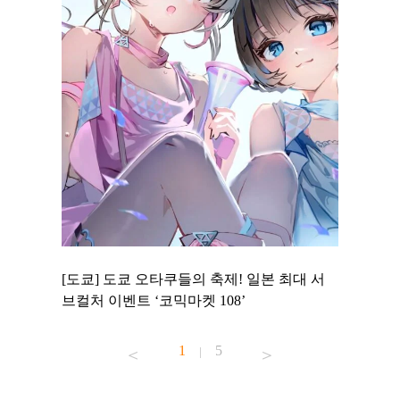
 to
[도쿄] 도쿄 오타쿠들의 축제! 일본 최대 서
[도쿄] 
 맛집 무료
브컬처 이벤트 ‘코믹마켓 108’
에서 즐기
1
5
|