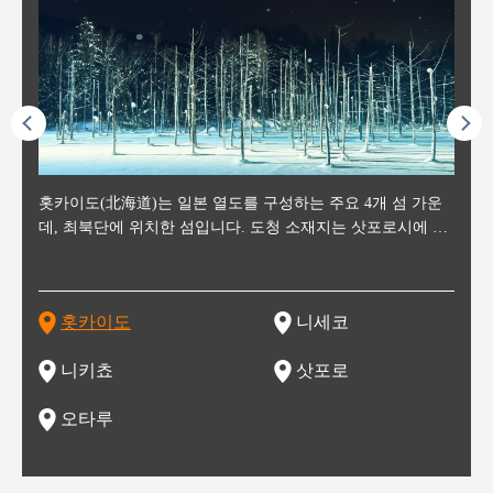
후에 위
홋카이도(北海道)는 일본 열도를 구성하는 주요 4개 섬 가운
신치토세 공항에서 약 2시간 거리의 니세코는, 세계 각지로부
홋카이도의 오타루에서 약 30여분 이동하면 도착하는 이곳은,
홋카이도의 도청 소재지로, 정치와 경제의 중심 도시로, 매년
홋카이도를 대표하는 관광 명소로 예로부터 무역항과 철도를
도호쿠
도호쿠
일본
일본
수수를
데, 최북단에 위치한 섬입니다. 도청 소재지는 삿포로시에 위
터 스키를 즐기기 위해 찾아드는 외국인 관광객들로 붐비는
과수 재배가 활발히 이뤄지는 작은 마을로, 포도와 사과, 체리
2월 오오도리 공원과 스스키노를 중심으로 시내 전역에서 열
통해 번영한 항구도시입니다. 운하를 따라 무역 상품을 보관
현, 
가타현, 후
한 자
리, 
 남쪽
치해 있습니다. 삿포로 맥주로 익히 알려진 삿포로시와 유명
도시로, 일본의 스노우 파우더를 제대로 즐길 수 있는 대형 스
가 생산됩니다. 특히 포도와 와인의 마을로 요이치시와 함께
리는 삿포로 눈 축제는 세계적인 이벤트로 알려져 있습니다.
하던 창고들이 당시의 모집을 간직하며 늘어서 있고, 창고 안
6현을
마츠리 (
부한 자연의 
시대
오키나
스키 리조트와 골프로 유명한 니세코정, 일본 3대 야경의 하
노우 리조트 지역입니다.
니키를 둘러보는 와인 투어리즘도 활성화되어 있는 곳입니다.
맥주와 라멘,양고기와 각종 신선한 해산물과 농산물로 미각과
은 박물관과, 라이브하우스, 수제 맥주 레스토랑과 카페등의
동북 
술)
세워
카마쓰, 오제 국립공원과 쓰루가성 공원, 
는 지
나로 꼽히는 하코다테시, 오타루 운하와 이국적인 풍경이 그
와인을 통해 신선한 지역의 먹거리와 오염되지않은 자연의 매
시각을 만족시켜주는 도시입니다.
레스토랑으로 쓰이고 있습니다.
한민국
신사와
벽한 파
홋카이도
니세코
도
이 가득
림 같은 오타루시가 관광지로 유명합니다.
력을 즐길 수 있는 여행을 즐길 수 있는 곳입니다.
한 
기있는 관광명소로
한 사
관광
네자와
니키쵸
삿포로
오타루