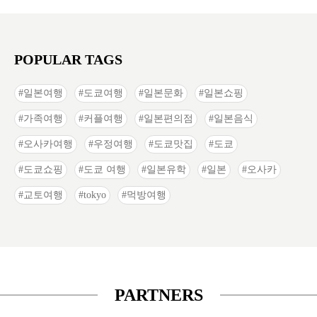
POPULAR TAGS
일본여행
도쿄여행
일본문화
일본쇼핑
가족여행
커플여행
일본편의점
일본음식
오사카여행
우정여행
도쿄맛집
도쿄
도쿄쇼핑
도쿄 여행
일본유학
일본
오사카
교토여행
tokyo
먹방여행
PARTNERS