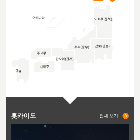
홋카이도
니세코
니키쵸
삿포로
오타루
도호
아
야
후
전체 보기
전체 보기
전체 보기
전체 보기
전체 보기