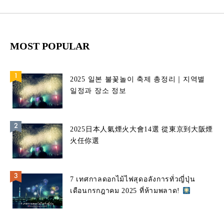
MOST POPULAR
2025 일본 불꽃놀이 축제 총정리｜지역별
일정과 장소 정보
2025日本人氣煙火大會14選 從東京到大阪煙
火任你選
7 เทศกาลดอกไม้ไฟสุดอลังการทั่วญี่ปุ่น
เดือนกรกฎาคม 2025 ที่ห้ามพลาด!