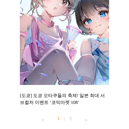
 to
[도쿄] 도쿄 오타쿠들의 축제! 일본 최대 서
[도쿄] 
 맛집 무료
브컬처 이벤트 ‘코믹마켓 108’
에서 즐기
1
5
|