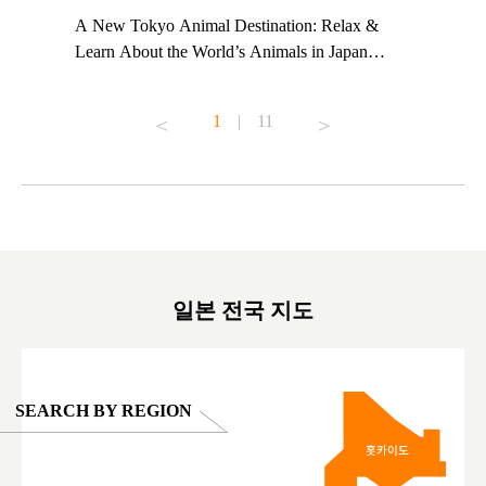
t TeamLab
A New Tokyo Animal Destination: Relax &
Shohei Oh
ng their
Learn About the World’s Animals in Japan
Other Jap
t to
#pr #japankuru #anitouch #anitouchtokyodome
From Kow
o see it for
#capybara #capybaracafe #animalcafe #tokyotrip
#pr #japa
1
|
11
#japantrip #카피바라 #애니터치 #아이와가볼
#kowa #sy
ink in bio)
만한곳 #도쿄여행 #가족여행 #東京旅遊 #東
#preworko
ex #kyoto
京親子景點 #日本動物互動體驗 #水豚泡澡 #
#japan
東京巨蛋城 #เที่ยวญี่ปุ่น2025 #ที่เที่ยว
#오타니쇼
on view of
ครอบครัว #สวนสัตว์ในร่ม #TokyoDomeCity
本旅遊 #運
oto ®
#anitouchtokyodome
ญี่ปุ่น #เ
#ผลิตภัณฑ์
일본 전국 지도
SEARCH BY REGION