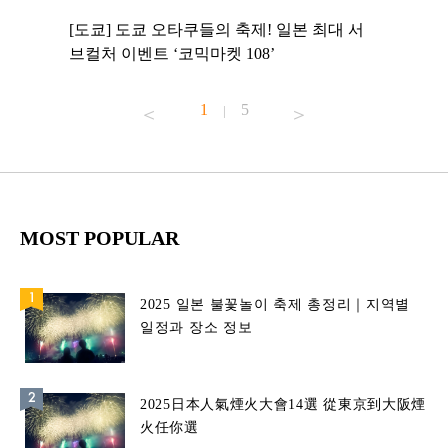
 to
[도쿄] 도쿄 오타쿠들의 축제! 일본 최대 서
[도쿄] 
 맛집 무료
브컬처 이벤트 ‘코믹마켓 108’
에서 즐기
1
5
|
MOST POPULAR
2025 일본 불꽃놀이 축제 총정리｜지역별
일정과 장소 정보
2025日本人氣煙火大會14選 從東京到大阪煙
火任你選