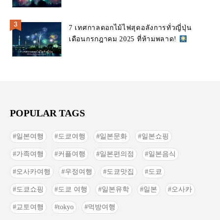
7 เทศกาลดอกไม้ไฟสุดอลังการทั่วญี่ปุ่น
เดือนกรกฎาคม 2025 ที่ห้ามพลาด!
POPULAR TAGS
일본여행
도쿄여행
일본문화
일본쇼핑
가족여행
커플여행
일본편의점
일본음식
오사카여행
우정여행
도쿄맛집
도쿄
도쿄쇼핑
도쿄 여행
일본유학
일본
오사카
교토여행
tokyo
먹방여행