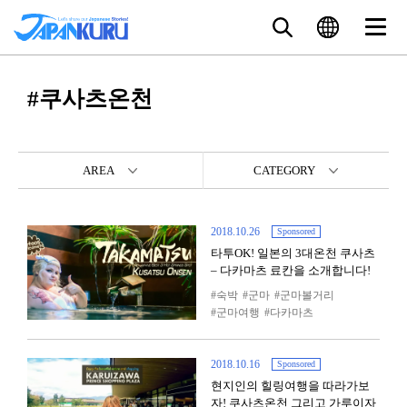
#쿠사츠온천
AREA
CATEGORY
2018.10.26
Sponsored
타투OK! 일본의 3대온천 쿠사츠
– 다카마츠 료칸을 소개합니다!
숙박
군마
군마볼거리
군마여행
다카마츠
2018.10.16
Sponsored
현지인의 힐링여행을 따라가보
자! 쿠사츠온천 그리고 가루이자