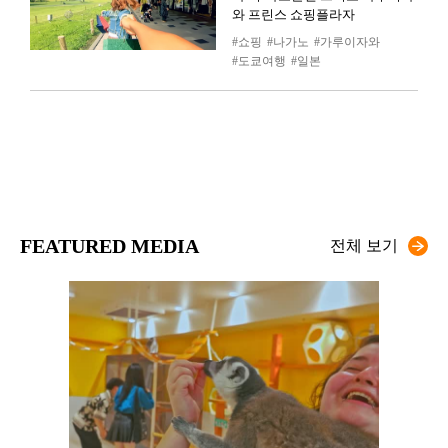
와 프린스 쇼핑플라자
쇼핑
나가노
가루이자와
도쿄여행
일본
FEATURED MEDIA
전체 보기