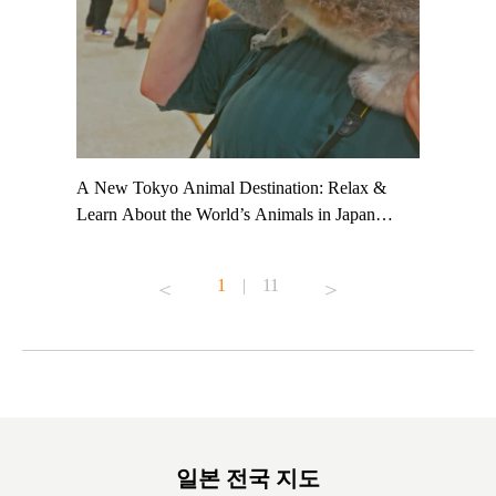
t TeamLab
A New Tokyo Animal Destination: Relax &
Shohei Oh
ng their
Learn About the World’s Animals in Japan
Other Jap
t to
#pr #japankuru #anitouch #anitouchtokyodome
From Kow
o see it for
#capybara #capybaracafe #animalcafe #tokyotrip
#pr #japa
1
|
11
#japantrip #카피바라 #애니터치 #아이와가볼
#kowa #sy
ink in bio)
만한곳 #도쿄여행 #가족여행 #東京旅遊 #東
#preworko
ex #kyoto
京親子景點 #日本動物互動體驗 #水豚泡澡 #
#japan
東京巨蛋城 #เที่ยวญี่ปุ่น2025 #ที่เที่ยว
#오타니쇼
on view of
ครอบครัว #สวนสัตว์ในร่ม #TokyoDomeCity
本旅遊 #運
oto ®
#anitouchtokyodome
ญี่ปุ่น #เ
#ผลิตภัณฑ์
일본 전국 지도