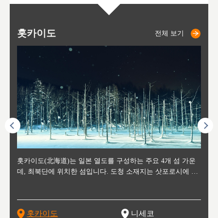
홋카이도
니세코
니키쵸
삿포로
오타루
도호
아
야
후
전체 보기
전체 보기
전체 보기
전체 보기
전체 보기
후에 위
홋카이도(北海道)는 일본 열도를 구성하는 주요 4개 섬 가운
신치토세 공항에서 약 2시간 거리의 니세코는, 세계 각지로부
홋카이도의 오타루에서 약 30여분 이동하면 도착하는 이곳은,
홋카이도의 도청 소재지로, 정치와 경제의 중심 도시로, 매년
홋카이도를 대표하는 관광 명소로 예로부터 무역항과 철도를
도호쿠
도호쿠
일본
일본
수수를
데, 최북단에 위치한 섬입니다. 도청 소재지는 삿포로시에 위
터 스키를 즐기기 위해 찾아드는 외국인 관광객들로 붐비는
과수 재배가 활발히 이뤄지는 작은 마을로, 포도와 사과, 체리
2월 오오도리 공원과 스스키노를 중심으로 시내 전역에서 열
통해 번영한 항구도시입니다. 운하를 따라 무역 상품을 보관
현, 
가타현, 후
한 자
리, 
 남쪽
치해 있습니다. 삿포로 맥주로 익히 알려진 삿포로시와 유명
도시로, 일본의 스노우 파우더를 제대로 즐길 수 있는 대형 스
가 생산됩니다. 특히 포도와 와인의 마을로 요이치시와 함께
리는 삿포로 눈 축제는 세계적인 이벤트로 알려져 있습니다.
하던 창고들이 당시의 모집을 간직하며 늘어서 있고, 창고 안
6현을
마츠리 (
부한 자연의 
시대
오키나
스키 리조트와 골프로 유명한 니세코정, 일본 3대 야경의 하
노우 리조트 지역입니다.
니키를 둘러보는 와인 투어리즘도 활성화되어 있는 곳입니다.
맥주와 라멘,양고기와 각종 신선한 해산물과 농산물로 미각과
은 박물관과, 라이브하우스, 수제 맥주 레스토랑과 카페등의
동북 
술)
세워
카마쓰, 오제 국립공원과 쓰루가성 공원, 
는 지
나로 꼽히는 하코다테시, 오타루 운하와 이국적인 풍경이 그
와인을 통해 신선한 지역의 먹거리와 오염되지않은 자연의 매
시각을 만족시켜주는 도시입니다.
레스토랑으로 쓰이고 있습니다.
한민국
신사와
벽한 파
홋카이도
니세코
도
이 가득
림 같은 오타루시가 관광지로 유명합니다.
력을 즐길 수 있는 여행을 즐길 수 있는 곳입니다.
한 
기있는 관광명소로
한 사