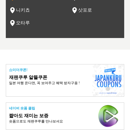
관광
네자와
니키쵸
삿포로
오타루
쇼미더쿠폰!
재팬쿠루 알뜰쿠폰
일본 여행 온다면, 꼭 보여주고 혜택 받자구용 !
네이버 숏폼 클립
쨟아도 재미는 보증
숏폼으로도 재팬쿠루를 만나보셔요